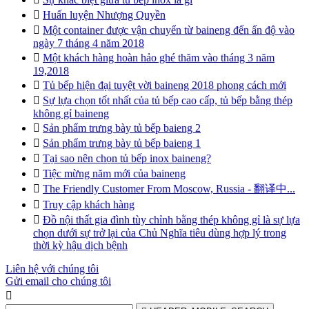

Huấn luyện Nhượng Quyền

Một container được vận chuyển từ baineng đến ấn độ vào
ngày 7 tháng 4 năm 2018

Một khách hàng hoàn hảo ghé thăm vào tháng 3 năm
19,2018

Tủ bếp hiện đại tuyệt vời baineng 2018 phong cách mới

Sự lựa chọn tốt nhất của tủ bếp cao cấp, tủ bếp bằng thép
không gỉ baineng

Sản phẩm trưng bày tủ bếp baieng 2

Sản phẩm trưng bày tủ bếp baieng 1

Tại sao nên chọn tủ bếp inox baineng?

Tiệc mừng năm mới của baineng

The Friendly Customer From Moscow, Russia - 翻译中...

Truy cập khách hàng

Đồ nội thất gia đình tùy chỉnh bằng thép không gỉ là sự lựa
chọn dưới sự trở lại của Chủ Nghĩa tiêu dùng hợp lý trong
thời kỳ hậu dịch bệnh
Liên hệ với chúng tôi
Gửi email cho chúng tôi
