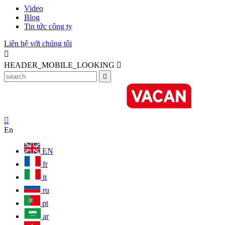
Video
Blog
Tin tức công ty
Liên hệ với chúng tôi

HEADER_MOBILE_LOOKING



En
EN
fr
it
ru
pt
ar