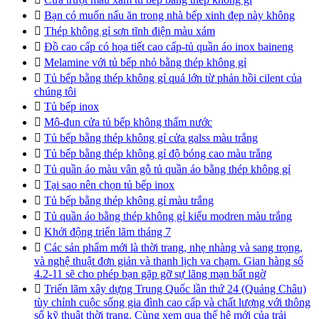

Bạn có muốn nấu ăn trong nhà bếp xinh đẹp này không

Thép không gỉ sơn tĩnh điện màu xám

Đồ cao cấp có họa tiết cao cấp-tủ quần áo inox baineng

Melamine với tủ bếp nhỏ bằng thép không gỉ

Tủ bếp bằng thép không gỉ quá lớn từ phản hồi cilent của
chúng tôi

Tủ bếp inox

Mô-đun cửa tủ bếp không thấm nước

Tủ bếp bằng thép không gỉ cửa galss màu trắng

Tủ bếp bằng thép không gỉ độ bóng cao màu trắng

Tủ quần áo màu vân gỗ tủ quần áo bằng thép không gỉ

Tại sao nên chọn tủ bếp inox

Tủ bếp bằng thép không gỉ màu trắng

Tủ quần áo bằng thép không gỉ kiểu modren màu trắng

Khởi động triển lãm tháng 7

Các sản phẩm mới là thời trang, nhẹ nhàng và sang trọng,
và nghệ thuật đơn giản và thanh lịch va chạm. Gian hàng số
4.2-11 sẽ cho phép bạn gặp gỡ sự lãng mạn bất ngờ

Triển lãm xây dựng Trung Quốc lần thứ 24 (Quảng Châu)
tùy chỉnh cuộc sống gia đình cao cấp và chất lượng với thông
số kỹ thuật thời trang. Cùng xem qua thế hệ mới của trải