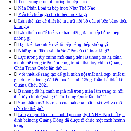

Triển vọng cho thị trường tủ bếp inox

Nên Phân Loại tủ bếp inox Như Thế Nào

Yếu tố chống gỉ cho tủ bếp inox là gì

Làm thế nào để thiết kế lưu trữ nội bộ của tủ bếp bằng thép
không gỉ

Làm thế nào để biết sự khác biệt giữa tủ bếp bằng thép
không gỉ

Bạn biết bao nhiêu về tủ bếp bằng thép không gỉ

Những ưu điểm và nhược điểm của tủ inox là gì?

Lực lượng tùy chỉnh mới đang đến! Baineng đã hạ cánh
mạnh mẽ trong triển lãm trang trí nội thất tùy chỉnh Quảng
Châu Trung Quốc lần thứ 11

Với thiết kế sáng tạo để giải thích nội thất nhà đẹp, thiết bị
gia dụng baineng đã kết thúc Thành Công Tuần Lễ thiết kế
Quảng Châu 2021

Baineng đã hạ cánh mạnh mẽ trong triển lãm trang trí nội
thất tùy chỉnh Quảng Châu Trung Quốc lần thứ 11

Sản phẩm mới bom tấn của baineng thật tuyệt vời và mở
cửa cho thế giới

Lễ kỷ niệm 16 năm thành lập công ty TNHH Nội thất gia
đình baineng Quảng Đông đã được tổ chức một cách hoành
tráng