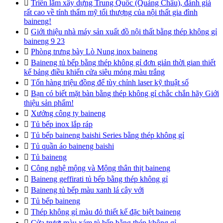

Triển lãm xây dựng Trung Quốc (Quảng Châu), đánh giá
rất cao về tính thẩm mỹ tối thượng của nội thất gia đình
baineng!

Giới thiệu nhà máy sản xuất đồ nội thất bằng thép không gỉ
baineng 9 23

Phòng trưng bày Lò Nung inox baineng

Baineng tủ bếp bằng thép không gỉ đơn giản thời gian thiết
kế bảng điều khiển cửa siêu mỏng màu trắng

Tốn hàng triệu đồng để tùy chỉnh laser kỹ thuật số

Bạn có biết mặt bàn bằng thép không gỉ chắc chắn hãy Giới
thiệu sản phẩm!

Xưởng công ty baineng

Tủ bếp inox lắp ráp

Tủ bếp baineng baishi Series bằng thép không gỉ

Tủ quần áo baineng baishi

Tủ baineng

Công nghệ mộng và Mộng thân thịt baineng

Baineng geffirati tủ bếp bằng thép không gỉ

Baineng tủ bếp màu xanh lá cây với

Tủ bếp baineng

Thép không gỉ màu đỏ thiết kế đặc biệt baineng

Cửa trượt màu xám tủ bếp bằng thép không gỉ