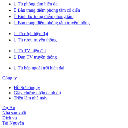

Tủ phòng tắm hiện đại

Bàn trang điểm phòng tắm cổ điển

Bình lắc trang điểm phòng tắm

Bàn trang điểm phòng tắm truyền thống

Tủ rượu hiện đại

Tủ rượu truyền thống

Tủ TV hiện đại

Dàn TV truyền thống

Tủ bếp ngoài trời hiện đại
Công ty
Hồ Sơ công ty
Giấy chứng nhận danh dự
Triển lãm nhà máy
Dự Án
Nhà sản xuất
Dịch vụ
Tài Nguyên