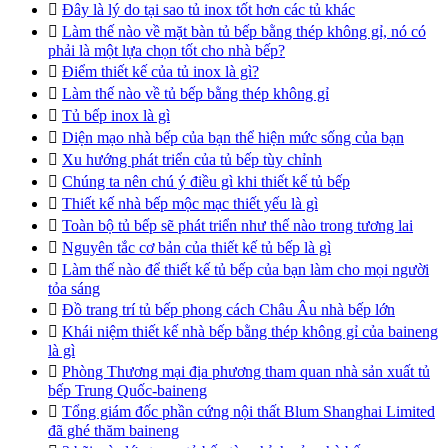

Đây là lý do tại sao tủ inox tốt hơn các tủ khác

Làm thế nào về mặt bàn tủ bếp bằng thép không gỉ, nó có
phải là một lựa chọn tốt cho nhà bếp?

Điểm thiết kế của tủ inox là gì?

Làm thế nào về tủ bếp bằng thép không gỉ

Tủ bếp inox là gì

Diện mạo nhà bếp của bạn thể hiện mức sống của bạn

Xu hướng phát triển của tủ bếp tùy chỉnh

Chúng ta nên chú ý điều gì khi thiết kế tủ bếp

Thiết kế nhà bếp mộc mạc thiết yếu là gì

Toàn bộ tủ bếp sẽ phát triển như thế nào trong tương lai

Nguyên tắc cơ bản của thiết kế tủ bếp là gì

Làm thế nào để thiết kế tủ bếp của bạn làm cho mọi người
tỏa sáng

Đồ trang trí tủ bếp phong cách Châu Âu nhà bếp lớn

Khái niệm thiết kế nhà bếp bằng thép không gỉ của baineng
là gì

Phòng Thương mại địa phương tham quan nhà sản xuất tủ
bếp Trung Quốc-baineng

Tổng giám đốc phần cứng nội thất Blum Shanghai Limited
đã ghé thăm baineng