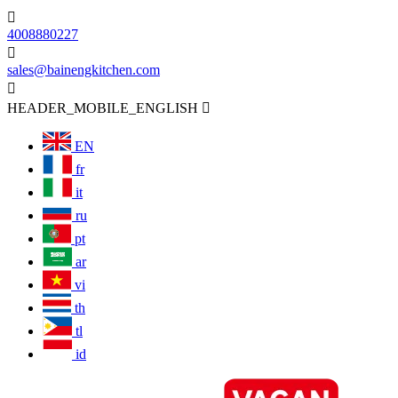

4008880227

sales@bainengkitchen.com

HEADER_MOBILE_ENGLISH

EN
fr
it
ru
pt
ar
vi
th
tl
id