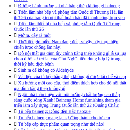

Đường hành hương tại nhà bằng thép không gỉ baineng

Triển lãm nhà bếp và phòng tắm Quốc tế Thượng Hải lần
thứ 26 của trang trí nội thất hoàn hảo đã thành công trọn vẹn

Triển lãm thiết bị nhà bếp và phòng tắm Quốc Tế Trung
Quốc lần thứ 26

Mở ra, đây là một

Thời tiết gió miền Nam đang đến, vì vậy hãy thực hiện
chiến lược chống ẩm này!

Đồ nội thất gia đình tùy chỉnh bằng thép không gỉ là sự lựa
chọn dưới sự trở lại của Chủ Nghĩa tiêu dùng hợp lý trong
thời kỳ hậu dịch bệnh

Sinh ra để không có Aldehyde

Vật liệu của tủ bếp bằng thép không gỉ được tái chế và nạp

Xu hướng mới cao cấp, thời điểm thích hợp cho đồ nội thất
gia đình bằng thép không gỉ

Ngôi nhà thân thiện với môi trường chất lượng cao thắp
sáng cuộc sống Xanh! Baineng Home furnishing tham gia
triển lãm xây dựng Trung Quốc lần thứ 22 (Quảng Châu)

Tủ bếp baineng: Dòng đèn Bắc-haoxue

Tủ bếp baineng mang lại sự đồng hành cho trẻ em

Tủ bếp cấp thực phẩm quan trọng như thế nào!