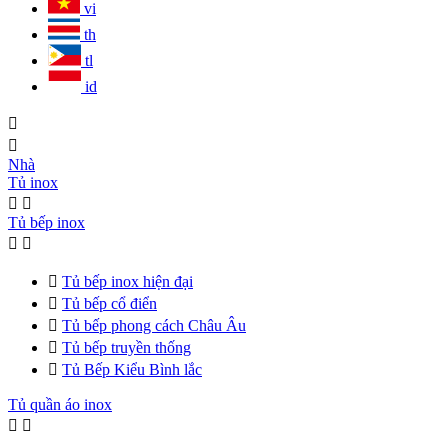
vi
th
tl
id


Nhà
Tủ inox


Tủ bếp inox



Tủ bếp inox hiện đại

Tủ bếp cổ điển

Tủ bếp phong cách Châu Âu

Tủ bếp truyền thống

Tủ Bếp Kiểu Bình lắc
Tủ quần áo inox

