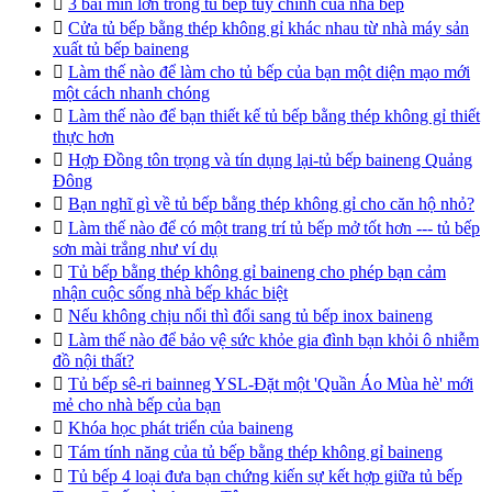

3 bãi mìn lớn trong tủ bếp tùy chỉnh của nhà bếp

Cửa tủ bếp bằng thép không gỉ khác nhau từ nhà máy sản
xuất tủ bếp baineng

Làm thế nào để làm cho tủ bếp của bạn một diện mạo mới
một cách nhanh chóng

Làm thế nào để bạn thiết kế tủ bếp bằng thép không gỉ thiết
thực hơn

Hợp Đồng tôn trọng và tín dụng lại-tủ bếp baineng Quảng
Đông

Bạn nghĩ gì về tủ bếp bằng thép không gỉ cho căn hộ nhỏ?

Làm thế nào để có một trang trí tủ bếp mở tốt hơn --- tủ bếp
sơn mài trắng như ví dụ

Tủ bếp bằng thép không gỉ baineng cho phép bạn cảm
nhận cuộc sống nhà bếp khác biệt

Nếu không chịu nổi thì đổi sang tủ bếp inox baineng

Làm thế nào để bảo vệ sức khỏe gia đình bạn khỏi ô nhiễm
đồ nội thất?

Tủ bếp sê-ri bainneg YSL-Đặt một 'Quần Áo Mùa hè' mới
mẻ cho nhà bếp của bạn

Khóa học phát triển của baineng

Tám tính năng của tủ bếp bằng thép không gỉ baineng

Tủ bếp 4 loại đưa bạn chứng kiến sự kết hợp giữa tủ bếp