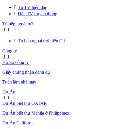

Tủ TV hiện đại

Dàn TV truyền thống
Tủ bếp ngoài trời



Tủ bếp ngoài trời hiện đại
Công ty


Hồ Sơ công ty
Giấy chứng nhận danh dự
Triển lãm nhà máy
Dự Án


Dự Án biệt thự QATAR
Dự Án biệt thự Manila ở Philippines
Dự Án California