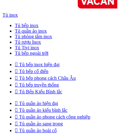
Tủ inox
Tủ bếp inox
Tủ quần áo inox
Tủ phòng tắm inox
Tủ rượu Inox
Tủ Tivi inox
Tủ bếp ngoài trời

Tủ bếp inox hiện đại

Tủ bếp cổ điển

Tủ bếp phong cách Châu Âu

Tủ bếp truyền thống

Tủ Bếp Kiểu Bình lắc

Tủ quần áo hiện đại

Tủ quần áo kiểu bình lắc

Tủ quần áo phong cách công nghiệp

Tủ quần áo sang trọng

Tủ quần áo hoài cổ