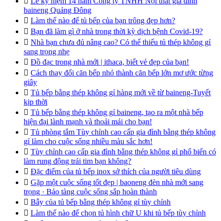

Lễ kỷ niệm 14 năm Công ty TNHH Nội thất gia đình
baineng Quảng Đông

Làm thế nào để tủ bếp của bạn trông đẹp hơn?

Bạn đã làm gì ở nhà trong thời kỳ dịch bệnh Covid-19?

Nhà bạn chưa đủ nâng cao? Có thể thiếu tủ thép không gỉ
sang trọng nhẹ

Đồ đạc trong nhà mới | ithaca, biết vẻ đẹp của bạn!

Cách thay đổi căn bếp nhỏ thành căn bếp lớn mơ ước từng
giây

Tủ bếp bằng thép không gỉ hàng mới về từ baineng-Tuyết
kịp thời

Tủ bếp bằng thép không gỉ baineng, tạo ra một nhà bếp
hiện đại lành mạnh và thoải mái cho bạn!

Tủ phòng tắm Tùy chỉnh cao cấp gia đình bằng thép không
gỉ làm cho cuộc sống nhiều màu sắc hơn!

Tùy chỉnh cao cấp gia đình bằng thép không gỉ phổ biến có
làm rung động trái tim bạn không?

Đặc điểm của tủ bếp inox sở thích của người tiêu dùng

Gặp một cuộc sống tốt đẹp | baoneng đèn nhà mới sang
trọng · Bảo tàng cuộc sống sắp hoàn thành

Bẫy của tủ bếp bằng thép không gỉ tùy chỉnh

Làm thế nào để chọn tủ hình chữ U khi tủ bếp tùy chỉnh