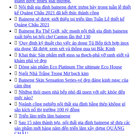
giành được nhiều giải thưởng.

Nội thất gia đình baineng được trưng bày trong tuần lễ thiết
kế Quảng Châu 2021 đã kết thúc thành công

Baineng sẽ được giới thiệu tại triển lãm Tuần Lễ thiết kế
Quảng Châu 2021

Baineng Ra Thế Giới, sức mạnh nội thất gia đình baineng
xuất hiện tại hội chợ Canton lần thứ 130

'Quy định kỹ thuật cho việc áp dụng Tủ Bếp tích hợp inox
gia dụng 'đã được xem xét và thông qua tại Bắc Kinh

Khai thác Sản phẩm mới guss sa thạch-phá vỡ ranh giới và
khám phá vẻ đẹp

Dòng sản phẩm Eco Platinum The ultimate Eco House

Ngôi Nhà Trắng Trong Mơ bạch kim

Baineng Skin Sensation Series-vẻ đẹp đáng kinh ngạc của
cảm ứng

Những thói quen nhà bếp nhỏ đã quen với sức khỏe đến
mức nào?

Ngành công nghiệp nội thất gia đình bằng thép không gỉ
sắp kích nổ thị trường 100 tỷ đồng

Triển lãm triển lãm baineng

Sau 15 năm thành tựu, nội thất gia đình baineng sẽ đưa các
sản phẩm mới hàng năm đến triển lãm xây dựng QUẢNG
CHÂU