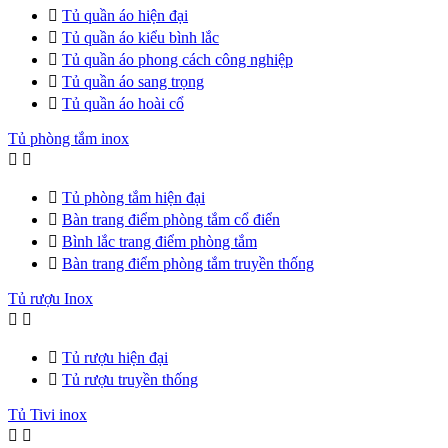

Tủ quần áo hiện đại

Tủ quần áo kiểu bình lắc

Tủ quần áo phong cách công nghiệp

Tủ quần áo sang trọng

Tủ quần áo hoài cổ
Tủ phòng tắm inox



Tủ phòng tắm hiện đại

Bàn trang điểm phòng tắm cổ điển

Bình lắc trang điểm phòng tắm

Bàn trang điểm phòng tắm truyền thống
Tủ rượu Inox



Tủ rượu hiện đại

Tủ rượu truyền thống
Tủ Tivi inox

