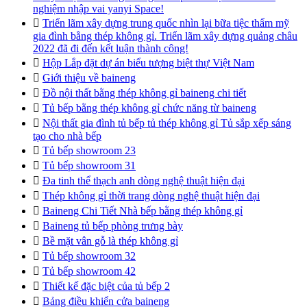
nghiệm nhập vai yanyi Space!

Triển lãm xây dựng trung quốc nhìn lại bữa tiệc thẩm mỹ
gia đình bằng thép không gỉ. Triển lãm xây dựng quảng châu
2022 đã đi đến kết luận thành công!

Hộp Lắp đặt dự án biểu tượng biệt thự Việt Nam

Giới thiệu về baineng

Đồ nội thất bằng thép không gỉ baineng chi tiết

Tủ bếp bằng thép không gỉ chức năng từ baineng

Nội thất gia đình tủ bếp tủ thép không gỉ Tủ sắp xếp sáng
tạo cho nhà bếp

Tủ bếp showroom 23

Tủ bếp showroom 31

Đa tinh thể thạch anh dòng nghệ thuật hiện đại

Thép không gỉ thời trang dòng nghệ thuật hiện đại

Baineng Chi Tiết Nhà bếp bằng thép không gỉ

Baineng tủ bếp phòng trưng bày

Bề mặt vân gỗ là thép không gỉ

Tủ bếp showroom 32

Tủ bếp showroom 42

Thiết kế đặc biệt của tủ bếp 2

Bảng điều khiển cửa baineng