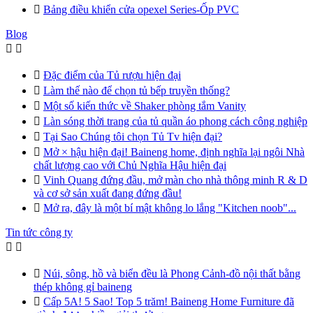

Bảng điều khiển cửa opexel Series-Ốp PVC
Blog



Đặc điểm của Tủ rượu hiện đại

Làm thế nào để chọn tủ bếp truyền thống?

Một số kiến thức về Shaker phòng tắm Vanity

Làn sóng thời trang của tủ quần áo phong cách công nghiệp

Tại Sao Chúng tôi chọn Tủ Tv hiện đại?

Mở × hậu hiện đại! Baineng home, định nghĩa lại ngôi Nhà
chất lượng cao với Chủ Nghĩa Hậu hiện đại

Vinh Quang đứng đầu, mở màn cho nhà thông minh R & D
và cơ sở sản xuất đang đứng đầu!

Mở ra, đây là một bí mật không lo lắng "Kitchen noob"...
Tin tức công ty



Núi, sông, hồ và biển đều là Phong Cảnh-đồ nội thất bằng
thép không gỉ baineng

Cấp 5A! 5 Sao! Top 5 trăm! Baineng Home Furniture đã