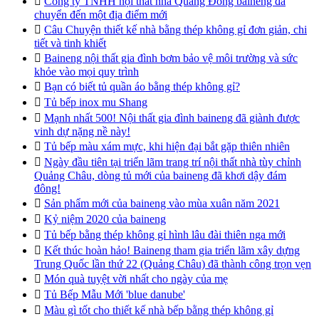

Công ty TNHH nội thất nhà Quảng Đông baineng đã
chuyển đến một địa điểm mới

Câu Chuyện thiết kế nhà bằng thép không gỉ đơn giản, chi
tiết và tinh khiết

Baineng nội thất gia đình bơm bảo vệ môi trường và sức
khỏe vào mọi quy trình

Bạn có biết tủ quần áo bằng thép không gỉ?

Tủ bếp inox mu Shang

Mạnh nhất 500! Nội thất gia đình baineng đã giành được
vinh dự nặng nề này!

Tủ bếp màu xám mực, khi hiện đại bắt gặp thiên nhiên

Ngày đầu tiên tại triển lãm trang trí nội thất nhà tùy chỉnh
Quảng Châu, dòng tủ mới của baineng đã khơi dậy đám
đông!

Sản phẩm mới của baineng vào mùa xuân năm 2021

Kỷ niệm 2020 của baineng

Tủ bếp bằng thép không gỉ hình lâu đài thiên nga mới

Kết thúc hoàn hảo! Baineng tham gia triển lãm xây dựng
Trung Quốc lần thứ 22 (Quảng Châu) đã thành công trọn vẹn

Món quà tuyệt vời nhất cho ngày của mẹ

Tủ Bếp Mẫu Mới 'blue danube'

Màu gì tốt cho thiết kế nhà bếp bằng thép không gỉ