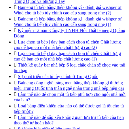
Trung Quốc và phương Tây

Baineng tủ bếp bằng thép không gỉ · đánh giá wishper of
Wind cho tủ bếp tùy chỉnh cao cấp sang trọng nhẹ (2)

Baineng tủ bếp bằng thép không gỉ · đánh giá wishper of
Wind cho tủ bếp tùy chỉnh cao cấp sang trọng nhẹ (1)

Kỷ niệm 12 năm Công ty TNHH Nội Thất baineng Quảng
Đông

Lựa chọn tủ bếp | dạy bạn cách chọn tủ chén Chất lượng
cao để bạn có một nhà bếp chất lượng cao (2)

Lựa chọn tủ bếp | dạy bạn cách chọn tủ chén Chất lượng
cao để bạn có một nhà bếp chất lượng cao (1)

Thiết kế quầy bar nhà bếp 6 loại chắc chắn sẽ chọc vào trái
tim bạn

Sự phát triển của tủ tùy chỉnh ở Trung Quốc

Baineng công nghệ tráng men bằng thép không gỉ thương
hiệu Trung Quốc tinh thần nghệ nhân trong nhà bếp hiện đại

Làm thế nào để chọn một tủ bếp phù hợp cho ngôi nhà mới
của bạn?

Loại bảng điều khiển cửa nào có thể được gọi là tốt cho tủ
bếp (một)?

Làm thế nào để sắp xếp không gian lưu trữ tủ bếp của bạn
theo thứ tự hoàn hảo?

Sự khác biệt giữa tủ bếp inox là gì