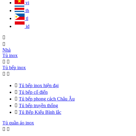
vi
th
tl
id


Nhà
Tủ inox


Tủ bếp inox



Tủ bếp inox hiện đại

Tủ bếp cổ điển

Tủ bếp phong cách Châu Âu

Tủ bếp truyền thống

Tủ Bếp Kiểu Bình lắc
Tủ quần áo inox

