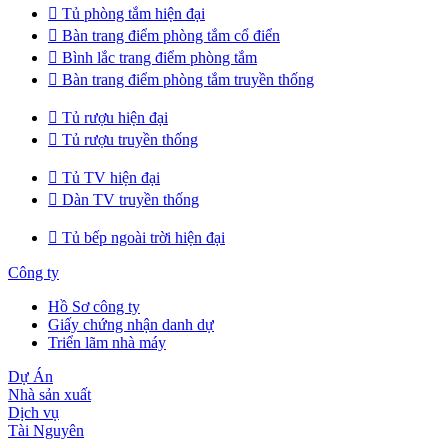

Tủ phòng tắm hiện đại

Bàn trang điểm phòng tắm cổ điển

Bình lắc trang điểm phòng tắm

Bàn trang điểm phòng tắm truyền thống

Tủ rượu hiện đại

Tủ rượu truyền thống

Tủ TV hiện đại

Dàn TV truyền thống

Tủ bếp ngoài trời hiện đại
Công ty
Hồ Sơ công ty
Giấy chứng nhận danh dự
Triển lãm nhà máy
Dự Án
Nhà sản xuất
Dịch vụ
Tài Nguyên