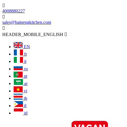

4008880227

sales@bainengkitchen.com

HEADER_MOBILE_ENGLISH

EN
fr
it
ru
pt
ar
vi
th
tl
id