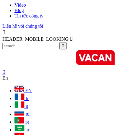
Video
Blog
Tin tức công ty
Liên hệ với chúng tôi

HEADER_MOBILE_LOOKING



En
EN
fr
it
ru
pt
ar