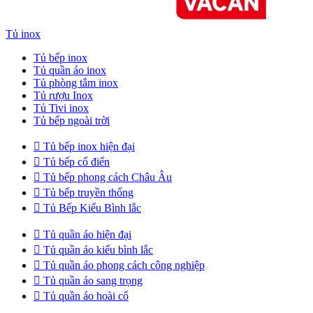
Tủ inox
Tủ bếp inox
Tủ quần áo inox
Tủ phòng tắm inox
Tủ rượu Inox
Tủ Tivi inox
Tủ bếp ngoài trời

Tủ bếp inox hiện đại

Tủ bếp cổ điển

Tủ bếp phong cách Châu Âu

Tủ bếp truyền thống

Tủ Bếp Kiểu Bình lắc

Tủ quần áo hiện đại

Tủ quần áo kiểu bình lắc

Tủ quần áo phong cách công nghiệp

Tủ quần áo sang trọng

Tủ quần áo hoài cổ