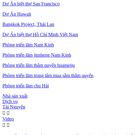
Dự Án biệt thự San Francisco
Dự Án Hawaii
Bangkok Project, Thái Lan
Dự Án biệt thự Hồ Chí Minh Việt Nam
Phòng triển lãm Nam Kinh
Phòng triển lãm jinsheng Nam Kinh
Phòng triển lãm thâm quyến huameiju
Phòng triển lãm trung tâm mua sắm thâm quyến
Phòng triển lãm chu Hải
Nhà sản xuất
Dịch vụ
Tài Nguyên


Video

