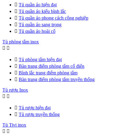

Tủ quần áo hiện đại

Tủ quần áo kiểu bình lắc

Tủ quần áo phong cách công nghiệp

Tủ quần áo sang trọng

Tủ quần áo hoài cổ
Tủ phòng tắm inox



Tủ phòng tắm hiện đại

Bàn trang điểm phòng tắm cổ điển

Bình lắc trang điểm phòng tắm

Bàn trang điểm phòng tắm truyền thống
Tủ rượu Inox



Tủ rượu hiện đại

Tủ rượu truyền thống
Tủ Tivi inox

