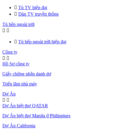

Tủ TV hiện đại

Dàn TV truyền thống
Tủ bếp ngoài trời



Tủ bếp ngoài trời hiện đại
Công ty


Hồ Sơ công ty
Giấy chứng nhận danh dự
Triển lãm nhà máy
Dự Án


Dự Án biệt thự QATAR
Dự Án biệt thự Manila ở Philippines
Dự Án California