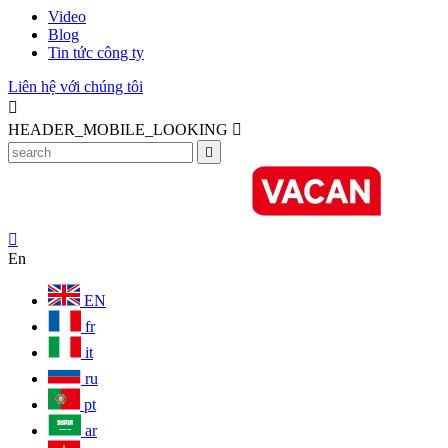
Video
Blog
Tin tức công ty
Liên hệ với chúng tôi

HEADER_MOBILE_LOOKING



En
EN
fr
it
ru
pt
ar