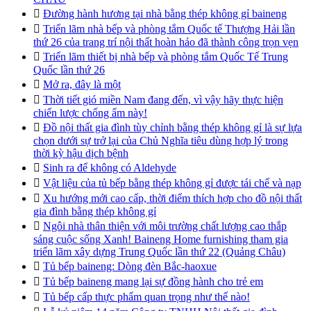

Đường hành hương tại nhà bằng thép không gỉ baineng

Triển lãm nhà bếp và phòng tắm Quốc tế Thượng Hải lần
thứ 26 của trang trí nội thất hoàn hảo đã thành công trọn vẹn

Triển lãm thiết bị nhà bếp và phòng tắm Quốc Tế Trung
Quốc lần thứ 26

Mở ra, đây là một

Thời tiết gió miền Nam đang đến, vì vậy hãy thực hiện
chiến lược chống ẩm này!

Đồ nội thất gia đình tùy chỉnh bằng thép không gỉ là sự lựa
chọn dưới sự trở lại của Chủ Nghĩa tiêu dùng hợp lý trong
thời kỳ hậu dịch bệnh

Sinh ra để không có Aldehyde

Vật liệu của tủ bếp bằng thép không gỉ được tái chế và nạp

Xu hướng mới cao cấp, thời điểm thích hợp cho đồ nội thất
gia đình bằng thép không gỉ

Ngôi nhà thân thiện với môi trường chất lượng cao thắp
sáng cuộc sống Xanh! Baineng Home furnishing tham gia
triển lãm xây dựng Trung Quốc lần thứ 22 (Quảng Châu)

Tủ bếp baineng: Dòng đèn Bắc-haoxue

Tủ bếp baineng mang lại sự đồng hành cho trẻ em

Tủ bếp cấp thực phẩm quan trọng như thế nào!