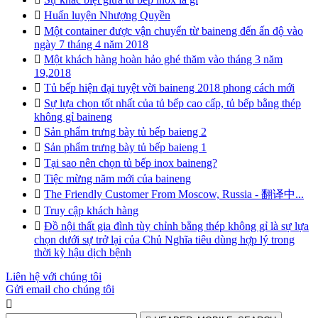

Huấn luyện Nhượng Quyền

Một container được vận chuyển từ baineng đến ấn độ vào
ngày 7 tháng 4 năm 2018

Một khách hàng hoàn hảo ghé thăm vào tháng 3 năm
19,2018

Tủ bếp hiện đại tuyệt vời baineng 2018 phong cách mới

Sự lựa chọn tốt nhất của tủ bếp cao cấp, tủ bếp bằng thép
không gỉ baineng

Sản phẩm trưng bày tủ bếp baieng 2

Sản phẩm trưng bày tủ bếp baieng 1

Tại sao nên chọn tủ bếp inox baineng?

Tiệc mừng năm mới của baineng

The Friendly Customer From Moscow, Russia - 翻译中...

Truy cập khách hàng

Đồ nội thất gia đình tùy chỉnh bằng thép không gỉ là sự lựa
chọn dưới sự trở lại của Chủ Nghĩa tiêu dùng hợp lý trong
thời kỳ hậu dịch bệnh
Liên hệ với chúng tôi
Gửi email cho chúng tôi
