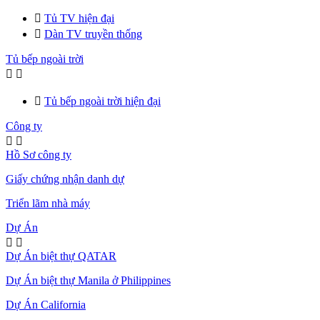

Tủ TV hiện đại

Dàn TV truyền thống
Tủ bếp ngoài trời



Tủ bếp ngoài trời hiện đại
Công ty


Hồ Sơ công ty
Giấy chứng nhận danh dự
Triển lãm nhà máy
Dự Án


Dự Án biệt thự QATAR
Dự Án biệt thự Manila ở Philippines
Dự Án California