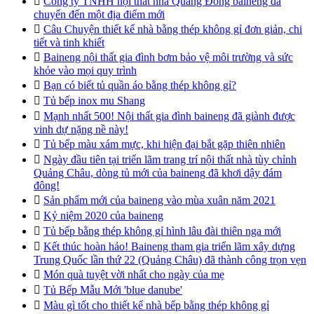

Công ty TNHH nội thất nhà Quảng Đông baineng đã
chuyển đến một địa điểm mới

Câu Chuyện thiết kế nhà bằng thép không gỉ đơn giản, chi
tiết và tinh khiết

Baineng nội thất gia đình bơm bảo vệ môi trường và sức
khỏe vào mọi quy trình

Bạn có biết tủ quần áo bằng thép không gỉ?

Tủ bếp inox mu Shang

Mạnh nhất 500! Nội thất gia đình baineng đã giành được
vinh dự nặng nề này!

Tủ bếp màu xám mực, khi hiện đại bắt gặp thiên nhiên

Ngày đầu tiên tại triển lãm trang trí nội thất nhà tùy chỉnh
Quảng Châu, dòng tủ mới của baineng đã khơi dậy đám
đông!

Sản phẩm mới của baineng vào mùa xuân năm 2021

Kỷ niệm 2020 của baineng

Tủ bếp bằng thép không gỉ hình lâu đài thiên nga mới

Kết thúc hoàn hảo! Baineng tham gia triển lãm xây dựng
Trung Quốc lần thứ 22 (Quảng Châu) đã thành công trọn vẹn

Món quà tuyệt vời nhất cho ngày của mẹ

Tủ Bếp Mẫu Mới 'blue danube'

Màu gì tốt cho thiết kế nhà bếp bằng thép không gỉ