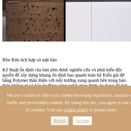
Bồn Rửa tích hợp và mặt bàn
Kỹ thuật ổn định của bàn pbts được nghiên cứu và phát triển độc
quyền để xây dựng khung ổn định bao quanh toàn bộ Kiểu giá đỡ
bằng Polymer thân thiện với môi trường xung quanh bên trong bàn
thép không gỉ và hàn tự động công nghệ cũng được áp dụng để tích
hợp thép không gỉ và bồn rửa.
We use cookies to offer you a better browsing experience, analyze s
traffic and personalize content. By using this site, you agree to our 
of cookies. Visit our
cookie policy
to leamn more.
Reject
Accept