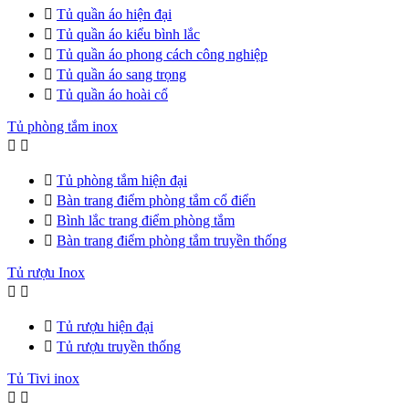

Tủ quần áo hiện đại

Tủ quần áo kiểu bình lắc

Tủ quần áo phong cách công nghiệp

Tủ quần áo sang trọng

Tủ quần áo hoài cổ
Tủ phòng tắm inox



Tủ phòng tắm hiện đại

Bàn trang điểm phòng tắm cổ điển

Bình lắc trang điểm phòng tắm

Bàn trang điểm phòng tắm truyền thống
Tủ rượu Inox



Tủ rượu hiện đại

Tủ rượu truyền thống
Tủ Tivi inox

