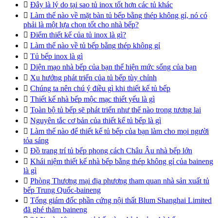

Đây là lý do tại sao tủ inox tốt hơn các tủ khác

Làm thế nào về mặt bàn tủ bếp bằng thép không gỉ, nó có
phải là một lựa chọn tốt cho nhà bếp?

Điểm thiết kế của tủ inox là gì?

Làm thế nào về tủ bếp bằng thép không gỉ

Tủ bếp inox là gì

Diện mạo nhà bếp của bạn thể hiện mức sống của bạn

Xu hướng phát triển của tủ bếp tùy chỉnh

Chúng ta nên chú ý điều gì khi thiết kế tủ bếp

Thiết kế nhà bếp mộc mạc thiết yếu là gì

Toàn bộ tủ bếp sẽ phát triển như thế nào trong tương lai

Nguyên tắc cơ bản của thiết kế tủ bếp là gì

Làm thế nào để thiết kế tủ bếp của bạn làm cho mọi người
tỏa sáng

Đồ trang trí tủ bếp phong cách Châu Âu nhà bếp lớn

Khái niệm thiết kế nhà bếp bằng thép không gỉ của baineng
là gì

Phòng Thương mại địa phương tham quan nhà sản xuất tủ
bếp Trung Quốc-baineng

Tổng giám đốc phần cứng nội thất Blum Shanghai Limited
đã ghé thăm baineng