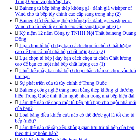
Trung Quốc và phương Tây

Baineng tủ bếp bằng thép không gỉ · đánh giá wishper of
Wind cho tủ bếp tùy chỉnh cao cấp sang trọng nhẹ (2)

Baineng tủ bếp bằng thép không gỉ · đánh giá wishper of
Wind cho tủ bếp tùy chỉnh cao cấp sang trọng nhẹ (1)

Kỷ niệm 12 năm Công ty TNHH Nội Thất baineng Quảng
Đông

Lựa chọn tủ bếp | dạy bạn cách chọn tủ chén Chất lượng
cao để bạn có một nhà bếp chất lượng cao (2)

Lựa chọn tủ bếp | dạy bạn cách chọn tủ chén Chất lượng
cao để bạn có một nhà bếp chất lượng cao (1)

Thiết kế quầy bar nhà bếp 6 loại chắc chắn sẽ chọc vào trái
tim bạn

Sự phát triển của tủ tùy chỉnh ở Trung Quốc

Baineng công nghệ tráng men bằng thép không gỉ thương
hiệu Trung Quốc tinh thần nghệ nhân trong nhà bếp hiện đại

Làm thế nào để chọn một tủ bếp phù hợp cho ngôi nhà mới
của bạn?

Loại bảng điều khiển cửa nào có thể được gọi là tốt cho tủ
bếp (một)?

Làm thế nào để sắp xếp không gian lưu trữ tủ bếp của bạn
theo thứ tự hoàn hảo?

Sự khác biệt giữa tủ bếp inox là gì