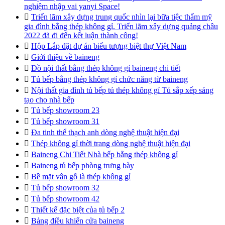
nghiệm nhập vai yanyi Space!

Triển lãm xây dựng trung quốc nhìn lại bữa tiệc thẩm mỹ
gia đình bằng thép không gỉ. Triển lãm xây dựng quảng châu
2022 đã đi đến kết luận thành công!

Hộp Lắp đặt dự án biểu tượng biệt thự Việt Nam

Giới thiệu về baineng

Đồ nội thất bằng thép không gỉ baineng chi tiết

Tủ bếp bằng thép không gỉ chức năng từ baineng

Nội thất gia đình tủ bếp tủ thép không gỉ Tủ sắp xếp sáng
tạo cho nhà bếp

Tủ bếp showroom 23

Tủ bếp showroom 31

Đa tinh thể thạch anh dòng nghệ thuật hiện đại

Thép không gỉ thời trang dòng nghệ thuật hiện đại

Baineng Chi Tiết Nhà bếp bằng thép không gỉ

Baineng tủ bếp phòng trưng bày

Bề mặt vân gỗ là thép không gỉ

Tủ bếp showroom 32

Tủ bếp showroom 42

Thiết kế đặc biệt của tủ bếp 2

Bảng điều khiển cửa baineng