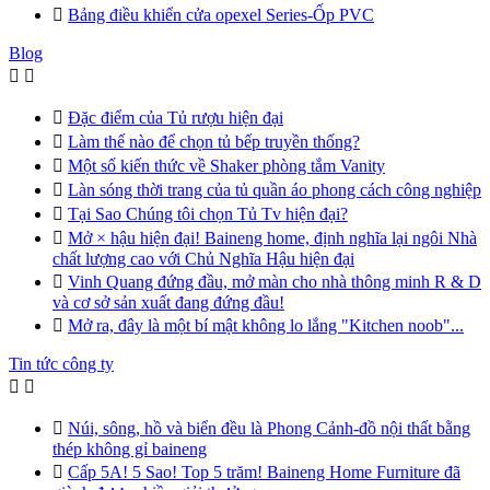

Bảng điều khiển cửa opexel Series-Ốp PVC
Blog



Đặc điểm của Tủ rượu hiện đại

Làm thế nào để chọn tủ bếp truyền thống?

Một số kiến thức về Shaker phòng tắm Vanity

Làn sóng thời trang của tủ quần áo phong cách công nghiệp

Tại Sao Chúng tôi chọn Tủ Tv hiện đại?

Mở × hậu hiện đại! Baineng home, định nghĩa lại ngôi Nhà
chất lượng cao với Chủ Nghĩa Hậu hiện đại

Vinh Quang đứng đầu, mở màn cho nhà thông minh R & D
và cơ sở sản xuất đang đứng đầu!

Mở ra, đây là một bí mật không lo lắng "Kitchen noob"...
Tin tức công ty



Núi, sông, hồ và biển đều là Phong Cảnh-đồ nội thất bằng
thép không gỉ baineng

Cấp 5A! 5 Sao! Top 5 trăm! Baineng Home Furniture đã