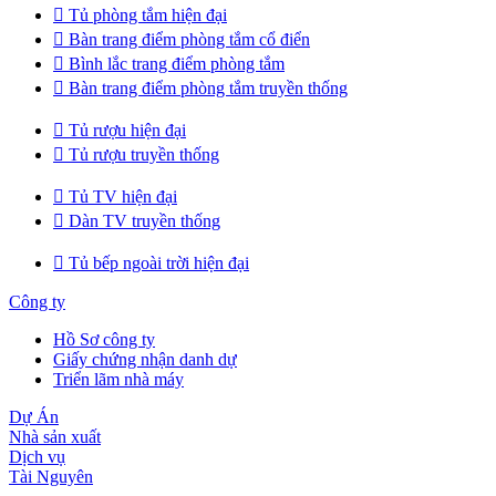

Tủ phòng tắm hiện đại

Bàn trang điểm phòng tắm cổ điển

Bình lắc trang điểm phòng tắm

Bàn trang điểm phòng tắm truyền thống

Tủ rượu hiện đại

Tủ rượu truyền thống

Tủ TV hiện đại

Dàn TV truyền thống

Tủ bếp ngoài trời hiện đại
Công ty
Hồ Sơ công ty
Giấy chứng nhận danh dự
Triển lãm nhà máy
Dự Án
Nhà sản xuất
Dịch vụ
Tài Nguyên