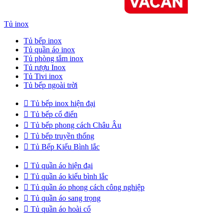
Tủ inox
Tủ bếp inox
Tủ quần áo inox
Tủ phòng tắm inox
Tủ rượu Inox
Tủ Tivi inox
Tủ bếp ngoài trời

Tủ bếp inox hiện đại

Tủ bếp cổ điển

Tủ bếp phong cách Châu Âu

Tủ bếp truyền thống

Tủ Bếp Kiểu Bình lắc

Tủ quần áo hiện đại

Tủ quần áo kiểu bình lắc

Tủ quần áo phong cách công nghiệp

Tủ quần áo sang trọng

Tủ quần áo hoài cổ