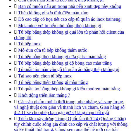

Bạn có muốn nấu ăn trong nhà bếp xinh đẹp này không

Thép không gỉ sơn tĩnh điện màu xám

Đồ cao cấp có họa tiết cao cấp-tủ quần áo inox baineng

Melamine với tủ bếp nhỏ bằng thép không gỉ

Tủ bếp bằng thép không gỉ quá lớn từ phản hồi cilent của
chúng tôi

Tủ bếp inox

Mô-đun cửa tủ bếp không thấm nước

Tủ bếp bằng thép không gỉ cửa galss màu trắng

Tủ bếp bằng thép không gỉ độ bóng cao màu trắng

Tủ quần áo màu vân gỗ tủ quần áo bằng thép không gỉ

Tại sao nên chọn tủ bếp inox

Tủ bếp bằng thép không gỉ màu trắng

Tủ quần áo bằng thép không gỉ kiểu modren màu trắng

Khởi động triển lãm tháng 7

Các sản phẩm mới là thời trang, nhẹ nhàng và sang trọng,
và nghệ thuật đơn giản và thanh lịch va chạm. Gian hàng số
4.2-11 sẽ cho phép bạn gặp gỡ sự lãng mạn bất ngờ

Triển lãm xây dựng Trung Quốc lần thứ 24 (Quảng Châu)
tùy chỉnh cuộc sống gia đình cao cấp và chất lượng với thông
số kỹ thuật thời trang. Cùng xem qua thế hệ mới của trải