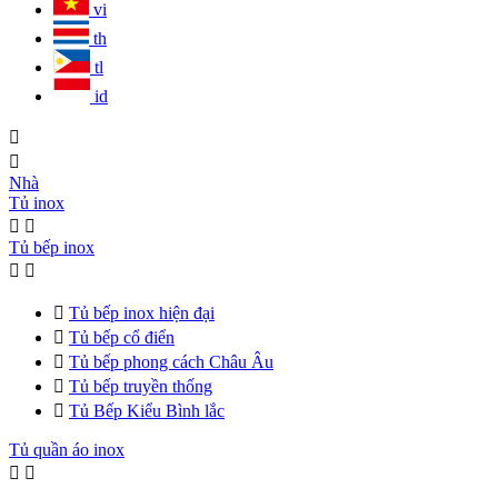
vi
th
tl
id


Nhà
Tủ inox


Tủ bếp inox



Tủ bếp inox hiện đại

Tủ bếp cổ điển

Tủ bếp phong cách Châu Âu

Tủ bếp truyền thống

Tủ Bếp Kiểu Bình lắc
Tủ quần áo inox

