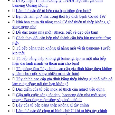

Lễ kỷ niệm 14 năm Công ty TNHH Nội thất gia đình
baineng Quảng Đông

Làm thế nào để tủ bếp của bạn trông đẹp hơn?

Bạn đã làm gì ở nhà trong thời kỳ dịch bệnh Covid-19?

Nhà bạn chưa đủ nâng cao? Có thể thiếu tủ thép không gỉ
sang trọng nhẹ

Đồ đạc trong nhà mới | ithaca, biết vẻ đẹp của bạn!

Cách thay đổi căn bếp nhỏ thành căn bếp lớn mơ ước từng
giây

Tủ bếp bằng thép không gỉ hàng mới về từ baineng-Tuyết
kịp thời

Tủ bếp bằng thép không gỉ baineng, tạo ra một nhà bếp
hiện đại lành mạnh và thoải mái cho bạn!

Tủ phòng tắm Tùy chỉnh cao cấp gia đình bằng thép không
gỉ làm cho cuộc sống nhiều màu sắc hơn!

Tùy chỉnh cao cấp gia đình bằng thép không gỉ phổ biến có
làm rung động trái tim bạn không?

Đặc điểm của tủ bếp inox sở thích của người tiêu dùng

Gặp một cuộc sống tốt đẹp | baoneng đèn nhà mới sang
trọng · Bảo tàng cuộc sống sắp hoàn thành

Bẫy của tủ bếp bằng thép không gỉ tùy chỉnh

Làm thế nào để chọn tủ hình chữ U khi tủ bếp tùy chỉnh