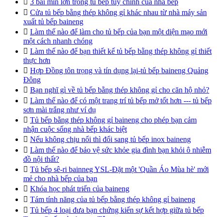

3 bãi mìn lớn trong tủ bếp tùy chỉnh của nhà bếp

Cửa tủ bếp bằng thép không gỉ khác nhau từ nhà máy sản
xuất tủ bếp baineng

Làm thế nào để làm cho tủ bếp của bạn một diện mạo mới
một cách nhanh chóng

Làm thế nào để bạn thiết kế tủ bếp bằng thép không gỉ thiết
thực hơn

Hợp Đồng tôn trọng và tín dụng lại-tủ bếp baineng Quảng
Đông

Bạn nghĩ gì về tủ bếp bằng thép không gỉ cho căn hộ nhỏ?

Làm thế nào để có một trang trí tủ bếp mở tốt hơn --- tủ bếp
sơn mài trắng như ví dụ

Tủ bếp bằng thép không gỉ baineng cho phép bạn cảm
nhận cuộc sống nhà bếp khác biệt

Nếu không chịu nổi thì đổi sang tủ bếp inox baineng

Làm thế nào để bảo vệ sức khỏe gia đình bạn khỏi ô nhiễm
đồ nội thất?

Tủ bếp sê-ri bainneg YSL-Đặt một 'Quần Áo Mùa hè' mới
mẻ cho nhà bếp của bạn

Khóa học phát triển của baineng

Tám tính năng của tủ bếp bằng thép không gỉ baineng

Tủ bếp 4 loại đưa bạn chứng kiến sự kết hợp giữa tủ bếp