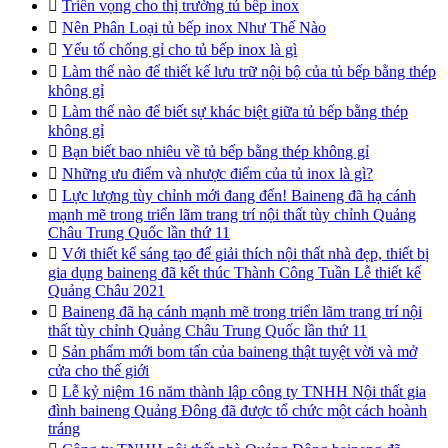

Triển vọng cho thị trường tủ bếp inox

Nên Phân Loại tủ bếp inox Như Thế Nào

Yếu tố chống gỉ cho tủ bếp inox là gì

Làm thế nào để thiết kế lưu trữ nội bộ của tủ bếp bằng thép
không gỉ

Làm thế nào để biết sự khác biệt giữa tủ bếp bằng thép
không gỉ

Bạn biết bao nhiêu về tủ bếp bằng thép không gỉ

Những ưu điểm và nhược điểm của tủ inox là gì?

Lực lượng tùy chỉnh mới đang đến! Baineng đã hạ cánh
mạnh mẽ trong triển lãm trang trí nội thất tùy chỉnh Quảng
Châu Trung Quốc lần thứ 11

Với thiết kế sáng tạo để giải thích nội thất nhà đẹp, thiết bị
gia dụng baineng đã kết thúc Thành Công Tuần Lễ thiết kế
Quảng Châu 2021

Baineng đã hạ cánh mạnh mẽ trong triển lãm trang trí nội
thất tùy chỉnh Quảng Châu Trung Quốc lần thứ 11

Sản phẩm mới bom tấn của baineng thật tuyệt vời và mở
cửa cho thế giới

Lễ kỷ niệm 16 năm thành lập công ty TNHH Nội thất gia
đình baineng Quảng Đông đã được tổ chức một cách hoành
tráng