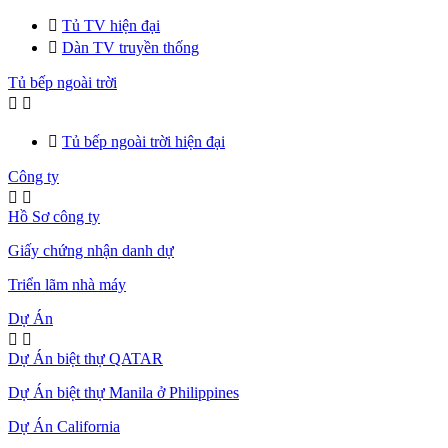

Tủ TV hiện đại

Dàn TV truyền thống
Tủ bếp ngoài trời



Tủ bếp ngoài trời hiện đại
Công ty


Hồ Sơ công ty
Giấy chứng nhận danh dự
Triển lãm nhà máy
Dự Án


Dự Án biệt thự QATAR
Dự Án biệt thự Manila ở Philippines
Dự Án California