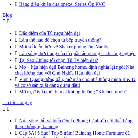

Bảng điều khiển cửa opexel Series-Ốp PVC
Blog



Đặc điểm của Tủ rượu hiện đại

Làm thế nào để chọn tủ bếp truyền thống?

Một số kiến thức về Shaker phòng tắm Vanity

Làn sóng thời trang của tủ quần áo phong cách công nghiệp

Tại Sao Chúng tôi chọn Tủ Tv hiện đại?

Mở × hậu hiện đại! Baineng home, định nghĩa lại ngôi Nhà
chất lượng cao với Chủ Nghĩa Hậu hiện đại

Vinh Quang đứng đầu, mở màn cho nhà thông minh R & D
và cơ sở sản xuất đang đứng đầu!

Mở ra, đây là một bí mật không lo lắng "Kitchen noob"...
Tin tức công ty



Núi, sông, hồ và biển đều là Phong Cảnh-đồ nội thất bằng
thép không gỉ baineng

Cấp 5A! 5 Sao! Top 5 trăm! Baineng Home Furniture đã