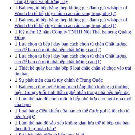
Trung Quốc và phương Tây

Baineng tủ bếp bằng thép không gỉ · đánh giá wishper of
Wind cho tủ bếp tùy chỉnh cao cấp sang trọng nhẹ (2)

Baineng tủ bếp bằng thép không gỉ · đánh giá wishper of
Wind cho tủ bếp tùy chỉnh cao cấp sang trọng nhẹ (1)

Kỷ niệm 12 năm Công ty TNHH Nội Thất baineng Quảng
Đông

Lựa chọn tủ bếp | dạy bạn cách chọn tủ chén Chất lượng
cao để bạn có một nhà bếp chất lượng cao (2)

Lựa chọn tủ bếp | dạy bạn cách chọn tủ chén Chất lượng
cao để bạn có một nhà bếp chất lượng cao (1)

Thiết kế quầy bar nhà bếp 6 loại chắc chắn sẽ chọc vào trái
tim bạn

Sự phát triển của tủ tùy chỉnh ở Trung Quốc

Baineng công nghệ tráng men bằng thép không gỉ thương
hiệu Trung Quốc tinh thần nghệ nhân trong nhà bếp hiện đại

Làm thế nào để chọn một tủ bếp phù hợp cho ngôi nhà mới
của bạn?

Loại bảng điều khiển cửa nào có thể được gọi là tốt cho tủ
bếp (một)?

Làm thế nào để sắp xếp không gian lưu trữ tủ bếp của bạn
theo thứ tự hoàn hảo?

Sự khác biệt giữa tủ bếp inox là gì