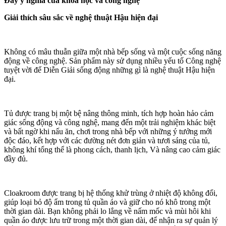
Đầy ý nghĩa của khoa học và công nghệ
Giải thích sâu sắc về nghệ thuật Hậu hiện đại
Không có mâu thuẫn giữa một nhà bếp sống và một cuộc sống năng
động về công nghệ. Sản phẩm này sử dụng nhiều yếu tố Công nghệ
tuyệt vời để Diễn Giải sống động những gì là nghệ thuật Hậu hiện
đại.
Tủ được trang bị một bệ nâng thông minh, tích hợp hoàn hảo cảm
giác sống động và công nghệ, mang đến một trải nghiệm khác biệt
và bất ngờ khi nấu ăn, chơi trong nhà bếp với những ý tưởng mới
độc đáo, kết hợp với các đường nét đơn giản và tươi sáng của tủ,
không khí tổng thể là phong cách, thanh lịch, Và nâng cao cảm giác
đầy đủ.
Cloakroom được trang bị hệ thống khử trùng ở nhiệt độ không đổi,
giúp loại bỏ độ ẩm trong tủ quần áo và giữ cho nó khô trong một
thời gian dài. Bạn không phải lo lắng về nấm mốc và mùi hôi khi
quần áo được lưu trữ trong một thời gian dài, để nhận ra sự quản lý