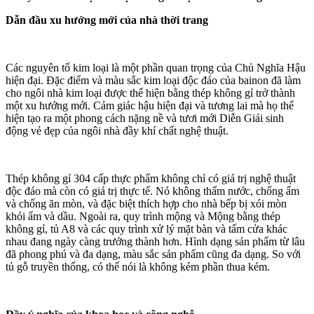
Dẫn đầu xu hướng mới của nhà thời trang
Các nguyên tố kim loại là một phần quan trọng của Chủ Nghĩa Hậu
hiện đại. Đặc điểm và màu sắc kim loại độc đáo của bainon đã làm
cho ngôi nhà kim loại được thể hiện bằng thép không gỉ trở thành
một xu hướng mới. Cảm giác hậu hiện đại và tương lai mà họ thể
hiện tạo ra một phong cách nặng nề và tươi mới Diễn Giải sinh
động vẻ đẹp của ngôi nhà đầy khí chất nghệ thuật.
Thép không gỉ 304 cấp thực phẩm không chỉ có giá trị nghệ thuật
độc đáo mà còn có giá trị thực tế. Nó không thấm nước, chống ẩm
và chống ăn mòn, và đặc biệt thích hợp cho nhà bếp bị xói mòn
khói ẩm và dầu. Ngoài ra, quy trình mộng và Mộng bằng thép
không gỉ, tủ A8 và các quy trình xử lý mặt bàn và tấm cửa khác
nhau đang ngày càng trưởng thành hơn. Hình dạng sản phẩm từ lâu
đã phong phú và đa dạng, màu sắc sản phẩm cũng đa dạng. So với
tủ gỗ truyền thống, có thể nói là không kém phần thua kém.