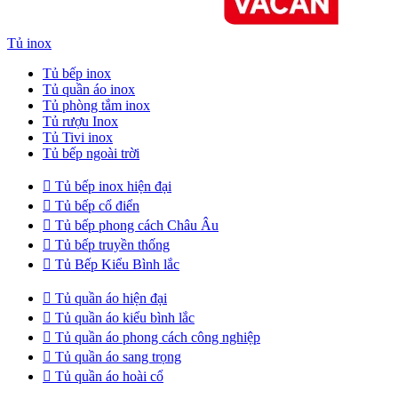
Tủ inox
Tủ bếp inox
Tủ quần áo inox
Tủ phòng tắm inox
Tủ rượu Inox
Tủ Tivi inox
Tủ bếp ngoài trời

Tủ bếp inox hiện đại

Tủ bếp cổ điển

Tủ bếp phong cách Châu Âu

Tủ bếp truyền thống

Tủ Bếp Kiểu Bình lắc

Tủ quần áo hiện đại

Tủ quần áo kiểu bình lắc

Tủ quần áo phong cách công nghiệp

Tủ quần áo sang trọng

Tủ quần áo hoài cổ