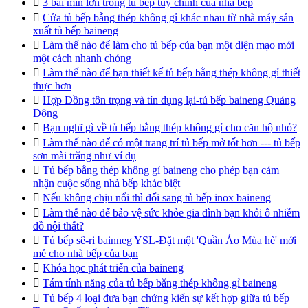

3 bãi mìn lớn trong tủ bếp tùy chỉnh của nhà bếp

Cửa tủ bếp bằng thép không gỉ khác nhau từ nhà máy sản
xuất tủ bếp baineng

Làm thế nào để làm cho tủ bếp của bạn một diện mạo mới
một cách nhanh chóng

Làm thế nào để bạn thiết kế tủ bếp bằng thép không gỉ thiết
thực hơn

Hợp Đồng tôn trọng và tín dụng lại-tủ bếp baineng Quảng
Đông

Bạn nghĩ gì về tủ bếp bằng thép không gỉ cho căn hộ nhỏ?

Làm thế nào để có một trang trí tủ bếp mở tốt hơn --- tủ bếp
sơn mài trắng như ví dụ

Tủ bếp bằng thép không gỉ baineng cho phép bạn cảm
nhận cuộc sống nhà bếp khác biệt

Nếu không chịu nổi thì đổi sang tủ bếp inox baineng

Làm thế nào để bảo vệ sức khỏe gia đình bạn khỏi ô nhiễm
đồ nội thất?

Tủ bếp sê-ri bainneg YSL-Đặt một 'Quần Áo Mùa hè' mới
mẻ cho nhà bếp của bạn

Khóa học phát triển của baineng

Tám tính năng của tủ bếp bằng thép không gỉ baineng

Tủ bếp 4 loại đưa bạn chứng kiến sự kết hợp giữa tủ bếp