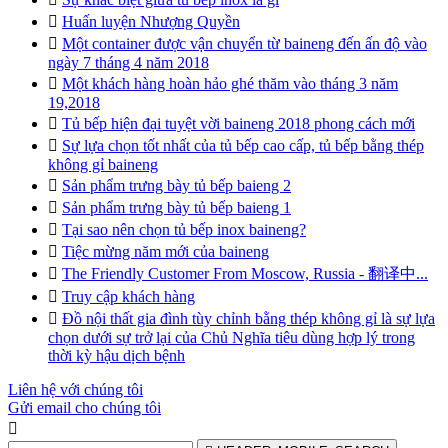

Huấn luyện Nhượng Quyền

Một container được vận chuyển từ baineng đến ấn độ vào
ngày 7 tháng 4 năm 2018

Một khách hàng hoàn hảo ghé thăm vào tháng 3 năm
19,2018

Tủ bếp hiện đại tuyệt vời baineng 2018 phong cách mới

Sự lựa chọn tốt nhất của tủ bếp cao cấp, tủ bếp bằng thép
không gỉ baineng

Sản phẩm trưng bày tủ bếp baieng 2

Sản phẩm trưng bày tủ bếp baieng 1

Tại sao nên chọn tủ bếp inox baineng?

Tiệc mừng năm mới của baineng

The Friendly Customer From Moscow, Russia - 翻译中...

Truy cập khách hàng

Đồ nội thất gia đình tùy chỉnh bằng thép không gỉ là sự lựa
chọn dưới sự trở lại của Chủ Nghĩa tiêu dùng hợp lý trong
thời kỳ hậu dịch bệnh
Liên hệ với chúng tôi
Gửi email cho chúng tôi
