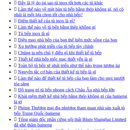

Đây là lý do tại sao tủ inox tốt hơn các tủ khác

Làm thế nào về mặt bàn tủ bếp bằng thép không gỉ, nó có
phải là một lựa chọn tốt cho nhà bếp?

Điểm thiết kế của tủ inox là gì?

Làm thế nào về tủ bếp bằng thép không gỉ

Tủ bếp inox là gì

Diện mạo nhà bếp của bạn thể hiện mức sống của bạn

Xu hướng phát triển của tủ bếp tùy chỉnh

Chúng ta nên chú ý điều gì khi thiết kế tủ bếp

Thiết kế nhà bếp mộc mạc thiết yếu là gì

Toàn bộ tủ bếp sẽ phát triển như thế nào trong tương lai

Nguyên tắc cơ bản của thiết kế tủ bếp là gì

Làm thế nào để thiết kế tủ bếp của bạn làm cho mọi người
tỏa sáng

Đồ trang trí tủ bếp phong cách Châu Âu nhà bếp lớn

Khái niệm thiết kế nhà bếp bằng thép không gỉ của baineng
là gì

Phòng Thương mại địa phương tham quan nhà sản xuất tủ
bếp Trung Quốc-baineng

Tổng giám đốc phần cứng nội thất Blum Shanghai Limited
đã ghé thăm baineng