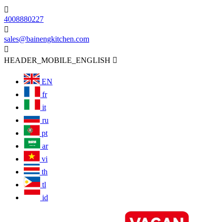

4008880227

sales@bainengkitchen.com

HEADER_MOBILE_ENGLISH

EN
fr
it
ru
pt
ar
vi
th
tl
id