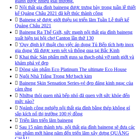
giành được nhiều giải thưởng.

Nội thất gia đình baineng được trưng bày trong tuần lễ thiết
kế Quảng Châu 2021 đã kết thúc thành công

Baineng sẽ được giới thiệu tại triển lãm Tuần Lễ thiết kế
Quảng Châu 2021

Baineng Ra Thế Giới, sức mạnh nội thất gia đình baineng
xuất hiện tại hội chợ Canton lần thứ 130

'Quy định kỹ thuật cho việc áp dụng Tủ Bếp tích hợp inox
gia dụng 'đã được xem xét và thông qua tại Bắc Kinh

Khai thác Sản phẩm mới guss sa thạch-phá vỡ ranh giới và
khám phá vẻ đẹp

Dòng sản phẩm Eco Platinum The ultimate Eco House

Ngôi Nhà Trắng Trong Mơ bạch kim

Baineng Skin Sensation Series-vẻ đẹp đáng kinh ngạc của
cảm ứng

Những thói quen nhà bếp nhỏ đã quen với sức khỏe đến
mức nào?

Ngành công nghiệp nội thất gia đình bằng thép không gỉ
sắp kích nổ thị trường 100 tỷ đồng

Triển lãm triển lãm baineng

Sau 15 năm thành tựu, nội thất gia đình baineng sẽ đưa các
sản phẩm mới hàng năm đến triển lãm xây dựng QUẢNG
CHÂU