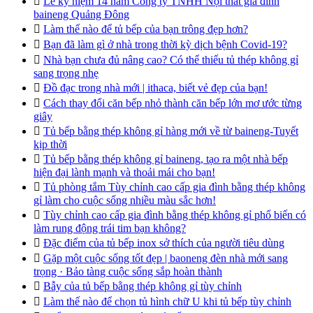

Lễ kỷ niệm 14 năm Công ty TNHH Nội thất gia đình
baineng Quảng Đông

Làm thế nào để tủ bếp của bạn trông đẹp hơn?

Bạn đã làm gì ở nhà trong thời kỳ dịch bệnh Covid-19?

Nhà bạn chưa đủ nâng cao? Có thể thiếu tủ thép không gỉ
sang trọng nhẹ

Đồ đạc trong nhà mới | ithaca, biết vẻ đẹp của bạn!

Cách thay đổi căn bếp nhỏ thành căn bếp lớn mơ ước từng
giây

Tủ bếp bằng thép không gỉ hàng mới về từ baineng-Tuyết
kịp thời

Tủ bếp bằng thép không gỉ baineng, tạo ra một nhà bếp
hiện đại lành mạnh và thoải mái cho bạn!

Tủ phòng tắm Tùy chỉnh cao cấp gia đình bằng thép không
gỉ làm cho cuộc sống nhiều màu sắc hơn!

Tùy chỉnh cao cấp gia đình bằng thép không gỉ phổ biến có
làm rung động trái tim bạn không?

Đặc điểm của tủ bếp inox sở thích của người tiêu dùng

Gặp một cuộc sống tốt đẹp | baoneng đèn nhà mới sang
trọng · Bảo tàng cuộc sống sắp hoàn thành

Bẫy của tủ bếp bằng thép không gỉ tùy chỉnh

Làm thế nào để chọn tủ hình chữ U khi tủ bếp tùy chỉnh