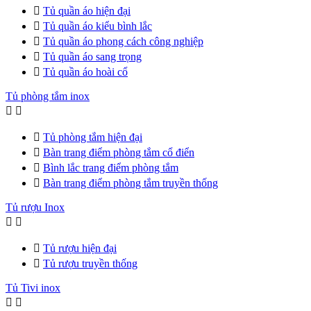

Tủ quần áo hiện đại

Tủ quần áo kiểu bình lắc

Tủ quần áo phong cách công nghiệp

Tủ quần áo sang trọng

Tủ quần áo hoài cổ
Tủ phòng tắm inox



Tủ phòng tắm hiện đại

Bàn trang điểm phòng tắm cổ điển

Bình lắc trang điểm phòng tắm

Bàn trang điểm phòng tắm truyền thống
Tủ rượu Inox



Tủ rượu hiện đại

Tủ rượu truyền thống
Tủ Tivi inox

