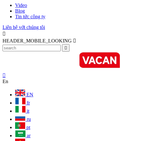
Video
Blog
Tin tức công ty
Liên hệ với chúng tôi

HEADER_MOBILE_LOOKING



En
EN
fr
it
ru
pt
ar