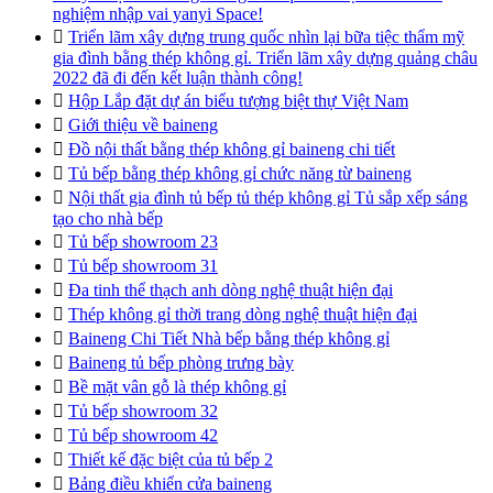
nghiệm nhập vai yanyi Space!

Triển lãm xây dựng trung quốc nhìn lại bữa tiệc thẩm mỹ
gia đình bằng thép không gỉ. Triển lãm xây dựng quảng châu
2022 đã đi đến kết luận thành công!

Hộp Lắp đặt dự án biểu tượng biệt thự Việt Nam

Giới thiệu về baineng

Đồ nội thất bằng thép không gỉ baineng chi tiết

Tủ bếp bằng thép không gỉ chức năng từ baineng

Nội thất gia đình tủ bếp tủ thép không gỉ Tủ sắp xếp sáng
tạo cho nhà bếp

Tủ bếp showroom 23

Tủ bếp showroom 31

Đa tinh thể thạch anh dòng nghệ thuật hiện đại

Thép không gỉ thời trang dòng nghệ thuật hiện đại

Baineng Chi Tiết Nhà bếp bằng thép không gỉ

Baineng tủ bếp phòng trưng bày

Bề mặt vân gỗ là thép không gỉ

Tủ bếp showroom 32

Tủ bếp showroom 42

Thiết kế đặc biệt của tủ bếp 2

Bảng điều khiển cửa baineng