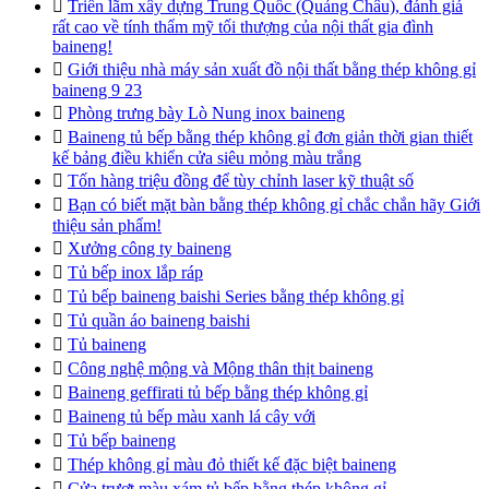

Triển lãm xây dựng Trung Quốc (Quảng Châu), đánh giá
rất cao về tính thẩm mỹ tối thượng của nội thất gia đình
baineng!

Giới thiệu nhà máy sản xuất đồ nội thất bằng thép không gỉ
baineng 9 23

Phòng trưng bày Lò Nung inox baineng

Baineng tủ bếp bằng thép không gỉ đơn giản thời gian thiết
kế bảng điều khiển cửa siêu mỏng màu trắng

Tốn hàng triệu đồng để tùy chỉnh laser kỹ thuật số

Bạn có biết mặt bàn bằng thép không gỉ chắc chắn hãy Giới
thiệu sản phẩm!

Xưởng công ty baineng

Tủ bếp inox lắp ráp

Tủ bếp baineng baishi Series bằng thép không gỉ

Tủ quần áo baineng baishi

Tủ baineng

Công nghệ mộng và Mộng thân thịt baineng

Baineng geffirati tủ bếp bằng thép không gỉ

Baineng tủ bếp màu xanh lá cây với

Tủ bếp baineng

Thép không gỉ màu đỏ thiết kế đặc biệt baineng

Cửa trượt màu xám tủ bếp bằng thép không gỉ