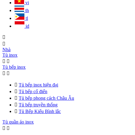
vi
th
tl
id


Nhà
Tủ inox


Tủ bếp inox



Tủ bếp inox hiện đại

Tủ bếp cổ điển

Tủ bếp phong cách Châu Âu

Tủ bếp truyền thống

Tủ Bếp Kiểu Bình lắc
Tủ quần áo inox

