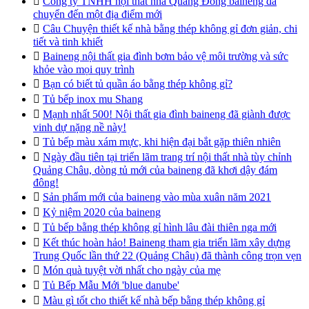

Công ty TNHH nội thất nhà Quảng Đông baineng đã
chuyển đến một địa điểm mới

Câu Chuyện thiết kế nhà bằng thép không gỉ đơn giản, chi
tiết và tinh khiết

Baineng nội thất gia đình bơm bảo vệ môi trường và sức
khỏe vào mọi quy trình

Bạn có biết tủ quần áo bằng thép không gỉ?

Tủ bếp inox mu Shang

Mạnh nhất 500! Nội thất gia đình baineng đã giành được
vinh dự nặng nề này!

Tủ bếp màu xám mực, khi hiện đại bắt gặp thiên nhiên

Ngày đầu tiên tại triển lãm trang trí nội thất nhà tùy chỉnh
Quảng Châu, dòng tủ mới của baineng đã khơi dậy đám
đông!

Sản phẩm mới của baineng vào mùa xuân năm 2021

Kỷ niệm 2020 của baineng

Tủ bếp bằng thép không gỉ hình lâu đài thiên nga mới

Kết thúc hoàn hảo! Baineng tham gia triển lãm xây dựng
Trung Quốc lần thứ 22 (Quảng Châu) đã thành công trọn vẹn

Món quà tuyệt vời nhất cho ngày của mẹ

Tủ Bếp Mẫu Mới 'blue danube'

Màu gì tốt cho thiết kế nhà bếp bằng thép không gỉ