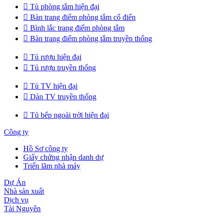

Tủ phòng tắm hiện đại

Bàn trang điểm phòng tắm cổ điển

Bình lắc trang điểm phòng tắm

Bàn trang điểm phòng tắm truyền thống

Tủ rượu hiện đại

Tủ rượu truyền thống

Tủ TV hiện đại

Dàn TV truyền thống

Tủ bếp ngoài trời hiện đại
Công ty
Hồ Sơ công ty
Giấy chứng nhận danh dự
Triển lãm nhà máy
Dự Án
Nhà sản xuất
Dịch vụ
Tài Nguyên