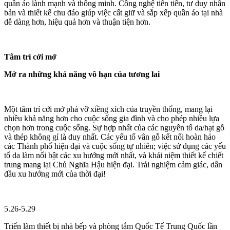
quần áo lành mạnh và thông minh. Công nghệ tiên tiến, tư duy nhân
bản và thiết kế chu đáo giúp việc cất giữ và sắp xếp quần áo tại nhà
dễ dàng hơn, hiệu quả hơn và thuận tiện hơn.
Tâm trí cởi mở
Mở ra những khả năng vô hạn của tương lai
Một tâm trí cởi mở phá vỡ xiềng xích của truyền thống, mang lại
nhiều khả năng hơn cho cuộc sống gia đình và cho phép nhiều lựa
chọn hơn trong cuộc sống. Sự hợp nhất của các nguyên tố da/hạt gỗ
và thép không gỉ là duy nhất. Các yếu tố vân gỗ kết nối hoàn hảo
các Thành phố hiện đại và cuộc sống tự nhiên; việc sử dụng các yếu
tố da làm nổi bật các xu hướng mới nhất, và khái niệm thiết kế chiết
trung mang lại Chủ Nghĩa Hậu hiện đại. Trải nghiệm cảm giác, dẫn
đầu xu hướng mới của thời đại!
5.26-5.29
Triển lãm thiết bị nhà bếp và phòng tắm Quốc Tế Trung Quốc lần