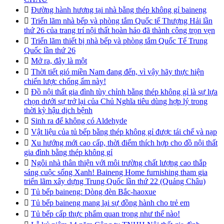

Đường hành hương tại nhà bằng thép không gỉ baineng

Triển lãm nhà bếp và phòng tắm Quốc tế Thượng Hải lần
thứ 26 của trang trí nội thất hoàn hảo đã thành công trọn vẹn

Triển lãm thiết bị nhà bếp và phòng tắm Quốc Tế Trung
Quốc lần thứ 26

Mở ra, đây là một

Thời tiết gió miền Nam đang đến, vì vậy hãy thực hiện
chiến lược chống ẩm này!

Đồ nội thất gia đình tùy chỉnh bằng thép không gỉ là sự lựa
chọn dưới sự trở lại của Chủ Nghĩa tiêu dùng hợp lý trong
thời kỳ hậu dịch bệnh

Sinh ra để không có Aldehyde

Vật liệu của tủ bếp bằng thép không gỉ được tái chế và nạp

Xu hướng mới cao cấp, thời điểm thích hợp cho đồ nội thất
gia đình bằng thép không gỉ

Ngôi nhà thân thiện với môi trường chất lượng cao thắp
sáng cuộc sống Xanh! Baineng Home furnishing tham gia
triển lãm xây dựng Trung Quốc lần thứ 22 (Quảng Châu)

Tủ bếp baineng: Dòng đèn Bắc-haoxue

Tủ bếp baineng mang lại sự đồng hành cho trẻ em

Tủ bếp cấp thực phẩm quan trọng như thế nào!