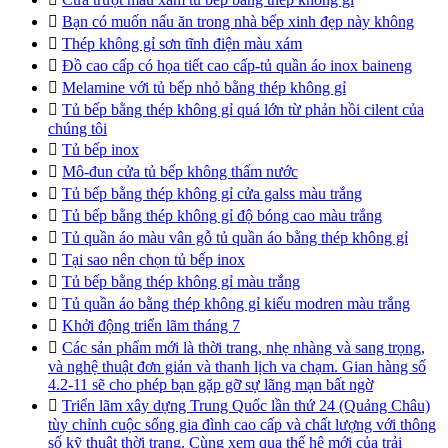

Bạn có muốn nấu ăn trong nhà bếp xinh đẹp này không

Thép không gỉ sơn tĩnh điện màu xám

Đồ cao cấp có họa tiết cao cấp-tủ quần áo inox baineng

Melamine với tủ bếp nhỏ bằng thép không gỉ

Tủ bếp bằng thép không gỉ quá lớn từ phản hồi cilent của
chúng tôi

Tủ bếp inox

Mô-đun cửa tủ bếp không thấm nước

Tủ bếp bằng thép không gỉ cửa galss màu trắng

Tủ bếp bằng thép không gỉ độ bóng cao màu trắng

Tủ quần áo màu vân gỗ tủ quần áo bằng thép không gỉ

Tại sao nên chọn tủ bếp inox

Tủ bếp bằng thép không gỉ màu trắng

Tủ quần áo bằng thép không gỉ kiểu modren màu trắng

Khởi động triển lãm tháng 7

Các sản phẩm mới là thời trang, nhẹ nhàng và sang trọng,
và nghệ thuật đơn giản và thanh lịch va chạm. Gian hàng số
4.2-11 sẽ cho phép bạn gặp gỡ sự lãng mạn bất ngờ

Triển lãm xây dựng Trung Quốc lần thứ 24 (Quảng Châu)
tùy chỉnh cuộc sống gia đình cao cấp và chất lượng với thông
số kỹ thuật thời trang. Cùng xem qua thế hệ mới của trải