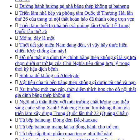

Đường hành hương tại nhà bằng thép không gỉ baineng

Triển lãm nhà bếp và phòng tắm Quốc tế Thượng Hải lần
thứ 26 của trang trí nội thất hoàn hảo đã thành công trọn vẹn

Triển lãm thiết bị nhà bếp và phòng tắm Quốc Tế Trung
Quốc lần thứ 26

Mở ra, đây là một

Thời tiết gió miền Nam đang đến, vì vậy hãy thực hiện
chiến lược chống ẩm này!

Đồ nội thất gia đình tùy chỉnh bằng thép không gỉ là sự lựa
chọn dưới sự trở lại của Chủ Nghĩa tiêu dùng hợp lý trong
thời kỳ hậu dịch bệnh

Sinh ra để không có Aldehyde

Vật liệu của tủ bếp bằng thép không gỉ được tái chế và nạp

Xu hướng mới cao cấp, thời điểm thích hợp cho đồ nội thất
gia đình bằng thép không gỉ

Ngôi nhà thân thiện với môi trường chất lượng cao thắp
sáng cuộc sống Xanh! Baineng Home furnishing tham gia
triển lãm xây dựng Trung Quốc lần thứ 22 (Quảng Châu)

Tủ bếp baineng: Dòng đèn Bắc-haoxue

Tủ bếp baineng mang lại sự đồng hành cho trẻ em

Tủ bếp cấp thực phẩm quan trọng như thế nào!