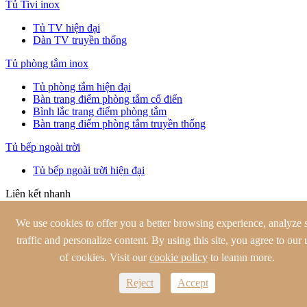
Tủ Tivi inox
Tủ TV hiện đại
Dàn TV truyền thống
Tủ phòng tắm inox
Tủ phòng tắm hiện đại
Bàn trang điểm phòng tắm cổ điển
Bình lắc trang điểm phòng tắm
Bàn trang điểm phòng tắm truyền thống
Tủ bếp ngoài trời
Tủ bếp ngoài trời hiện đại
Liên kết nhanh
Công ty
We use cookies to offer you a better browsing experience, analyze s
Dự Án
traffic and personalize content. By using this site, you agree to our 
Nhà sản xuất
Dịch vụ
of cookies. Visit our
cookie policy
to leamn more.
Video
Blog
Reject
Accept