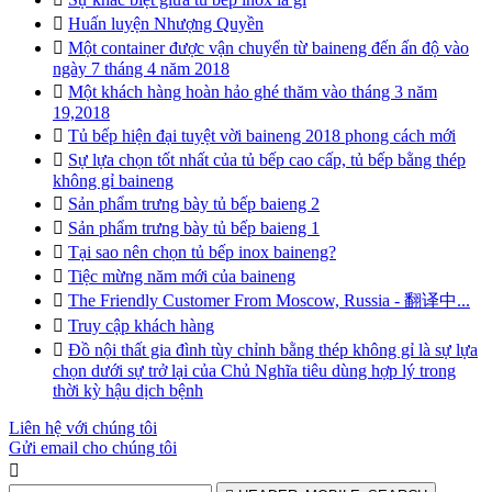

Huấn luyện Nhượng Quyền

Một container được vận chuyển từ baineng đến ấn độ vào
ngày 7 tháng 4 năm 2018

Một khách hàng hoàn hảo ghé thăm vào tháng 3 năm
19,2018

Tủ bếp hiện đại tuyệt vời baineng 2018 phong cách mới

Sự lựa chọn tốt nhất của tủ bếp cao cấp, tủ bếp bằng thép
không gỉ baineng

Sản phẩm trưng bày tủ bếp baieng 2

Sản phẩm trưng bày tủ bếp baieng 1

Tại sao nên chọn tủ bếp inox baineng?

Tiệc mừng năm mới của baineng

The Friendly Customer From Moscow, Russia - 翻译中...

Truy cập khách hàng

Đồ nội thất gia đình tùy chỉnh bằng thép không gỉ là sự lựa
chọn dưới sự trở lại của Chủ Nghĩa tiêu dùng hợp lý trong
thời kỳ hậu dịch bệnh
Liên hệ với chúng tôi
Gửi email cho chúng tôi
