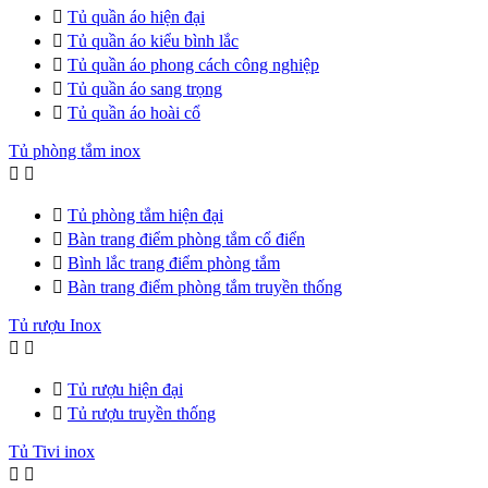

Tủ quần áo hiện đại

Tủ quần áo kiểu bình lắc

Tủ quần áo phong cách công nghiệp

Tủ quần áo sang trọng

Tủ quần áo hoài cổ
Tủ phòng tắm inox



Tủ phòng tắm hiện đại

Bàn trang điểm phòng tắm cổ điển

Bình lắc trang điểm phòng tắm

Bàn trang điểm phòng tắm truyền thống
Tủ rượu Inox



Tủ rượu hiện đại

Tủ rượu truyền thống
Tủ Tivi inox

