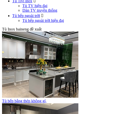
Tủ Tivi inox

Tủ TV hiện đại
Dàn TV truyền thống
Tủ bếp ngoài trời

Tủ bếp ngoài trời hiện đại
Tủ Inox baineng đề xuất
Tủ bếp bằng thép không gỉ,