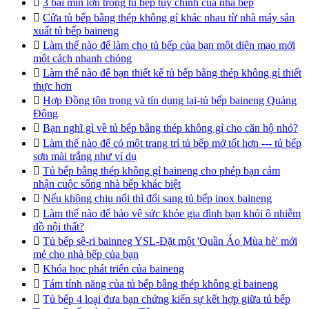

3 bãi mìn lớn trong tủ bếp tùy chỉnh của nhà bếp

Cửa tủ bếp bằng thép không gỉ khác nhau từ nhà máy sản
xuất tủ bếp baineng

Làm thế nào để làm cho tủ bếp của bạn một diện mạo mới
một cách nhanh chóng

Làm thế nào để bạn thiết kế tủ bếp bằng thép không gỉ thiết
thực hơn

Hợp Đồng tôn trọng và tín dụng lại-tủ bếp baineng Quảng
Đông

Bạn nghĩ gì về tủ bếp bằng thép không gỉ cho căn hộ nhỏ?

Làm thế nào để có một trang trí tủ bếp mở tốt hơn --- tủ bếp
sơn mài trắng như ví dụ

Tủ bếp bằng thép không gỉ baineng cho phép bạn cảm
nhận cuộc sống nhà bếp khác biệt

Nếu không chịu nổi thì đổi sang tủ bếp inox baineng

Làm thế nào để bảo vệ sức khỏe gia đình bạn khỏi ô nhiễm
đồ nội thất?

Tủ bếp sê-ri bainneg YSL-Đặt một 'Quần Áo Mùa hè' mới
mẻ cho nhà bếp của bạn

Khóa học phát triển của baineng

Tám tính năng của tủ bếp bằng thép không gỉ baineng

Tủ bếp 4 loại đưa bạn chứng kiến sự kết hợp giữa tủ bếp