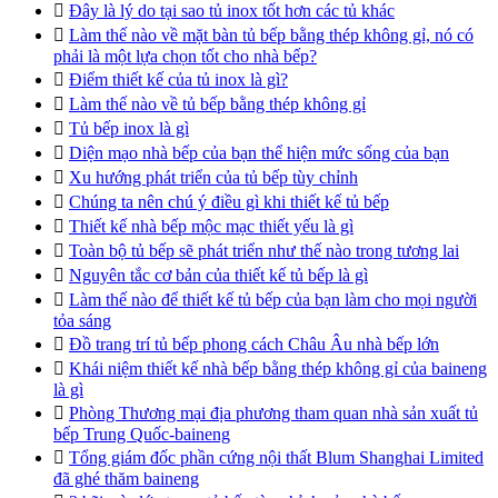

Đây là lý do tại sao tủ inox tốt hơn các tủ khác

Làm thế nào về mặt bàn tủ bếp bằng thép không gỉ, nó có
phải là một lựa chọn tốt cho nhà bếp?

Điểm thiết kế của tủ inox là gì?

Làm thế nào về tủ bếp bằng thép không gỉ

Tủ bếp inox là gì

Diện mạo nhà bếp của bạn thể hiện mức sống của bạn

Xu hướng phát triển của tủ bếp tùy chỉnh

Chúng ta nên chú ý điều gì khi thiết kế tủ bếp

Thiết kế nhà bếp mộc mạc thiết yếu là gì

Toàn bộ tủ bếp sẽ phát triển như thế nào trong tương lai

Nguyên tắc cơ bản của thiết kế tủ bếp là gì

Làm thế nào để thiết kế tủ bếp của bạn làm cho mọi người
tỏa sáng

Đồ trang trí tủ bếp phong cách Châu Âu nhà bếp lớn

Khái niệm thiết kế nhà bếp bằng thép không gỉ của baineng
là gì

Phòng Thương mại địa phương tham quan nhà sản xuất tủ
bếp Trung Quốc-baineng

Tổng giám đốc phần cứng nội thất Blum Shanghai Limited
đã ghé thăm baineng