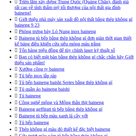

Triển lãm xây dựng Trung Quốc (Quảng Châu), đánh giá
rất cao về tính thẩm mỹ tối thượng của nội thất gia đình
baineng!

Giới thiệu nhà máy sản xuất đồ nội thất bằng thép không gỉ
baineng 9 23

Phòng trưng bày Lò Nung inox baineng

Baineng tủ bếp bằng thép không gỉ đơn giản thời gian thiết
kế bảng điều khiển cửa siêu mỏng màu trắng

Tốn hàng triệu đồng để tùy chỉnh laser kỹ thuật số

Bạn có biết mặt bàn bằng thép không gỉ chắc chắn hãy Giới
thiệu sản phẩm!

Xưởng công ty baineng

Tủ bếp inox lắp ráp

Tủ bếp baineng baishi Series bằng thép không gỉ

Tủ quần áo baineng baishi

Tủ baineng

Công nghệ mộng và Mộng thân thịt baineng

Baineng geffirati tủ bếp bằng thép không gỉ

Baineng tủ bếp màu xanh lá cây với

Tủ bếp baineng

Thép không gỉ màu đỏ thiết kế đặc biệt baineng

Cửa trượt màu xám tủ bếp bằng thép không gỉ