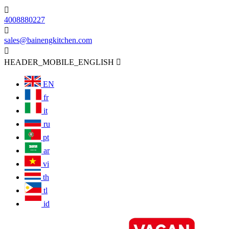

4008880227

sales@bainengkitchen.com

HEADER_MOBILE_ENGLISH

EN
fr
it
ru
pt
ar
vi
th
tl
id