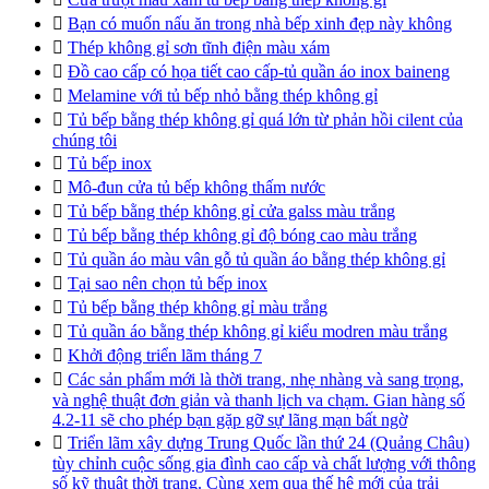

Bạn có muốn nấu ăn trong nhà bếp xinh đẹp này không

Thép không gỉ sơn tĩnh điện màu xám

Đồ cao cấp có họa tiết cao cấp-tủ quần áo inox baineng

Melamine với tủ bếp nhỏ bằng thép không gỉ

Tủ bếp bằng thép không gỉ quá lớn từ phản hồi cilent của
chúng tôi

Tủ bếp inox

Mô-đun cửa tủ bếp không thấm nước

Tủ bếp bằng thép không gỉ cửa galss màu trắng

Tủ bếp bằng thép không gỉ độ bóng cao màu trắng

Tủ quần áo màu vân gỗ tủ quần áo bằng thép không gỉ

Tại sao nên chọn tủ bếp inox

Tủ bếp bằng thép không gỉ màu trắng

Tủ quần áo bằng thép không gỉ kiểu modren màu trắng

Khởi động triển lãm tháng 7

Các sản phẩm mới là thời trang, nhẹ nhàng và sang trọng,
và nghệ thuật đơn giản và thanh lịch va chạm. Gian hàng số
4.2-11 sẽ cho phép bạn gặp gỡ sự lãng mạn bất ngờ

Triển lãm xây dựng Trung Quốc lần thứ 24 (Quảng Châu)
tùy chỉnh cuộc sống gia đình cao cấp và chất lượng với thông
số kỹ thuật thời trang. Cùng xem qua thế hệ mới của trải