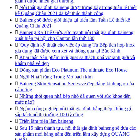
giành được nhiều giải thưởng.

Nội thất gia đình baineng được trưng bày trong tuần lễ thiết
kế Quảng Châu 2021 đã kết thúc thành công

Baineng sẽ được giới thiệu tại triển lãm Tuần Lễ thiết kế
Quảng Châu 2021

Baineng Ra Thế Giới, sức mạnh nội thất gia đình baineng
xuất hiện tại hội chợ Canton lần thứ 130

'Quy định kỹ thuật cho việc áp dụng Tủ Bếp tích hợp inox
gia dụng 'đã được xem xét và thông qua tại Bắc Kinh

Khai thác Sản phẩm mới guss sa thạch-phá vỡ ranh giới và
khám phá vẻ đẹp

Dòng sản phẩm Eco Platinum The ultimate Eco House

Ngôi Nhà Trắng Trong Mơ bạch kim

Baineng Skin Sensation Series-vẻ đẹp đáng kinh ngạc của
cảm ứng

Những thói quen nhà bếp nhỏ đã quen với sức khỏe đến
mức nào?

Ngành công nghiệp nội thất gia đình bằng thép không gỉ
sắp kích nổ thị trường 100 tỷ đồng

Triển lãm triển lãm baineng

Sau 15 năm thành tựu, nội thất gia đình baineng sẽ đưa các
sản phẩm mới hàng năm đến triển lãm xây dựng QUẢNG
CHÂU