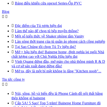

Bảng điều khiển cửa opexel Series-Ốp PVC
Blog



Đặc điểm của Tủ rượu hiện đại

Làm thế nào để chọn tủ bếp truyền thống?

Một số kiến thức về Shaker phòng tắm Vanity

Làn sóng thời trang của tủ quần áo phong cách công nghiệp

Tại Sao Chúng tôi chọn Tủ Tv hiện đại?

Mở × hậu hiện đại! Baineng home, định nghĩa lại ngôi Nhà
chất lượng cao với Chủ Nghĩa Hậu hiện đại

Vinh Quang đứng đầu, mở màn cho nhà thông minh R & D
và cơ sở sản xuất đang đứng đầu!

Mở ra, đây là một bí mật không lo lắng "Kitchen noob"...
Tin tức công ty



Núi, sông, hồ và biển đều là Phong Cảnh-đồ nội thất bằng
thép không gỉ baineng

Cấp 5A! 5 Sao! Top 5 trăm! Baineng Home Furniture đã