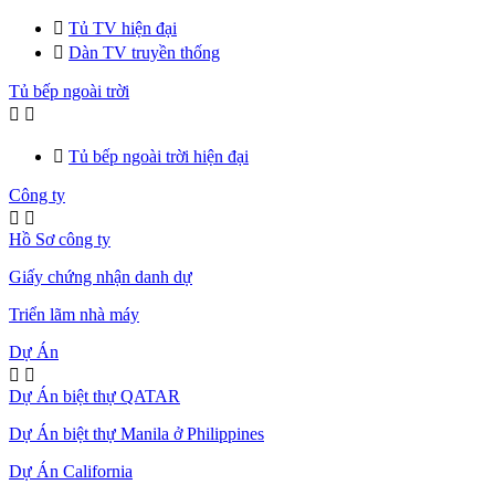

Tủ TV hiện đại

Dàn TV truyền thống
Tủ bếp ngoài trời



Tủ bếp ngoài trời hiện đại
Công ty


Hồ Sơ công ty
Giấy chứng nhận danh dự
Triển lãm nhà máy
Dự Án


Dự Án biệt thự QATAR
Dự Án biệt thự Manila ở Philippines
Dự Án California