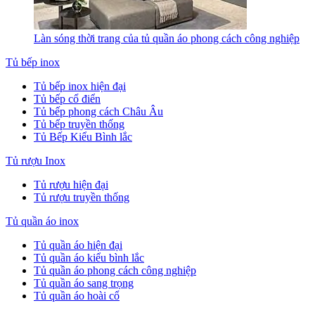
Làn sóng thời trang của tủ quần áo phong cách công nghiệp
Tủ bếp inox
Tủ bếp inox hiện đại
Tủ bếp cổ điển
Tủ bếp phong cách Châu Âu
Tủ bếp truyền thống
Tủ Bếp Kiểu Bình lắc
Tủ rượu Inox
Tủ rượu hiện đại
Tủ rượu truyền thống
Tủ quần áo inox
Tủ quần áo hiện đại
Tủ quần áo kiểu bình lắc
Tủ quần áo phong cách công nghiệp
Tủ quần áo sang trọng
Tủ quần áo hoài cổ