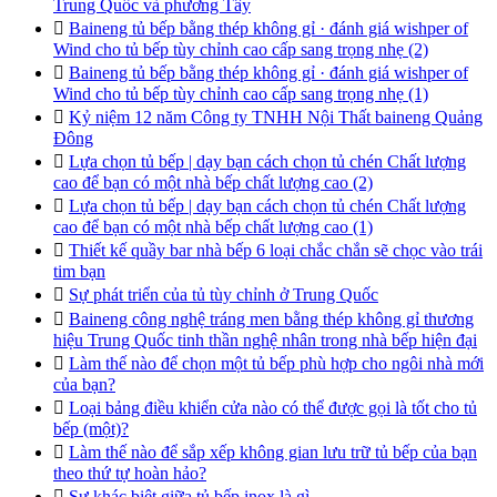
Trung Quốc và phương Tây

Baineng tủ bếp bằng thép không gỉ · đánh giá wishper of
Wind cho tủ bếp tùy chỉnh cao cấp sang trọng nhẹ (2)

Baineng tủ bếp bằng thép không gỉ · đánh giá wishper of
Wind cho tủ bếp tùy chỉnh cao cấp sang trọng nhẹ (1)

Kỷ niệm 12 năm Công ty TNHH Nội Thất baineng Quảng
Đông

Lựa chọn tủ bếp | dạy bạn cách chọn tủ chén Chất lượng
cao để bạn có một nhà bếp chất lượng cao (2)

Lựa chọn tủ bếp | dạy bạn cách chọn tủ chén Chất lượng
cao để bạn có một nhà bếp chất lượng cao (1)

Thiết kế quầy bar nhà bếp 6 loại chắc chắn sẽ chọc vào trái
tim bạn

Sự phát triển của tủ tùy chỉnh ở Trung Quốc

Baineng công nghệ tráng men bằng thép không gỉ thương
hiệu Trung Quốc tinh thần nghệ nhân trong nhà bếp hiện đại

Làm thế nào để chọn một tủ bếp phù hợp cho ngôi nhà mới
của bạn?

Loại bảng điều khiển cửa nào có thể được gọi là tốt cho tủ
bếp (một)?

Làm thế nào để sắp xếp không gian lưu trữ tủ bếp của bạn
theo thứ tự hoàn hảo?

Sự khác biệt giữa tủ bếp inox là gì