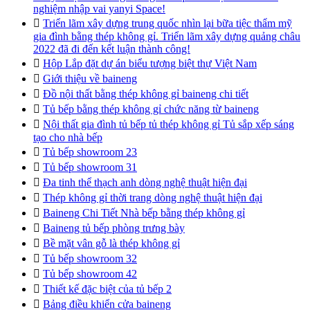
nghiệm nhập vai yanyi Space!

Triển lãm xây dựng trung quốc nhìn lại bữa tiệc thẩm mỹ
gia đình bằng thép không gỉ. Triển lãm xây dựng quảng châu
2022 đã đi đến kết luận thành công!

Hộp Lắp đặt dự án biểu tượng biệt thự Việt Nam

Giới thiệu về baineng

Đồ nội thất bằng thép không gỉ baineng chi tiết

Tủ bếp bằng thép không gỉ chức năng từ baineng

Nội thất gia đình tủ bếp tủ thép không gỉ Tủ sắp xếp sáng
tạo cho nhà bếp

Tủ bếp showroom 23

Tủ bếp showroom 31

Đa tinh thể thạch anh dòng nghệ thuật hiện đại

Thép không gỉ thời trang dòng nghệ thuật hiện đại

Baineng Chi Tiết Nhà bếp bằng thép không gỉ

Baineng tủ bếp phòng trưng bày

Bề mặt vân gỗ là thép không gỉ

Tủ bếp showroom 32

Tủ bếp showroom 42

Thiết kế đặc biệt của tủ bếp 2

Bảng điều khiển cửa baineng