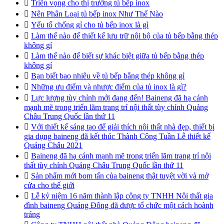

Triển vọng cho thị trường tủ bếp inox

Nên Phân Loại tủ bếp inox Như Thế Nào

Yếu tố chống gỉ cho tủ bếp inox là gì

Làm thế nào để thiết kế lưu trữ nội bộ của tủ bếp bằng thép
không gỉ

Làm thế nào để biết sự khác biệt giữa tủ bếp bằng thép
không gỉ

Bạn biết bao nhiêu về tủ bếp bằng thép không gỉ

Những ưu điểm và nhược điểm của tủ inox là gì?

Lực lượng tùy chỉnh mới đang đến! Baineng đã hạ cánh
mạnh mẽ trong triển lãm trang trí nội thất tùy chỉnh Quảng
Châu Trung Quốc lần thứ 11

Với thiết kế sáng tạo để giải thích nội thất nhà đẹp, thiết bị
gia dụng baineng đã kết thúc Thành Công Tuần Lễ thiết kế
Quảng Châu 2021

Baineng đã hạ cánh mạnh mẽ trong triển lãm trang trí nội
thất tùy chỉnh Quảng Châu Trung Quốc lần thứ 11

Sản phẩm mới bom tấn của baineng thật tuyệt vời và mở
cửa cho thế giới

Lễ kỷ niệm 16 năm thành lập công ty TNHH Nội thất gia
đình baineng Quảng Đông đã được tổ chức một cách hoành
tráng