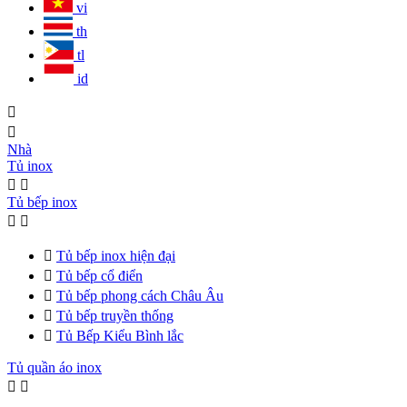
vi
th
tl
id


Nhà
Tủ inox


Tủ bếp inox



Tủ bếp inox hiện đại

Tủ bếp cổ điển

Tủ bếp phong cách Châu Âu

Tủ bếp truyền thống

Tủ Bếp Kiểu Bình lắc
Tủ quần áo inox

