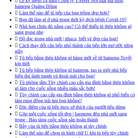

Lễ kỷ niệm 14 năm Công ty TNHH Nội thất gia đình
baineng Quảng Đông

Làm thế nào để tủ bếp của bạn trông đẹp hơn?

Bạn đã làm gì ở nhà trong thời kỳ dịch bệnh Covid-19?

Nhà bạn chưa đủ nâng cao? Có thể thiếu tủ thép không gỉ
sang trọng nhẹ

Đồ đạc trong nhà mới | ithaca, biết vẻ đẹp của bạn!

Cách thay đổi căn bếp nhỏ thành căn bếp lớn mơ ước từng
giây

Tủ bếp bằng thép không gỉ hàng mới về từ baineng-Tuyết
kịp thời

Tủ bếp bằng thép không gỉ baineng, tạo ra một nhà bếp
hiện đại lành mạnh và thoải mái cho bạn!

Tủ phòng tắm Tùy chỉnh cao cấp gia đình bằng thép không
gỉ làm cho cuộc sống nhiều màu sắc hơn!

Tùy chỉnh cao cấp gia đình bằng thép không gỉ phổ biến có
làm rung động trái tim bạn không?

Đặc điểm của tủ bếp inox sở thích của người tiêu dùng

Gặp một cuộc sống tốt đẹp | baoneng đèn nhà mới sang
trọng · Bảo tàng cuộc sống sắp hoàn thành

Bẫy của tủ bếp bằng thép không gỉ tùy chỉnh

Làm thế nào để chọn tủ hình chữ U khi tủ bếp tùy chỉnh