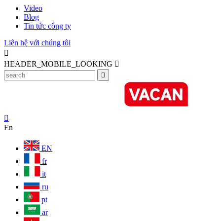
Video
Blog
Tin tức công ty
Liên hệ với chúng tôi

HEADER_MOBILE_LOOKING



En
EN
fr
it
ru
pt
ar