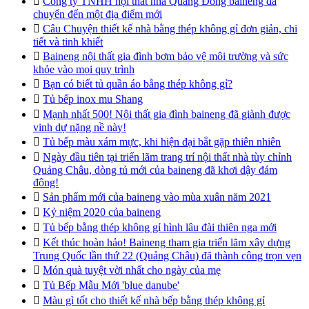

Công ty TNHH nội thất nhà Quảng Đông baineng đã
chuyển đến một địa điểm mới

Câu Chuyện thiết kế nhà bằng thép không gỉ đơn giản, chi
tiết và tinh khiết

Baineng nội thất gia đình bơm bảo vệ môi trường và sức
khỏe vào mọi quy trình

Bạn có biết tủ quần áo bằng thép không gỉ?

Tủ bếp inox mu Shang

Mạnh nhất 500! Nội thất gia đình baineng đã giành được
vinh dự nặng nề này!

Tủ bếp màu xám mực, khi hiện đại bắt gặp thiên nhiên

Ngày đầu tiên tại triển lãm trang trí nội thất nhà tùy chỉnh
Quảng Châu, dòng tủ mới của baineng đã khơi dậy đám
đông!

Sản phẩm mới của baineng vào mùa xuân năm 2021

Kỷ niệm 2020 của baineng

Tủ bếp bằng thép không gỉ hình lâu đài thiên nga mới

Kết thúc hoàn hảo! Baineng tham gia triển lãm xây dựng
Trung Quốc lần thứ 22 (Quảng Châu) đã thành công trọn vẹn

Món quà tuyệt vời nhất cho ngày của mẹ

Tủ Bếp Mẫu Mới 'blue danube'

Màu gì tốt cho thiết kế nhà bếp bằng thép không gỉ