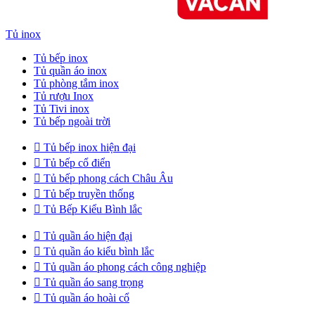
Tủ inox
Tủ bếp inox
Tủ quần áo inox
Tủ phòng tắm inox
Tủ rượu Inox
Tủ Tivi inox
Tủ bếp ngoài trời

Tủ bếp inox hiện đại

Tủ bếp cổ điển

Tủ bếp phong cách Châu Âu

Tủ bếp truyền thống

Tủ Bếp Kiểu Bình lắc

Tủ quần áo hiện đại

Tủ quần áo kiểu bình lắc

Tủ quần áo phong cách công nghiệp

Tủ quần áo sang trọng

Tủ quần áo hoài cổ