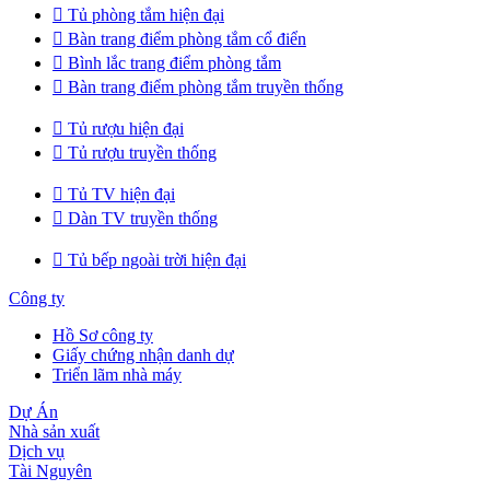

Tủ phòng tắm hiện đại

Bàn trang điểm phòng tắm cổ điển

Bình lắc trang điểm phòng tắm

Bàn trang điểm phòng tắm truyền thống

Tủ rượu hiện đại

Tủ rượu truyền thống

Tủ TV hiện đại

Dàn TV truyền thống

Tủ bếp ngoài trời hiện đại
Công ty
Hồ Sơ công ty
Giấy chứng nhận danh dự
Triển lãm nhà máy
Dự Án
Nhà sản xuất
Dịch vụ
Tài Nguyên