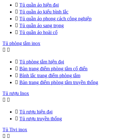

Tủ quần áo hiện đại

Tủ quần áo kiểu bình lắc

Tủ quần áo phong cách công nghiệp

Tủ quần áo sang trọng

Tủ quần áo hoài cổ
Tủ phòng tắm inox



Tủ phòng tắm hiện đại

Bàn trang điểm phòng tắm cổ điển

Bình lắc trang điểm phòng tắm

Bàn trang điểm phòng tắm truyền thống
Tủ rượu Inox



Tủ rượu hiện đại

Tủ rượu truyền thống
Tủ Tivi inox

