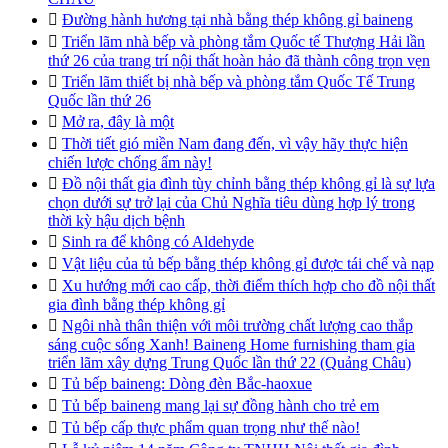

Đường hành hương tại nhà bằng thép không gỉ baineng

Triển lãm nhà bếp và phòng tắm Quốc tế Thượng Hải lần
thứ 26 của trang trí nội thất hoàn hảo đã thành công trọn vẹn

Triển lãm thiết bị nhà bếp và phòng tắm Quốc Tế Trung
Quốc lần thứ 26

Mở ra, đây là một

Thời tiết gió miền Nam đang đến, vì vậy hãy thực hiện
chiến lược chống ẩm này!

Đồ nội thất gia đình tùy chỉnh bằng thép không gỉ là sự lựa
chọn dưới sự trở lại của Chủ Nghĩa tiêu dùng hợp lý trong
thời kỳ hậu dịch bệnh

Sinh ra để không có Aldehyde

Vật liệu của tủ bếp bằng thép không gỉ được tái chế và nạp

Xu hướng mới cao cấp, thời điểm thích hợp cho đồ nội thất
gia đình bằng thép không gỉ

Ngôi nhà thân thiện với môi trường chất lượng cao thắp
sáng cuộc sống Xanh! Baineng Home furnishing tham gia
triển lãm xây dựng Trung Quốc lần thứ 22 (Quảng Châu)

Tủ bếp baineng: Dòng đèn Bắc-haoxue

Tủ bếp baineng mang lại sự đồng hành cho trẻ em

Tủ bếp cấp thực phẩm quan trọng như thế nào!