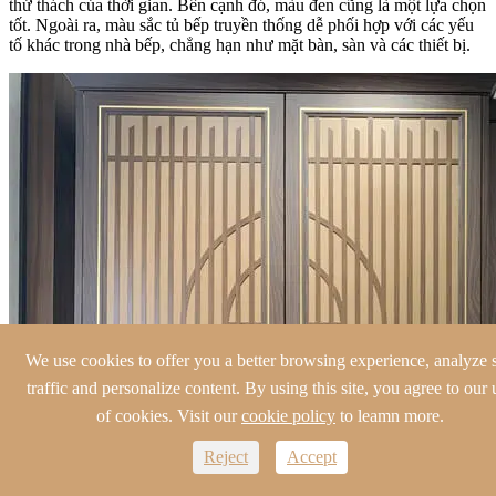
thử thách của thời gian. Bên cạnh đó, màu đen cũng là một lựa chọn
tốt. Ngoài ra, màu sắc tủ bếp truyền thống dễ phối hợp với các yếu
tố khác trong nhà bếp, chẳng hạn như mặt bàn, sàn và các thiết bị.
We use cookies to offer you a better browsing experience, analyze s
traffic and personalize content. By using this site, you agree to our 
of cookies. Visit our
cookie policy
to leamn more.
Reject
Accept