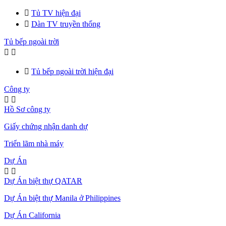

Tủ TV hiện đại

Dàn TV truyền thống
Tủ bếp ngoài trời



Tủ bếp ngoài trời hiện đại
Công ty


Hồ Sơ công ty
Giấy chứng nhận danh dự
Triển lãm nhà máy
Dự Án


Dự Án biệt thự QATAR
Dự Án biệt thự Manila ở Philippines
Dự Án California