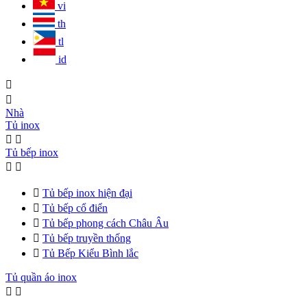
vi
th
tl
id


Nhà
Tủ inox


Tủ bếp inox



Tủ bếp inox hiện đại

Tủ bếp cổ điển

Tủ bếp phong cách Châu Âu

Tủ bếp truyền thống

Tủ Bếp Kiểu Bình lắc
Tủ quần áo inox

