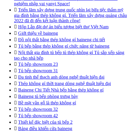
nghiệm nhập vai yanyi Space!

Triển lãm xây dựng trung quốc nhìn lại bữa tiệc thẩm mỹ
gia đình bằng thép không gỉ. Triển lãm xây dựng quảng châu
2022 đã đi đến kết luận thành công!

Hộp Lắp đặt dự án biểu tượng biệt thự Việt Nam

Giới thiệu về baineng

Đồ nội thất bằng thép không gỉ baineng chi tiết

Tủ bếp bằng thép không gỉ chức năng từ baineng

Nội thất gia đình tủ bếp tủ thép không gỉ Tủ sắp xếp sáng
tạo cho nhà bếp

Tủ bếp showroom 23

Tủ bếp showroom 31

Đa tinh thể thạch anh dòng nghệ thuật hiện đại

Thép không gỉ thời trang dòng nghệ thuật hiện đại

Baineng Chi Tiết Nhà bếp bằng thép không gỉ

Baineng tủ bếp phòng trưng bày

Bề mặt vân gỗ là thép không gỉ

Tủ bếp showroom 32

Tủ bếp showroom 42

Thiết kế đặc biệt của tủ bếp 2

Bảng điều khiển cửa baineng