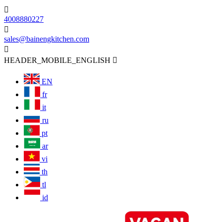

4008880227

sales@bainengkitchen.com

HEADER_MOBILE_ENGLISH

EN
fr
it
ru
pt
ar
vi
th
tl
id