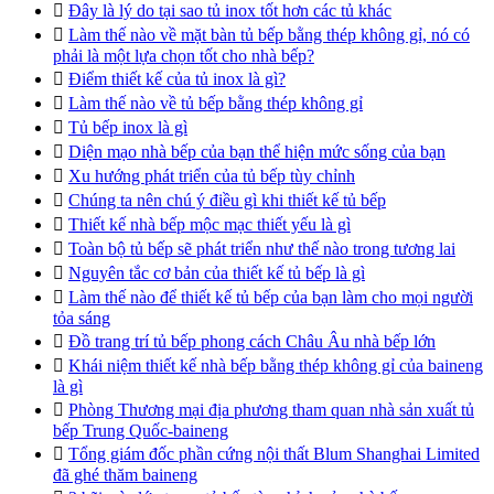

Đây là lý do tại sao tủ inox tốt hơn các tủ khác

Làm thế nào về mặt bàn tủ bếp bằng thép không gỉ, nó có
phải là một lựa chọn tốt cho nhà bếp?

Điểm thiết kế của tủ inox là gì?

Làm thế nào về tủ bếp bằng thép không gỉ

Tủ bếp inox là gì

Diện mạo nhà bếp của bạn thể hiện mức sống của bạn

Xu hướng phát triển của tủ bếp tùy chỉnh

Chúng ta nên chú ý điều gì khi thiết kế tủ bếp

Thiết kế nhà bếp mộc mạc thiết yếu là gì

Toàn bộ tủ bếp sẽ phát triển như thế nào trong tương lai

Nguyên tắc cơ bản của thiết kế tủ bếp là gì

Làm thế nào để thiết kế tủ bếp của bạn làm cho mọi người
tỏa sáng

Đồ trang trí tủ bếp phong cách Châu Âu nhà bếp lớn

Khái niệm thiết kế nhà bếp bằng thép không gỉ của baineng
là gì

Phòng Thương mại địa phương tham quan nhà sản xuất tủ
bếp Trung Quốc-baineng

Tổng giám đốc phần cứng nội thất Blum Shanghai Limited
đã ghé thăm baineng