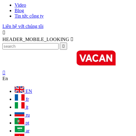
Video
Blog
Tin tức công ty
Liên hệ với chúng tôi

HEADER_MOBILE_LOOKING



En
EN
fr
it
ru
pt
ar