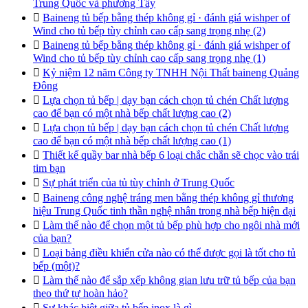
Trung Quốc và phương Tây

Baineng tủ bếp bằng thép không gỉ · đánh giá wishper of
Wind cho tủ bếp tùy chỉnh cao cấp sang trọng nhẹ (2)

Baineng tủ bếp bằng thép không gỉ · đánh giá wishper of
Wind cho tủ bếp tùy chỉnh cao cấp sang trọng nhẹ (1)

Kỷ niệm 12 năm Công ty TNHH Nội Thất baineng Quảng
Đông

Lựa chọn tủ bếp | dạy bạn cách chọn tủ chén Chất lượng
cao để bạn có một nhà bếp chất lượng cao (2)

Lựa chọn tủ bếp | dạy bạn cách chọn tủ chén Chất lượng
cao để bạn có một nhà bếp chất lượng cao (1)

Thiết kế quầy bar nhà bếp 6 loại chắc chắn sẽ chọc vào trái
tim bạn

Sự phát triển của tủ tùy chỉnh ở Trung Quốc

Baineng công nghệ tráng men bằng thép không gỉ thương
hiệu Trung Quốc tinh thần nghệ nhân trong nhà bếp hiện đại

Làm thế nào để chọn một tủ bếp phù hợp cho ngôi nhà mới
của bạn?

Loại bảng điều khiển cửa nào có thể được gọi là tốt cho tủ
bếp (một)?

Làm thế nào để sắp xếp không gian lưu trữ tủ bếp của bạn
theo thứ tự hoàn hảo?

Sự khác biệt giữa tủ bếp inox là gì