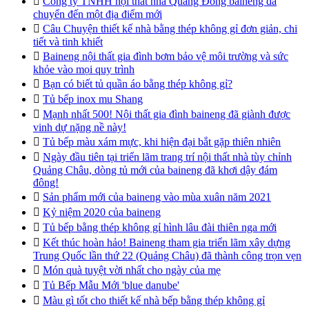

Công ty TNHH nội thất nhà Quảng Đông baineng đã
chuyển đến một địa điểm mới

Câu Chuyện thiết kế nhà bằng thép không gỉ đơn giản, chi
tiết và tinh khiết

Baineng nội thất gia đình bơm bảo vệ môi trường và sức
khỏe vào mọi quy trình

Bạn có biết tủ quần áo bằng thép không gỉ?

Tủ bếp inox mu Shang

Mạnh nhất 500! Nội thất gia đình baineng đã giành được
vinh dự nặng nề này!

Tủ bếp màu xám mực, khi hiện đại bắt gặp thiên nhiên

Ngày đầu tiên tại triển lãm trang trí nội thất nhà tùy chỉnh
Quảng Châu, dòng tủ mới của baineng đã khơi dậy đám
đông!

Sản phẩm mới của baineng vào mùa xuân năm 2021

Kỷ niệm 2020 của baineng

Tủ bếp bằng thép không gỉ hình lâu đài thiên nga mới

Kết thúc hoàn hảo! Baineng tham gia triển lãm xây dựng
Trung Quốc lần thứ 22 (Quảng Châu) đã thành công trọn vẹn

Món quà tuyệt vời nhất cho ngày của mẹ

Tủ Bếp Mẫu Mới 'blue danube'

Màu gì tốt cho thiết kế nhà bếp bằng thép không gỉ