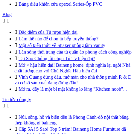

Bảng điều khiển cửa opexel Series-Ốp PVC
Blog



Đặc điểm của Tủ rượu hiện đại

Làm thế nào để chọn tủ bếp truyền thống?

Một số kiến thức về Shaker phòng tắm Vanity

Làn sóng thời trang của tủ quần áo phong cách công nghiệp

Tại Sao Chúng tôi chọn Tủ Tv hiện đại?

Mở × hậu hiện đại! Baineng home, định nghĩa lại ngôi Nhà
chất lượng cao với Chủ Nghĩa Hậu hiện đại

Vinh Quang đứng đầu, mở màn cho nhà thông minh R & D
và cơ sở sản xuất đang đứng đầu!

Mở ra, đây là một bí mật không lo lắng "Kitchen noob"...
Tin tức công ty



Núi, sông, hồ và biển đều là Phong Cảnh-đồ nội thất bằng
thép không gỉ baineng

Cấp 5A! 5 Sao! Top 5 trăm! Baineng Home Furniture đã