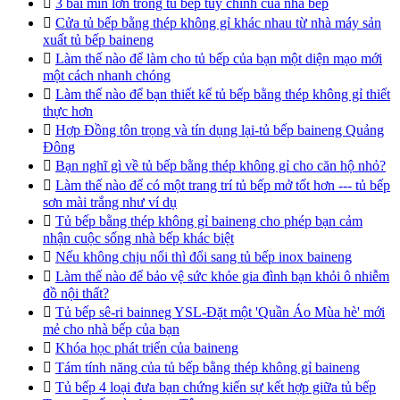

3 bãi mìn lớn trong tủ bếp tùy chỉnh của nhà bếp

Cửa tủ bếp bằng thép không gỉ khác nhau từ nhà máy sản
xuất tủ bếp baineng

Làm thế nào để làm cho tủ bếp của bạn một diện mạo mới
một cách nhanh chóng

Làm thế nào để bạn thiết kế tủ bếp bằng thép không gỉ thiết
thực hơn

Hợp Đồng tôn trọng và tín dụng lại-tủ bếp baineng Quảng
Đông

Bạn nghĩ gì về tủ bếp bằng thép không gỉ cho căn hộ nhỏ?

Làm thế nào để có một trang trí tủ bếp mở tốt hơn --- tủ bếp
sơn mài trắng như ví dụ

Tủ bếp bằng thép không gỉ baineng cho phép bạn cảm
nhận cuộc sống nhà bếp khác biệt

Nếu không chịu nổi thì đổi sang tủ bếp inox baineng

Làm thế nào để bảo vệ sức khỏe gia đình bạn khỏi ô nhiễm
đồ nội thất?

Tủ bếp sê-ri bainneg YSL-Đặt một 'Quần Áo Mùa hè' mới
mẻ cho nhà bếp của bạn

Khóa học phát triển của baineng

Tám tính năng của tủ bếp bằng thép không gỉ baineng

Tủ bếp 4 loại đưa bạn chứng kiến sự kết hợp giữa tủ bếp