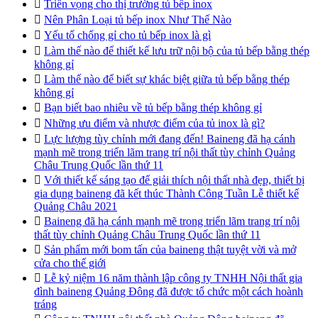

Triển vọng cho thị trường tủ bếp inox

Nên Phân Loại tủ bếp inox Như Thế Nào

Yếu tố chống gỉ cho tủ bếp inox là gì

Làm thế nào để thiết kế lưu trữ nội bộ của tủ bếp bằng thép
không gỉ

Làm thế nào để biết sự khác biệt giữa tủ bếp bằng thép
không gỉ

Bạn biết bao nhiêu về tủ bếp bằng thép không gỉ

Những ưu điểm và nhược điểm của tủ inox là gì?

Lực lượng tùy chỉnh mới đang đến! Baineng đã hạ cánh
mạnh mẽ trong triển lãm trang trí nội thất tùy chỉnh Quảng
Châu Trung Quốc lần thứ 11

Với thiết kế sáng tạo để giải thích nội thất nhà đẹp, thiết bị
gia dụng baineng đã kết thúc Thành Công Tuần Lễ thiết kế
Quảng Châu 2021

Baineng đã hạ cánh mạnh mẽ trong triển lãm trang trí nội
thất tùy chỉnh Quảng Châu Trung Quốc lần thứ 11

Sản phẩm mới bom tấn của baineng thật tuyệt vời và mở
cửa cho thế giới

Lễ kỷ niệm 16 năm thành lập công ty TNHH Nội thất gia
đình baineng Quảng Đông đã được tổ chức một cách hoành
tráng