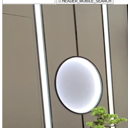

HEADER_MOBILE_SEARCH