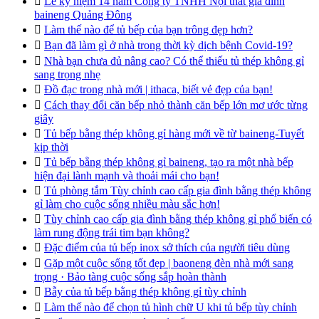

Lễ kỷ niệm 14 năm Công ty TNHH Nội thất gia đình
baineng Quảng Đông

Làm thế nào để tủ bếp của bạn trông đẹp hơn?

Bạn đã làm gì ở nhà trong thời kỳ dịch bệnh Covid-19?

Nhà bạn chưa đủ nâng cao? Có thể thiếu tủ thép không gỉ
sang trọng nhẹ

Đồ đạc trong nhà mới | ithaca, biết vẻ đẹp của bạn!

Cách thay đổi căn bếp nhỏ thành căn bếp lớn mơ ước từng
giây

Tủ bếp bằng thép không gỉ hàng mới về từ baineng-Tuyết
kịp thời

Tủ bếp bằng thép không gỉ baineng, tạo ra một nhà bếp
hiện đại lành mạnh và thoải mái cho bạn!

Tủ phòng tắm Tùy chỉnh cao cấp gia đình bằng thép không
gỉ làm cho cuộc sống nhiều màu sắc hơn!

Tùy chỉnh cao cấp gia đình bằng thép không gỉ phổ biến có
làm rung động trái tim bạn không?

Đặc điểm của tủ bếp inox sở thích của người tiêu dùng

Gặp một cuộc sống tốt đẹp | baoneng đèn nhà mới sang
trọng · Bảo tàng cuộc sống sắp hoàn thành

Bẫy của tủ bếp bằng thép không gỉ tùy chỉnh

Làm thế nào để chọn tủ hình chữ U khi tủ bếp tùy chỉnh