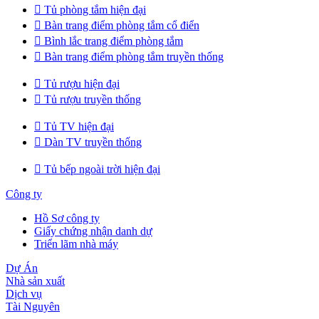

Tủ phòng tắm hiện đại

Bàn trang điểm phòng tắm cổ điển

Bình lắc trang điểm phòng tắm

Bàn trang điểm phòng tắm truyền thống

Tủ rượu hiện đại

Tủ rượu truyền thống

Tủ TV hiện đại

Dàn TV truyền thống

Tủ bếp ngoài trời hiện đại
Công ty
Hồ Sơ công ty
Giấy chứng nhận danh dự
Triển lãm nhà máy
Dự Án
Nhà sản xuất
Dịch vụ
Tài Nguyên