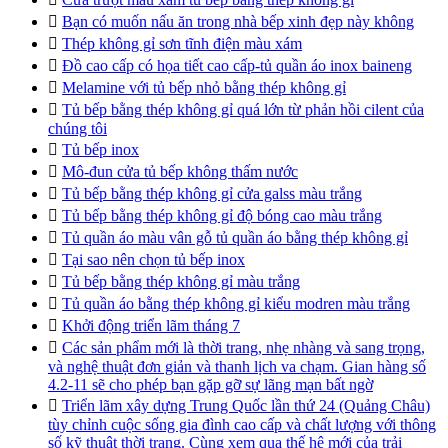

Bạn có muốn nấu ăn trong nhà bếp xinh đẹp này không

Thép không gỉ sơn tĩnh điện màu xám

Đồ cao cấp có họa tiết cao cấp-tủ quần áo inox baineng

Melamine với tủ bếp nhỏ bằng thép không gỉ

Tủ bếp bằng thép không gỉ quá lớn từ phản hồi cilent của
chúng tôi

Tủ bếp inox

Mô-đun cửa tủ bếp không thấm nước

Tủ bếp bằng thép không gỉ cửa galss màu trắng

Tủ bếp bằng thép không gỉ độ bóng cao màu trắng

Tủ quần áo màu vân gỗ tủ quần áo bằng thép không gỉ

Tại sao nên chọn tủ bếp inox

Tủ bếp bằng thép không gỉ màu trắng

Tủ quần áo bằng thép không gỉ kiểu modren màu trắng

Khởi động triển lãm tháng 7

Các sản phẩm mới là thời trang, nhẹ nhàng và sang trọng,
và nghệ thuật đơn giản và thanh lịch va chạm. Gian hàng số
4.2-11 sẽ cho phép bạn gặp gỡ sự lãng mạn bất ngờ

Triển lãm xây dựng Trung Quốc lần thứ 24 (Quảng Châu)
tùy chỉnh cuộc sống gia đình cao cấp và chất lượng với thông
số kỹ thuật thời trang. Cùng xem qua thế hệ mới của trải