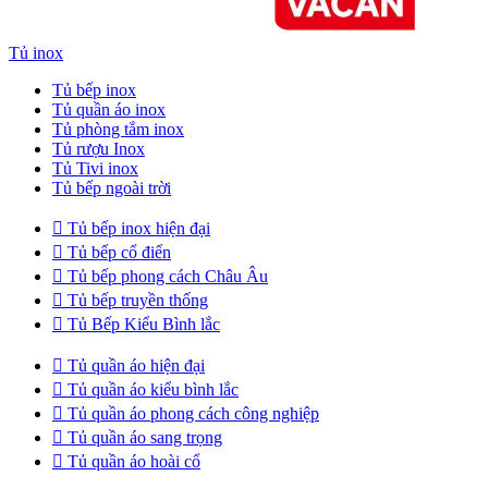
Tủ inox
Tủ bếp inox
Tủ quần áo inox
Tủ phòng tắm inox
Tủ rượu Inox
Tủ Tivi inox
Tủ bếp ngoài trời

Tủ bếp inox hiện đại

Tủ bếp cổ điển

Tủ bếp phong cách Châu Âu

Tủ bếp truyền thống

Tủ Bếp Kiểu Bình lắc

Tủ quần áo hiện đại

Tủ quần áo kiểu bình lắc

Tủ quần áo phong cách công nghiệp

Tủ quần áo sang trọng

Tủ quần áo hoài cổ