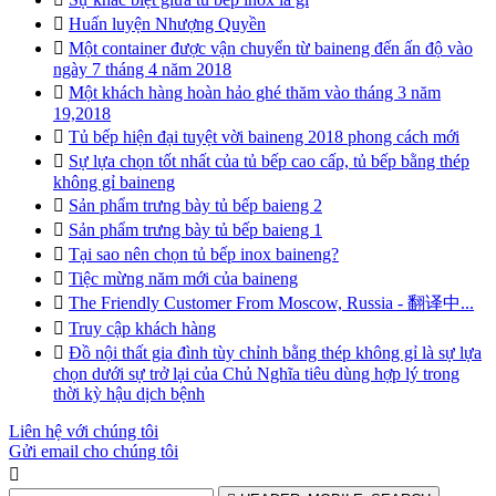

Huấn luyện Nhượng Quyền

Một container được vận chuyển từ baineng đến ấn độ vào
ngày 7 tháng 4 năm 2018

Một khách hàng hoàn hảo ghé thăm vào tháng 3 năm
19,2018

Tủ bếp hiện đại tuyệt vời baineng 2018 phong cách mới

Sự lựa chọn tốt nhất của tủ bếp cao cấp, tủ bếp bằng thép
không gỉ baineng

Sản phẩm trưng bày tủ bếp baieng 2

Sản phẩm trưng bày tủ bếp baieng 1

Tại sao nên chọn tủ bếp inox baineng?

Tiệc mừng năm mới của baineng

The Friendly Customer From Moscow, Russia - 翻译中...

Truy cập khách hàng

Đồ nội thất gia đình tùy chỉnh bằng thép không gỉ là sự lựa
chọn dưới sự trở lại của Chủ Nghĩa tiêu dùng hợp lý trong
thời kỳ hậu dịch bệnh
Liên hệ với chúng tôi
Gửi email cho chúng tôi
