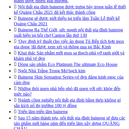
giành được nhiều giải thưởng.

Nội thất gia đình baineng được trưng bày trong tuần lễ thiết
kế Quảng Châu 2021 đã kết thúc thành công

Baineng sẽ được giới thiệu tại triển lãm Tuần Lễ thiết kế
Quảng Châu 2021

Baineng Ra Thế Giới, sức mạnh nội thất gia đình baineng
xuất hiện tại hội chợ Canton lần thứ 130

'Quy định kỹ thuật cho việc áp dụng Tủ Bếp tích hợp inox
gia dụng 'đã được xem xét và thông qua tại Bắc Kinh

Khai thác Sản phẩm mới guss sa thạch-phá vỡ ranh giới và
khám phá vẻ đẹp

Dòng sản phẩm Eco Platinum The ultimate Eco House

Ngôi Nhà Trắng Trong Mơ bạch kim

Baineng Skin Sensation Series-vẻ đẹp đáng kinh ngạc của
cảm ứng

Những thói quen nhà bếp nhỏ đã quen với sức khỏe đến
mức nào?

Ngành công nghiệp nội thất gia đình bằng thép không gỉ
sắp kích nổ thị trường 100 tỷ đồng

Triển lãm triển lãm baineng

Sau 15 năm thành tựu, nội thất gia đình baineng sẽ đưa các
sản phẩm mới hàng năm đến triển lãm xây dựng QUẢNG
CHÂU