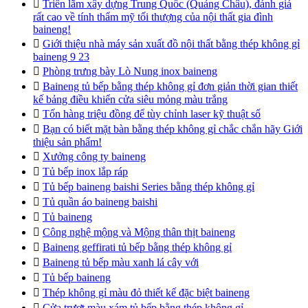

Triển lãm xây dựng Trung Quốc (Quảng Châu), đánh giá
rất cao về tính thẩm mỹ tối thượng của nội thất gia đình
baineng!

Giới thiệu nhà máy sản xuất đồ nội thất bằng thép không gỉ
baineng 9 23

Phòng trưng bày Lò Nung inox baineng

Baineng tủ bếp bằng thép không gỉ đơn giản thời gian thiết
kế bảng điều khiển cửa siêu mỏng màu trắng

Tốn hàng triệu đồng để tùy chỉnh laser kỹ thuật số

Bạn có biết mặt bàn bằng thép không gỉ chắc chắn hãy Giới
thiệu sản phẩm!

Xưởng công ty baineng

Tủ bếp inox lắp ráp

Tủ bếp baineng baishi Series bằng thép không gỉ

Tủ quần áo baineng baishi

Tủ baineng

Công nghệ mộng và Mộng thân thịt baineng

Baineng geffirati tủ bếp bằng thép không gỉ

Baineng tủ bếp màu xanh lá cây với

Tủ bếp baineng

Thép không gỉ màu đỏ thiết kế đặc biệt baineng

Cửa trượt màu xám tủ bếp bằng thép không gỉ