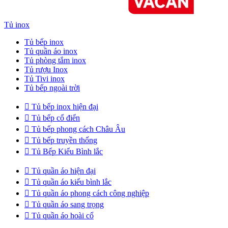
Tủ inox
Tủ bếp inox
Tủ quần áo inox
Tủ phòng tắm inox
Tủ rượu Inox
Tủ Tivi inox
Tủ bếp ngoài trời

Tủ bếp inox hiện đại

Tủ bếp cổ điển

Tủ bếp phong cách Châu Âu

Tủ bếp truyền thống

Tủ Bếp Kiểu Bình lắc

Tủ quần áo hiện đại

Tủ quần áo kiểu bình lắc

Tủ quần áo phong cách công nghiệp

Tủ quần áo sang trọng

Tủ quần áo hoài cổ