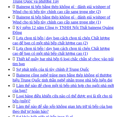
Trung Quốc và phương Tây

Baineng tủ bếp bằng thép không gỉ · đánh giá wishper of
Wind cho tủ bếp tùy chỉnh cao cấp sang trọng nhẹ (2)

Baineng tủ bếp bằng thép không gỉ · đánh giá wishper of
Wind cho tủ bếp tùy chỉnh cao cấp sang trọng nhẹ (1)

Kỷ niệm 12 năm Công ty TNHH Nội Thất baineng Quảng
Đông

Lựa chọn tủ bếp | dạy bạn cách chọn tủ chén Chất lượng
cao để bạn có một nhà bếp chất lượng cao (2)

Lựa chọn tủ bếp | dạy bạn cách chọn tủ chén Chất lượng
cao để bạn có một nhà bếp chất lượng cao (1)

Thiết kế quầy bar nhà bếp 6 loại chắc chắn sẽ chọc vào trái
tim bạn

Sự phát triển của tủ tùy chỉnh ở Trung Quốc

Baineng công nghệ tráng men bằng thép không gỉ thương
hiệu Trung Quốc tinh thần nghệ nhân trong nhà bếp hiện đại

Làm thế nào để chọn một tủ bếp phù hợp cho ngôi nhà mới
của bạn?

Loại bảng điều khiển cửa nào có thể được gọi là tốt cho tủ
bếp (một)?

Làm thế nào để sắp xếp không gian lưu trữ tủ bếp của bạn
theo thứ tự hoàn hảo?

Sự khác biệt giữa tủ bếp inox là gì