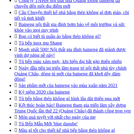

Công ty TNHH nội thất nhà Quảng Đông baineng đã
chuyển đến một địa điểm mới

Câu Chuyện thiết kế nhà bằng thép không gỉ đơn giản, chi
tiết và tinh khiết

Baineng nội thất gia đình bơm bảo vệ môi trường và sức
khỏe vào mọi quy trình

Bạn có biết tủ quần áo bằng thép không gỉ?

Tủ bếp inox mu Shang

Mạnh nhất 500! Nội thất gia đình baineng đã giành được
vinh dự nặng nề này!

Tủ bếp màu xám mực, khi hiện đại bắt gặp thiên nhiên

Ngày đầu tiên tại triển lãm trang trí nội thất nhà tùy chỉnh
Quảng Châu, dòng tủ mới của baineng đã khơi dậy đám
đông!

Sản phẩm mới của baineng vào mùa xuân năm 2021

Kỷ niệm 2020 của baineng

Tủ bếp bằng thép không gỉ hình lâu đài thiên nga mới

Kết thúc hoàn hảo! Baineng tham gia triển lãm xây dựng
Trung Quốc lần thứ 22 (Quảng Châu) đã thành công trọn vẹn

Món quà tuyệt vời nhất cho ngày của mẹ

Tủ Bếp Mẫu Mới 'blue danube'

Màu gì tốt cho thiết kế nhà bếp bằng thép không gỉ