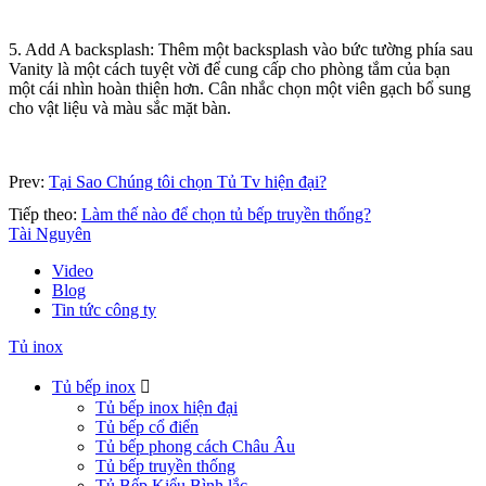
5. Add A backsplash: Thêm một backsplash vào bức tường phía sau
Vanity là một cách tuyệt vời để cung cấp cho phòng tắm của bạn
một cái nhìn hoàn thiện hơn. Cân nhắc chọn một viên gạch bổ sung
cho vật liệu và màu sắc mặt bàn.
Prev:
Tại Sao Chúng tôi chọn Tủ Tv hiện đại?
Tiếp theo:
Làm thế nào để chọn tủ bếp truyền thống?
Tài Nguyên
Video
Blog
Tin tức công ty
Tủ inox
Tủ bếp inox

Tủ bếp inox hiện đại
Tủ bếp cổ điển
Tủ bếp phong cách Châu Âu
Tủ bếp truyền thống
Tủ Bếp Kiểu Bình lắc