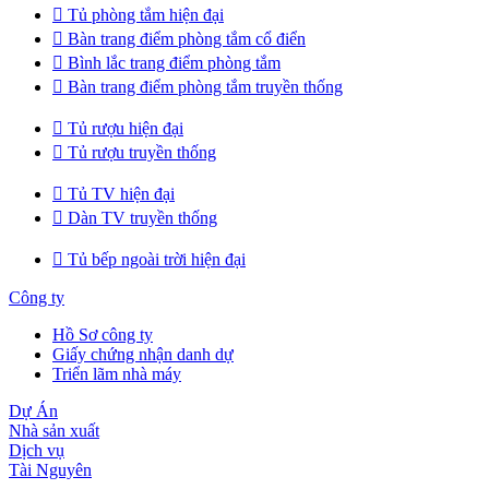

Tủ phòng tắm hiện đại

Bàn trang điểm phòng tắm cổ điển

Bình lắc trang điểm phòng tắm

Bàn trang điểm phòng tắm truyền thống

Tủ rượu hiện đại

Tủ rượu truyền thống

Tủ TV hiện đại

Dàn TV truyền thống

Tủ bếp ngoài trời hiện đại
Công ty
Hồ Sơ công ty
Giấy chứng nhận danh dự
Triển lãm nhà máy
Dự Án
Nhà sản xuất
Dịch vụ
Tài Nguyên