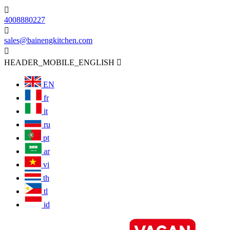

4008880227

sales@bainengkitchen.com

HEADER_MOBILE_ENGLISH

EN
fr
it
ru
pt
ar
vi
th
tl
id