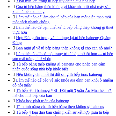

3 bãi mìn lớn trong tủ bếp tùy chỉnh của nhà bếp

Cửa tủ bếp bằng thép không gỉ khác nhau từ nhà máy sản
xuất tủ bếp baineng

Làm thế nào để làm cho tủ bếp của bạn một diện mạo mới
một cách nhanh chóng

Làm thế nào để bạn thiết kế tủ bếp bằng thép không gỉ thiết
thực hơn

Hợp Đồng tôn trọng và tín dụng lại-tủ bếp baineng Quảng
Đông

Bạn nghĩ gì về tủ bếp bằng thép không gỉ cho căn hộ nhỏ?

Làm thế nào để có một trang trí tủ bếp mở tốt hơn --- tủ bếp
sơn mài trắng như ví dụ

Tủ bếp bằng thép không gỉ baineng cho phép bạn cảm
nhận cuộc sống nhà bếp khác biệt

Nếu không chịu nổi thì đổi sang tủ bếp inox baineng

Làm thế nào để bảo vệ sức khỏe gia đình bạn khỏi ô nhiễm
đồ nội thất?

Tủ bếp sê-ri bainneg YSL-Đặt một 'Quần Áo Mùa hè' mới
mẻ cho nhà bếp của bạn

Khóa học phát triển của baineng

Tám tính năng của tủ bếp bằng thép không gỉ baineng

Tủ bếp 4 loại đưa bạn chứng kiến sự kết hợp giữa tủ bếp