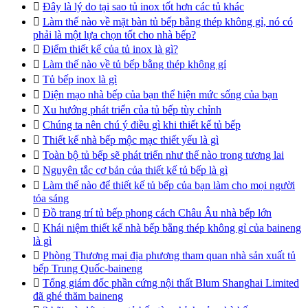

Đây là lý do tại sao tủ inox tốt hơn các tủ khác

Làm thế nào về mặt bàn tủ bếp bằng thép không gỉ, nó có
phải là một lựa chọn tốt cho nhà bếp?

Điểm thiết kế của tủ inox là gì?

Làm thế nào về tủ bếp bằng thép không gỉ

Tủ bếp inox là gì

Diện mạo nhà bếp của bạn thể hiện mức sống của bạn

Xu hướng phát triển của tủ bếp tùy chỉnh

Chúng ta nên chú ý điều gì khi thiết kế tủ bếp

Thiết kế nhà bếp mộc mạc thiết yếu là gì

Toàn bộ tủ bếp sẽ phát triển như thế nào trong tương lai

Nguyên tắc cơ bản của thiết kế tủ bếp là gì

Làm thế nào để thiết kế tủ bếp của bạn làm cho mọi người
tỏa sáng

Đồ trang trí tủ bếp phong cách Châu Âu nhà bếp lớn

Khái niệm thiết kế nhà bếp bằng thép không gỉ của baineng
là gì

Phòng Thương mại địa phương tham quan nhà sản xuất tủ
bếp Trung Quốc-baineng

Tổng giám đốc phần cứng nội thất Blum Shanghai Limited
đã ghé thăm baineng