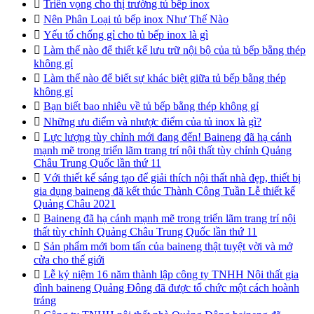

Triển vọng cho thị trường tủ bếp inox

Nên Phân Loại tủ bếp inox Như Thế Nào

Yếu tố chống gỉ cho tủ bếp inox là gì

Làm thế nào để thiết kế lưu trữ nội bộ của tủ bếp bằng thép
không gỉ

Làm thế nào để biết sự khác biệt giữa tủ bếp bằng thép
không gỉ

Bạn biết bao nhiêu về tủ bếp bằng thép không gỉ

Những ưu điểm và nhược điểm của tủ inox là gì?

Lực lượng tùy chỉnh mới đang đến! Baineng đã hạ cánh
mạnh mẽ trong triển lãm trang trí nội thất tùy chỉnh Quảng
Châu Trung Quốc lần thứ 11

Với thiết kế sáng tạo để giải thích nội thất nhà đẹp, thiết bị
gia dụng baineng đã kết thúc Thành Công Tuần Lễ thiết kế
Quảng Châu 2021

Baineng đã hạ cánh mạnh mẽ trong triển lãm trang trí nội
thất tùy chỉnh Quảng Châu Trung Quốc lần thứ 11

Sản phẩm mới bom tấn của baineng thật tuyệt vời và mở
cửa cho thế giới

Lễ kỷ niệm 16 năm thành lập công ty TNHH Nội thất gia
đình baineng Quảng Đông đã được tổ chức một cách hoành
tráng