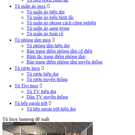
Tủ quần áo inox

Tủ quần áo hiện đại
Tủ quần áo kiểu bình lắc
Tủ quần áo phong cách công nghiệp
Tủ quần áo sang trọng
Tủ quần áo hoài cổ
Tủ phòng tắm inox

Tủ phòng tắm hiện đại
Bàn trang điểm phòng tắm cổ điển
Bình lắc trang điểm phòng tắm
Bàn trang điểm phòng tắm truyền thống
Tủ rượu Inox

Tủ rượu hiện đại
Tủ rượu truyền thống
Tủ Tivi inox

Tủ TV hiện đại
Dàn TV truyền thống
Tủ bếp ngoài trời

Tủ bếp ngoài trời hiện đại
Tủ Inox baineng đề xuất