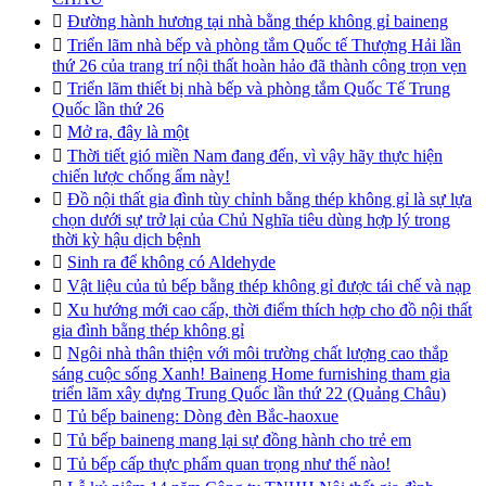

Đường hành hương tại nhà bằng thép không gỉ baineng

Triển lãm nhà bếp và phòng tắm Quốc tế Thượng Hải lần
thứ 26 của trang trí nội thất hoàn hảo đã thành công trọn vẹn

Triển lãm thiết bị nhà bếp và phòng tắm Quốc Tế Trung
Quốc lần thứ 26

Mở ra, đây là một

Thời tiết gió miền Nam đang đến, vì vậy hãy thực hiện
chiến lược chống ẩm này!

Đồ nội thất gia đình tùy chỉnh bằng thép không gỉ là sự lựa
chọn dưới sự trở lại của Chủ Nghĩa tiêu dùng hợp lý trong
thời kỳ hậu dịch bệnh

Sinh ra để không có Aldehyde

Vật liệu của tủ bếp bằng thép không gỉ được tái chế và nạp

Xu hướng mới cao cấp, thời điểm thích hợp cho đồ nội thất
gia đình bằng thép không gỉ

Ngôi nhà thân thiện với môi trường chất lượng cao thắp
sáng cuộc sống Xanh! Baineng Home furnishing tham gia
triển lãm xây dựng Trung Quốc lần thứ 22 (Quảng Châu)

Tủ bếp baineng: Dòng đèn Bắc-haoxue

Tủ bếp baineng mang lại sự đồng hành cho trẻ em

Tủ bếp cấp thực phẩm quan trọng như thế nào!