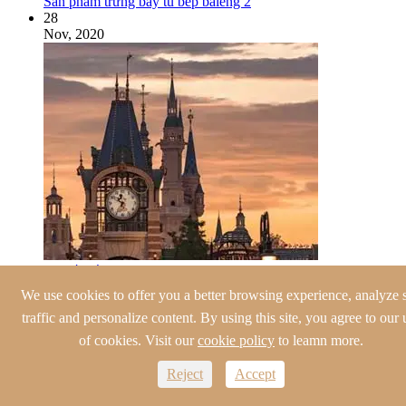
Sản phẩm trưng bày tủ bếp baieng 2
28
Nov, 2020
Tủ bếp bằng thép không gỉ hình lâu đài thiên nga mới
We use cookies to offer you a better browsing experience, analyze s
Tủ bếp inox
traffic and personalize content. By using this site, you agree to our 
Tủ bếp inox hiện đại
of cookies. Visit our
cookie policy
to leamn more.
Tủ bếp cổ điển
Tủ bếp phong cách Châu Âu
Reject
Accept
Tủ bếp truyền thống
Tủ Bếp Kiểu Bình lắc