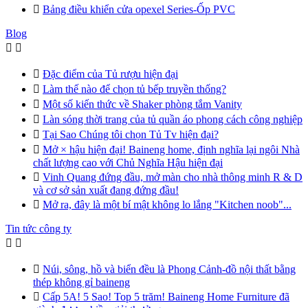

Bảng điều khiển cửa opexel Series-Ốp PVC
Blog



Đặc điểm của Tủ rượu hiện đại

Làm thế nào để chọn tủ bếp truyền thống?

Một số kiến thức về Shaker phòng tắm Vanity

Làn sóng thời trang của tủ quần áo phong cách công nghiệp

Tại Sao Chúng tôi chọn Tủ Tv hiện đại?

Mở × hậu hiện đại! Baineng home, định nghĩa lại ngôi Nhà
chất lượng cao với Chủ Nghĩa Hậu hiện đại

Vinh Quang đứng đầu, mở màn cho nhà thông minh R & D
và cơ sở sản xuất đang đứng đầu!

Mở ra, đây là một bí mật không lo lắng "Kitchen noob"...
Tin tức công ty



Núi, sông, hồ và biển đều là Phong Cảnh-đồ nội thất bằng
thép không gỉ baineng

Cấp 5A! 5 Sao! Top 5 trăm! Baineng Home Furniture đã