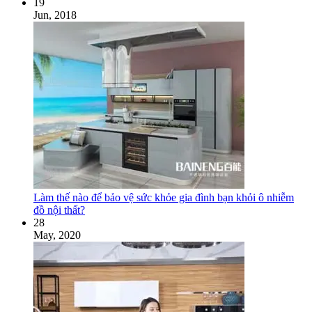
19
Jun, 2018
Làm thế nào để bảo vệ sức khỏe gia đình bạn khỏi ô nhiễm
đồ nội thất?
28
May, 2020