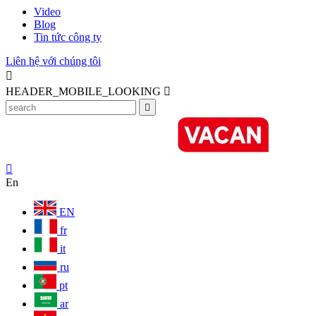
Video
Blog
Tin tức công ty
Liên hệ với chúng tôi

HEADER_MOBILE_LOOKING



En
EN
fr
it
ru
pt
ar