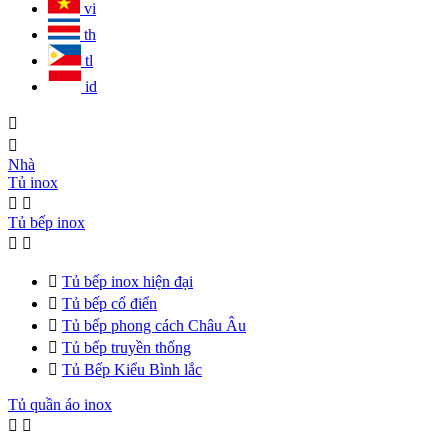
vi
th
tl
id


Nhà
Tủ inox


Tủ bếp inox



Tủ bếp inox hiện đại

Tủ bếp cổ điển

Tủ bếp phong cách Châu Âu

Tủ bếp truyền thống

Tủ Bếp Kiểu Bình lắc
Tủ quần áo inox

