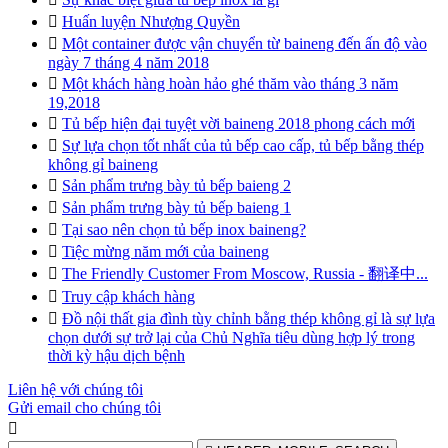

Huấn luyện Nhượng Quyền

Một container được vận chuyển từ baineng đến ấn độ vào
ngày 7 tháng 4 năm 2018

Một khách hàng hoàn hảo ghé thăm vào tháng 3 năm
19,2018

Tủ bếp hiện đại tuyệt vời baineng 2018 phong cách mới

Sự lựa chọn tốt nhất của tủ bếp cao cấp, tủ bếp bằng thép
không gỉ baineng

Sản phẩm trưng bày tủ bếp baieng 2

Sản phẩm trưng bày tủ bếp baieng 1

Tại sao nên chọn tủ bếp inox baineng?

Tiệc mừng năm mới của baineng

The Friendly Customer From Moscow, Russia - 翻译中...

Truy cập khách hàng

Đồ nội thất gia đình tùy chỉnh bằng thép không gỉ là sự lựa
chọn dưới sự trở lại của Chủ Nghĩa tiêu dùng hợp lý trong
thời kỳ hậu dịch bệnh
Liên hệ với chúng tôi
Gửi email cho chúng tôi
