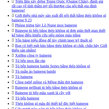

Triển lãm xây dựng Trung Quốc (Quảng Châu), đánh giá
rất cao về tính thẩm mỹ tối thượng của nội thất gia đình
baineng!

Giới thiệu nhà máy sản xuất đồ nội thất bằng thép không gỉ
baineng 9 23

Phòng trưng bày Lò Nung inox baineng

Baineng tủ bếp bằng thép không gỉ đơn giản thời gian thiết
kế bảng điều khiển cửa siêu mỏng màu trắng

Tốn hàng triệu đồng để tùy chỉnh laser kỹ thuật số

Bạn có biết mặt bàn bằng thép không gỉ chắc chắn hãy Giới
thiệu sản phẩm!

Xưởng công ty baineng

Tủ bếp inox lắp ráp

Tủ bếp baineng baishi Series bằng thép không gỉ

Tủ quần áo baineng baishi

Tủ baineng

Công nghệ mộng và Mộng thân thịt baineng

Baineng geffirati tủ bếp bằng thép không gỉ

Baineng tủ bếp màu xanh lá cây với

Tủ bếp baineng

Thép không gỉ màu đỏ thiết kế đặc biệt baineng

Cửa trượt màu xám tủ bếp bằng thép không gỉ