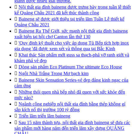
giành được nhiều giải thưởng.

Nội thất gia đình baineng được trưng bày trong tuần lễ thiết
kế Quảng Châu 2021 đã kết thúc thành công

Baineng sẽ được giới thiệu tại triển lãm Tuần Lễ thiết kế
Quảng Châu 2021

Baineng Ra Thế Giới, sức mạnh nội thất gia đình baineng
xuất hiện tại hội chợ Canton lần thứ 130

'Quy định kỹ thuật cho việc áp dụng Tủ Bếp tích hợp inox
gia dụng 'đã được xem xét và thông qua tại Bắc Kinh

Khai thác Sản phẩm mới guss sa thạch-phá vỡ ranh giới và
khám phá vẻ đẹp

Dòng sản phẩm Eco Platinum The ultimate Eco House

Ngôi Nhà Trắng Trong Mơ bạch kim

Baineng Skin Sensation Series-vẻ đẹp đáng kinh ngạc của
cảm ứng

Những thói quen nhà bếp nhỏ đã quen với sức khỏe đến
mức nào?

Ngành công nghiệp nội thất gia đình bằng thép không gỉ
sắp kích nổ thị trường 100 tỷ đồng

Triển lãm triển lãm baineng

Sau 15 năm thành tựu, nội thất gia đình baineng sẽ đưa các
sản phẩm mới hàng năm đến triển lãm xây dựng QUẢNG
CHÂU