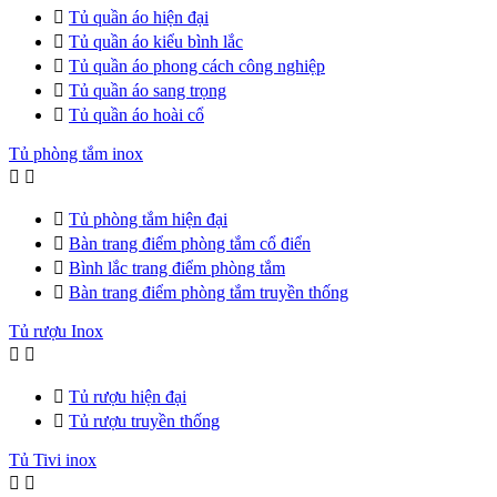

Tủ quần áo hiện đại

Tủ quần áo kiểu bình lắc

Tủ quần áo phong cách công nghiệp

Tủ quần áo sang trọng

Tủ quần áo hoài cổ
Tủ phòng tắm inox



Tủ phòng tắm hiện đại

Bàn trang điểm phòng tắm cổ điển

Bình lắc trang điểm phòng tắm

Bàn trang điểm phòng tắm truyền thống
Tủ rượu Inox



Tủ rượu hiện đại

Tủ rượu truyền thống
Tủ Tivi inox

