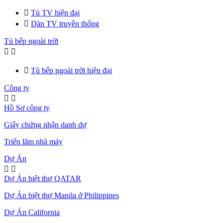

Tủ TV hiện đại

Dàn TV truyền thống
Tủ bếp ngoài trời



Tủ bếp ngoài trời hiện đại
Công ty


Hồ Sơ công ty
Giấy chứng nhận danh dự
Triển lãm nhà máy
Dự Án


Dự Án biệt thự QATAR
Dự Án biệt thự Manila ở Philippines
Dự Án California