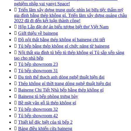
nghiệm nhập vai yanyi Space!

Triển lãm xây dựng trung quốc nhìn lại bữa tiệc thẩm mỹ
gia đình bằng thép không gỉ. Triển lãm xây dựng quảng châu
2022 đã đi đến kết luận thành công!

Hộp Lắp đặt dự án biểu tượng biệt thự Việt Nam

Giới thiệu về baineng

Đồ nội thất bằng thép không gỉ baineng chi tiết

Tủ bếp bằng thép không gỉ chức năng từ baineng

Nội thất gia đình tủ bếp tủ thép không gỉ Tủ sắp xếp sáng
tạo cho nhà bếp

Tủ bếp showroom 23

Tủ bếp showroom 31

Đa tinh thể thạch anh dòng nghệ thuật hiện đại

Thép không gỉ thời trang dòng nghệ thuật hiện đại

Baineng Chi Tiết Nhà bếp bằng thép không gỉ

Baineng tủ bếp phòng trưng bày

Bề mặt vân gỗ là thép không gỉ

Tủ bếp showroom 32

Tủ bếp showroom 42

Thiết kế đặc biệt của tủ bếp 2

Bảng điều khiển cửa baineng