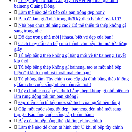

Lễ kỷ niệm 14 năm Công ty TNHH Nội thất gia đình
baineng Quảng Đông

Làm thế nào để tủ bếp của bạn trông đẹp hơn?

Bạn đã làm gì ở nhà trong thời kỳ dịch bệnh Covid-19?

Nhà bạn chưa đủ nâng cao? Có thể thiếu tủ thép không gỉ
sang trọng nhẹ

Đồ đạc trong nhà mới | ithaca, biết vẻ đẹp của bạn!

Cách thay đổi căn bếp nhỏ thành căn bếp lớn mơ ước từng
giây

Tủ bếp bằng thép không gỉ hàng mới về từ baineng-Tuyết
kịp thời

Tủ bếp bằng thép không gỉ baineng, tạo ra một nhà bếp
hiện đại lành mạnh và thoải mái cho bạn!

Tủ phòng tắm Tùy chỉnh cao cấp gia đình bằng thép không
gỉ làm cho cuộc sống nhiều màu sắc hơn!

Tùy chỉnh cao cấp gia đình bằng thép không gỉ phổ biến có
làm rung động trái tim bạn không?

Đặc điểm của tủ bếp inox sở thích của người tiêu dùng

Gặp một cuộc sống tốt đẹp | baoneng đèn nhà mới sang
trọng · Bảo tàng cuộc sống sắp hoàn thành

Bẫy của tủ bếp bằng thép không gỉ tùy chỉnh

Làm thế nào để chọn tủ hình chữ U khi tủ bếp tùy chỉnh