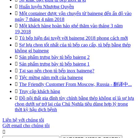

Huấn luyện Nhượng Quyền

Một container được vận chuyển từ baineng đến ấn độ vào
ngày 7 tháng 4 năm 2018

Một khách hàng hoàn hảo ghé thăm vào tháng 3 năm
19,2018

Tủ bếp hiện đại tuyệt vời baineng 2018 phong cách mới

Sự lựa chọn tốt nhất của tủ bếp cao cấp, tủ bếp bằng thép
không gỉ baineng

Sản phẩm trưng bày tủ bếp baieng 2

Sản phẩm trưng bày tủ bếp baieng 1

Tại sao nên chọn tủ bếp inox baineng?

Tiệc mừng năm mới của baineng

The Friendly Customer From Moscow, Russia - 翻译中...

Truy cập khách hàng

Đồ nội thất gia đình tùy chỉnh bằng thép không gỉ là sự lựa
chọn dưới sự trở lại của Chủ Nghĩa tiêu dùng hợp lý trong
thời kỳ hậu dịch bệnh
Liên hệ với chúng tôi
Gửi email cho chúng tôi
