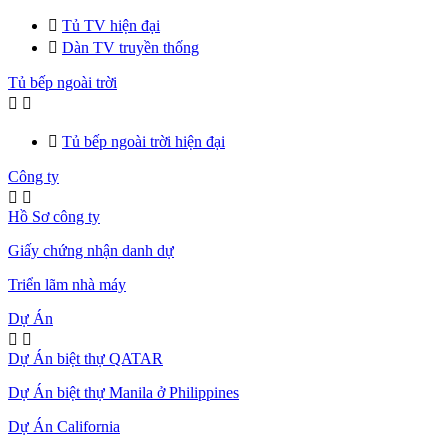

Tủ TV hiện đại

Dàn TV truyền thống
Tủ bếp ngoài trời



Tủ bếp ngoài trời hiện đại
Công ty


Hồ Sơ công ty
Giấy chứng nhận danh dự
Triển lãm nhà máy
Dự Án


Dự Án biệt thự QATAR
Dự Án biệt thự Manila ở Philippines
Dự Án California