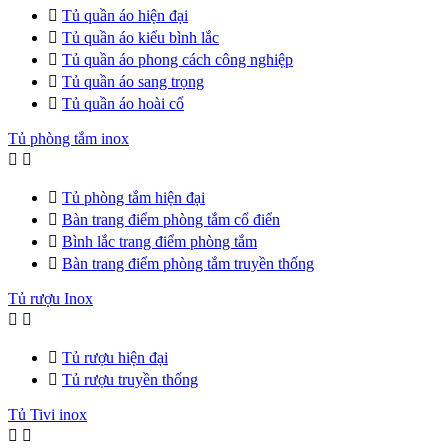

Tủ quần áo hiện đại

Tủ quần áo kiểu bình lắc

Tủ quần áo phong cách công nghiệp

Tủ quần áo sang trọng

Tủ quần áo hoài cổ
Tủ phòng tắm inox



Tủ phòng tắm hiện đại

Bàn trang điểm phòng tắm cổ điển

Bình lắc trang điểm phòng tắm

Bàn trang điểm phòng tắm truyền thống
Tủ rượu Inox



Tủ rượu hiện đại

Tủ rượu truyền thống
Tủ Tivi inox

