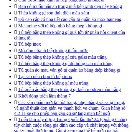

Bạn có muốn nấu ăn trong nhà bếp xinh đẹp này không

Thép không gỉ sơn tĩnh điện màu xám

Đồ cao cấp có họa tiết cao cấp-tủ quần áo inox baineng

Melamine với tủ bếp nhỏ bằng thép không gỉ

Tủ bếp bằng thép không gỉ quá lớn từ phản hồi cilent của
chúng tôi

Tủ bếp inox

Mô-đun cửa tủ bếp không thấm nước

Tủ bếp bằng thép không gỉ cửa galss màu trắng

Tủ bếp bằng thép không gỉ độ bóng cao màu trắng

Tủ quần áo màu vân gỗ tủ quần áo bằng thép không gỉ

Tại sao nên chọn tủ bếp inox

Tủ bếp bằng thép không gỉ màu trắng

Tủ quần áo bằng thép không gỉ kiểu modren màu trắng

Khởi động triển lãm tháng 7

Các sản phẩm mới là thời trang, nhẹ nhàng và sang trọng,
và nghệ thuật đơn giản và thanh lịch va chạm. Gian hàng số
4.2-11 sẽ cho phép bạn gặp gỡ sự lãng mạn bất ngờ

Triển lãm xây dựng Trung Quốc lần thứ 24 (Quảng Châu)
tùy chỉnh cuộc sống gia đình cao cấp và chất lượng với thông
số kỹ thuật thời trang. Cùng xem qua thế hệ mới của trải