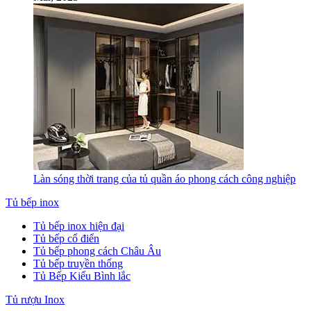
Làn sóng thời trang của tủ quần áo phong cách công nghiệp
Tủ bếp inox
Tủ bếp inox hiện đại
Tủ bếp cổ điển
Tủ bếp phong cách Châu Âu
Tủ bếp truyền thống
Tủ Bếp Kiểu Bình lắc
Tủ rượu Inox