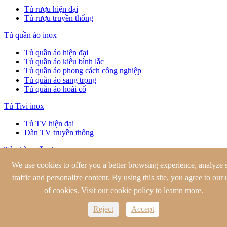
Tủ rượu hiện đại
Tủ rượu truyền thống
Tủ quần áo inox
Tủ quần áo hiện đại
Tủ quần áo kiểu bình lắc
Tủ quần áo phong cách công nghiệp
Tủ quần áo sang trọng
Tủ quần áo hoài cổ
Tủ Tivi inox
Tủ TV hiện đại
Dàn TV truyền thống
Tủ phòng tắm inox
We use cookies to offer you a better browsing experience, analyze s
Tủ phòng tắm hiện đại
Bàn trang điểm phòng tắm cổ điển
traffic and personalize content. By using this site, you agree to our 
Bình lắc trang điểm phòng tắm
of cookies. Visit our
cookie policy
to leamn more.
Bàn trang điểm phòng tắm truyền thống
Reject
Accept
Tủ bếp ngoài trời