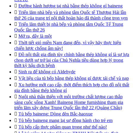

Đường hành hương tại nhà bằng thép không gỉ baineng

Triển lãm nhà bếp và phòng tắm Quốc tế Thượng Hải lần
thứ 26 của trang trí nội thất hoàn hảo đã thành công trọn vẹn

Triển lãm thiết bị nhà bếp và phòng tắm Quốc Tế Trung
Quốc lần thứ 26

Mở ra, đây là một

Thời tiết gió miền Nam đang đến, vì vậy hãy thực hiện
chiến lược chống ẩm này!

Đồ nội thất gia đình tùy chỉnh bằng thép không gỉ là sự lựa
chọn dưới sự trở lại của Chủ Nghĩa tiêu dùng hợp lý trong
thời kỳ hậu dịch bệnh

Sinh ra để không có Aldehyde

Vật liệu của tủ bếp bằng thép không gỉ được tái chế và nạp

Xu hướng mới cao cấp, thời điểm thích hợp cho đồ nội thất
gia đình bằng thép không gỉ

Ngôi nhà thân thiện với môi trường chất lượng cao thắp
sáng cuộc sống Xanh! Baineng Home furnishing tham gia
triển lãm xây dựng Trung Quốc lần thứ 22 (Quảng Châu)

Tủ bếp baineng: Dòng đèn Bắc-haoxue

Tủ bếp baineng mang lại sự đồng hành cho trẻ em

Tủ bếp cấp thực phẩm quan trọng như thế nào!