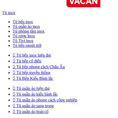
Tủ inox
Tủ bếp inox
Tủ quần áo inox
Tủ phòng tắm inox
Tủ rượu Inox
Tủ Tivi inox
Tủ bếp ngoài trời

Tủ bếp inox hiện đại

Tủ bếp cổ điển

Tủ bếp phong cách Châu Âu

Tủ bếp truyền thống

Tủ Bếp Kiểu Bình lắc

Tủ quần áo hiện đại

Tủ quần áo kiểu bình lắc

Tủ quần áo phong cách công nghiệp

Tủ quần áo sang trọng

Tủ quần áo hoài cổ