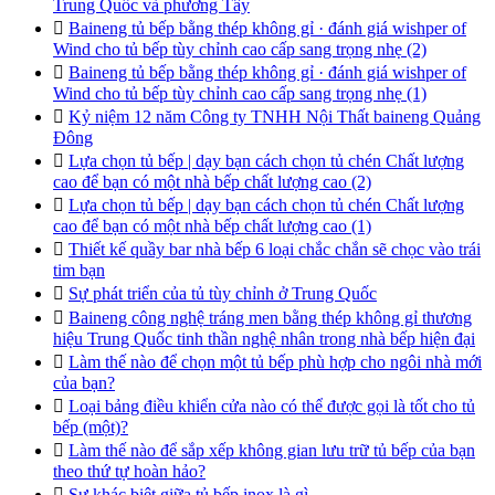
Trung Quốc và phương Tây

Baineng tủ bếp bằng thép không gỉ · đánh giá wishper of
Wind cho tủ bếp tùy chỉnh cao cấp sang trọng nhẹ (2)

Baineng tủ bếp bằng thép không gỉ · đánh giá wishper of
Wind cho tủ bếp tùy chỉnh cao cấp sang trọng nhẹ (1)

Kỷ niệm 12 năm Công ty TNHH Nội Thất baineng Quảng
Đông

Lựa chọn tủ bếp | dạy bạn cách chọn tủ chén Chất lượng
cao để bạn có một nhà bếp chất lượng cao (2)

Lựa chọn tủ bếp | dạy bạn cách chọn tủ chén Chất lượng
cao để bạn có một nhà bếp chất lượng cao (1)

Thiết kế quầy bar nhà bếp 6 loại chắc chắn sẽ chọc vào trái
tim bạn

Sự phát triển của tủ tùy chỉnh ở Trung Quốc

Baineng công nghệ tráng men bằng thép không gỉ thương
hiệu Trung Quốc tinh thần nghệ nhân trong nhà bếp hiện đại

Làm thế nào để chọn một tủ bếp phù hợp cho ngôi nhà mới
của bạn?

Loại bảng điều khiển cửa nào có thể được gọi là tốt cho tủ
bếp (một)?

Làm thế nào để sắp xếp không gian lưu trữ tủ bếp của bạn
theo thứ tự hoàn hảo?

Sự khác biệt giữa tủ bếp inox là gì