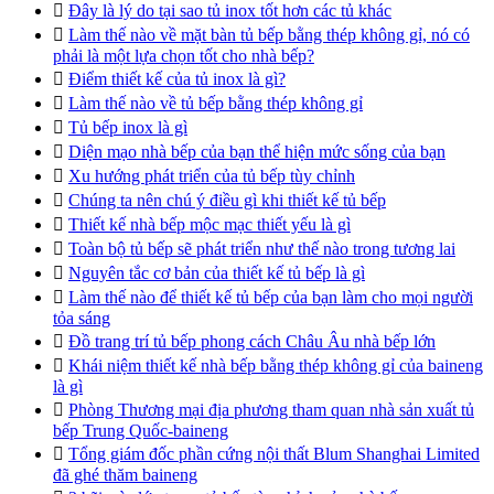

Đây là lý do tại sao tủ inox tốt hơn các tủ khác

Làm thế nào về mặt bàn tủ bếp bằng thép không gỉ, nó có
phải là một lựa chọn tốt cho nhà bếp?

Điểm thiết kế của tủ inox là gì?

Làm thế nào về tủ bếp bằng thép không gỉ

Tủ bếp inox là gì

Diện mạo nhà bếp của bạn thể hiện mức sống của bạn

Xu hướng phát triển của tủ bếp tùy chỉnh

Chúng ta nên chú ý điều gì khi thiết kế tủ bếp

Thiết kế nhà bếp mộc mạc thiết yếu là gì

Toàn bộ tủ bếp sẽ phát triển như thế nào trong tương lai

Nguyên tắc cơ bản của thiết kế tủ bếp là gì

Làm thế nào để thiết kế tủ bếp của bạn làm cho mọi người
tỏa sáng

Đồ trang trí tủ bếp phong cách Châu Âu nhà bếp lớn

Khái niệm thiết kế nhà bếp bằng thép không gỉ của baineng
là gì

Phòng Thương mại địa phương tham quan nhà sản xuất tủ
bếp Trung Quốc-baineng

Tổng giám đốc phần cứng nội thất Blum Shanghai Limited
đã ghé thăm baineng