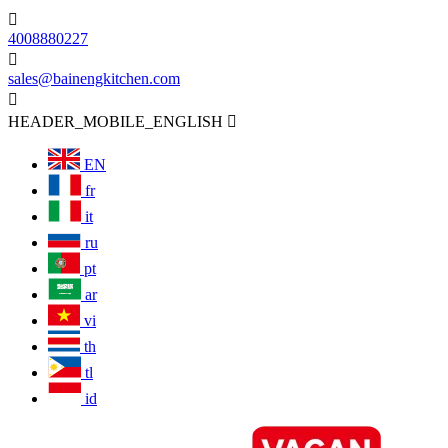

4008880227

sales@bainengkitchen.com

HEADER_MOBILE_ENGLISH

EN
fr
it
ru
pt
ar
vi
th
tl
id