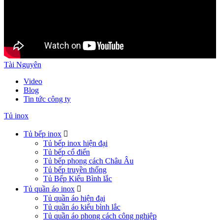
Tài Nguyên
Video
Blog
Tin tức công ty
Tủ inox
Tủ bếp inox

Tủ bếp inox hiện đại
Tủ bếp cổ điển
Tủ bếp phong cách Châu Âu
Tủ bếp truyền thống
Tủ Bếp Kiểu Bình lắc
Tủ quần áo inox

Tủ quần áo hiện đại
Tủ quần áo kiểu bình lắc
Tủ quần áo phong cách công nghiệp