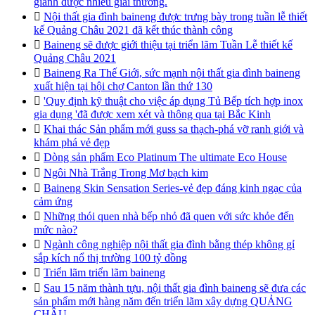
giành được nhiều giải thưởng.

Nội thất gia đình baineng được trưng bày trong tuần lễ thiết
kế Quảng Châu 2021 đã kết thúc thành công

Baineng sẽ được giới thiệu tại triển lãm Tuần Lễ thiết kế
Quảng Châu 2021

Baineng Ra Thế Giới, sức mạnh nội thất gia đình baineng
xuất hiện tại hội chợ Canton lần thứ 130

'Quy định kỹ thuật cho việc áp dụng Tủ Bếp tích hợp inox
gia dụng 'đã được xem xét và thông qua tại Bắc Kinh

Khai thác Sản phẩm mới guss sa thạch-phá vỡ ranh giới và
khám phá vẻ đẹp

Dòng sản phẩm Eco Platinum The ultimate Eco House

Ngôi Nhà Trắng Trong Mơ bạch kim

Baineng Skin Sensation Series-vẻ đẹp đáng kinh ngạc của
cảm ứng

Những thói quen nhà bếp nhỏ đã quen với sức khỏe đến
mức nào?

Ngành công nghiệp nội thất gia đình bằng thép không gỉ
sắp kích nổ thị trường 100 tỷ đồng

Triển lãm triển lãm baineng

Sau 15 năm thành tựu, nội thất gia đình baineng sẽ đưa các
sản phẩm mới hàng năm đến triển lãm xây dựng QUẢNG
CHÂU