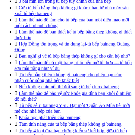

3 bãi mìn lớn trong tủ bếp tùy chỉnh của nhà bếp

Cửa tủ bếp bằng thép không gỉ khác nhau từ nhà máy sản
xuất tủ bếp baineng

Làm thế nào để làm cho tủ bếp của bạn một diện mạo mới
một cách nhanh chóng

Làm thế nào để bạn thiết kế tủ bếp bằng thép không gỉ thiết
thực hơn

Hợp Đồng tôn trọng và tín dụng lại-tủ bếp baineng Quảng
Đông

Bạn nghĩ gì về tủ bếp bằng thép không gỉ cho căn hộ nhỏ?

Làm thế nào để có một trang trí tủ bếp mở tốt hơn --- tủ bếp
sơn mài trắng như ví dụ

Tủ bếp bằng thép không gỉ baineng cho phép bạn cảm
nhận cuộc sống nhà bếp khác biệt

Nếu không chịu nổi thì đổi sang tủ bếp inox baineng

Làm thế nào để bảo vệ sức khỏe gia đình bạn khỏi ô nhiễm
đồ nội thất?

Tủ bếp sê-ri bainneg YSL-Đặt một 'Quần Áo Mùa hè' mới
mẻ cho nhà bếp của bạn

Khóa học phát triển của baineng

Tám tính năng của tủ bếp bằng thép không gỉ baineng

Tủ bếp 4 loại đưa bạn chứng kiến sự kết hợp giữa tủ bếp