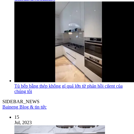
Tủ bếp bằng thép không gỉ quá lớn từ phản hồi cilent của
chúng tôi
SIDEBAR_NEWS
Baineng Blog & tin tức
15
Jul, 2023