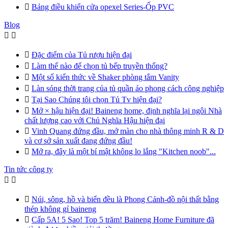

Bảng điều khiển cửa opexel Series-Ốp PVC
Blog



Đặc điểm của Tủ rượu hiện đại

Làm thế nào để chọn tủ bếp truyền thống?

Một số kiến thức về Shaker phòng tắm Vanity

Làn sóng thời trang của tủ quần áo phong cách công nghiệp

Tại Sao Chúng tôi chọn Tủ Tv hiện đại?

Mở × hậu hiện đại! Baineng home, định nghĩa lại ngôi Nhà
chất lượng cao với Chủ Nghĩa Hậu hiện đại

Vinh Quang đứng đầu, mở màn cho nhà thông minh R & D
và cơ sở sản xuất đang đứng đầu!

Mở ra, đây là một bí mật không lo lắng "Kitchen noob"...
Tin tức công ty



Núi, sông, hồ và biển đều là Phong Cảnh-đồ nội thất bằng
thép không gỉ baineng

Cấp 5A! 5 Sao! Top 5 trăm! Baineng Home Furniture đã