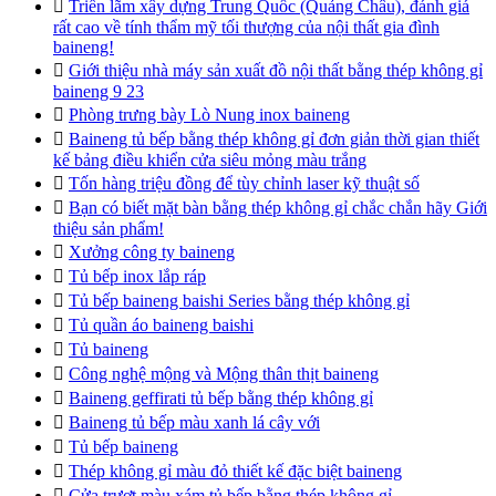

Triển lãm xây dựng Trung Quốc (Quảng Châu), đánh giá
rất cao về tính thẩm mỹ tối thượng của nội thất gia đình
baineng!

Giới thiệu nhà máy sản xuất đồ nội thất bằng thép không gỉ
baineng 9 23

Phòng trưng bày Lò Nung inox baineng

Baineng tủ bếp bằng thép không gỉ đơn giản thời gian thiết
kế bảng điều khiển cửa siêu mỏng màu trắng

Tốn hàng triệu đồng để tùy chỉnh laser kỹ thuật số

Bạn có biết mặt bàn bằng thép không gỉ chắc chắn hãy Giới
thiệu sản phẩm!

Xưởng công ty baineng

Tủ bếp inox lắp ráp

Tủ bếp baineng baishi Series bằng thép không gỉ

Tủ quần áo baineng baishi

Tủ baineng

Công nghệ mộng và Mộng thân thịt baineng

Baineng geffirati tủ bếp bằng thép không gỉ

Baineng tủ bếp màu xanh lá cây với

Tủ bếp baineng

Thép không gỉ màu đỏ thiết kế đặc biệt baineng

Cửa trượt màu xám tủ bếp bằng thép không gỉ