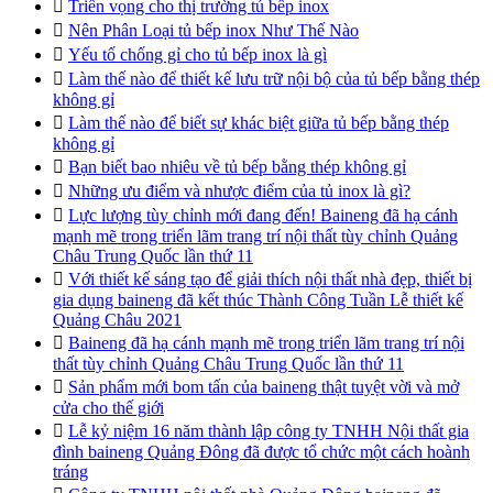

Triển vọng cho thị trường tủ bếp inox

Nên Phân Loại tủ bếp inox Như Thế Nào

Yếu tố chống gỉ cho tủ bếp inox là gì

Làm thế nào để thiết kế lưu trữ nội bộ của tủ bếp bằng thép
không gỉ

Làm thế nào để biết sự khác biệt giữa tủ bếp bằng thép
không gỉ

Bạn biết bao nhiêu về tủ bếp bằng thép không gỉ

Những ưu điểm và nhược điểm của tủ inox là gì?

Lực lượng tùy chỉnh mới đang đến! Baineng đã hạ cánh
mạnh mẽ trong triển lãm trang trí nội thất tùy chỉnh Quảng
Châu Trung Quốc lần thứ 11

Với thiết kế sáng tạo để giải thích nội thất nhà đẹp, thiết bị
gia dụng baineng đã kết thúc Thành Công Tuần Lễ thiết kế
Quảng Châu 2021

Baineng đã hạ cánh mạnh mẽ trong triển lãm trang trí nội
thất tùy chỉnh Quảng Châu Trung Quốc lần thứ 11

Sản phẩm mới bom tấn của baineng thật tuyệt vời và mở
cửa cho thế giới

Lễ kỷ niệm 16 năm thành lập công ty TNHH Nội thất gia
đình baineng Quảng Đông đã được tổ chức một cách hoành
tráng