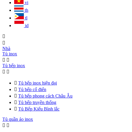
vi
th
tl
id


Nhà
Tủ inox


Tủ bếp inox



Tủ bếp inox hiện đại

Tủ bếp cổ điển

Tủ bếp phong cách Châu Âu

Tủ bếp truyền thống

Tủ Bếp Kiểu Bình lắc
Tủ quần áo inox

