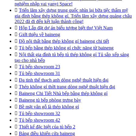
nghiệm nhập vai yanyi Space!

Triển lãm xây dựng trung quốc nhìn lại bữa tiệc thẩm mỹ
gia đình bằng thép không gỉ. Triển lãm xây dựng quảng châu
2022 đã đi đến kết luận thành công!

Hộp Lắp đặt dự án biểu tượng biệt thự Việt Nam

Giới thiệu về baineng

Đồ nội thất bằng thép không gỉ baineng chi tiết

Tủ bếp bằng thép không gỉ chức năng từ baineng

Nội thất gia đình tủ bếp tủ thép không gỉ Tủ sắp xếp sáng
tạo cho nhà bếp

Tủ bếp showroom 23

Tủ bếp showroom 31

Đa tinh thể thạch anh dòng nghệ thuật hiện đại

Thép không gỉ thời trang dòng nghệ thuật hiện đại

Baineng Chi Tiết Nhà bếp bằng thép không gỉ

Baineng tủ bếp phòng trưng bày

Bề mặt vân gỗ là thép không gỉ

Tủ bếp showroom 32

Tủ bếp showroom 42

Thiết kế đặc biệt của tủ bếp 2

Bảng điều khiển cửa baineng