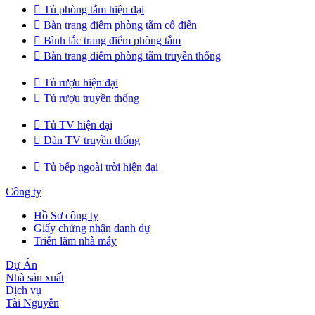

Tủ phòng tắm hiện đại

Bàn trang điểm phòng tắm cổ điển

Bình lắc trang điểm phòng tắm

Bàn trang điểm phòng tắm truyền thống

Tủ rượu hiện đại

Tủ rượu truyền thống

Tủ TV hiện đại

Dàn TV truyền thống

Tủ bếp ngoài trời hiện đại
Công ty
Hồ Sơ công ty
Giấy chứng nhận danh dự
Triển lãm nhà máy
Dự Án
Nhà sản xuất
Dịch vụ
Tài Nguyên