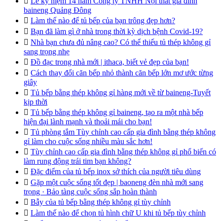

Lễ kỷ niệm 14 năm Công ty TNHH Nội thất gia đình
baineng Quảng Đông

Làm thế nào để tủ bếp của bạn trông đẹp hơn?

Bạn đã làm gì ở nhà trong thời kỳ dịch bệnh Covid-19?

Nhà bạn chưa đủ nâng cao? Có thể thiếu tủ thép không gỉ
sang trọng nhẹ

Đồ đạc trong nhà mới | ithaca, biết vẻ đẹp của bạn!

Cách thay đổi căn bếp nhỏ thành căn bếp lớn mơ ước từng
giây

Tủ bếp bằng thép không gỉ hàng mới về từ baineng-Tuyết
kịp thời

Tủ bếp bằng thép không gỉ baineng, tạo ra một nhà bếp
hiện đại lành mạnh và thoải mái cho bạn!

Tủ phòng tắm Tùy chỉnh cao cấp gia đình bằng thép không
gỉ làm cho cuộc sống nhiều màu sắc hơn!

Tùy chỉnh cao cấp gia đình bằng thép không gỉ phổ biến có
làm rung động trái tim bạn không?

Đặc điểm của tủ bếp inox sở thích của người tiêu dùng

Gặp một cuộc sống tốt đẹp | baoneng đèn nhà mới sang
trọng · Bảo tàng cuộc sống sắp hoàn thành

Bẫy của tủ bếp bằng thép không gỉ tùy chỉnh

Làm thế nào để chọn tủ hình chữ U khi tủ bếp tùy chỉnh