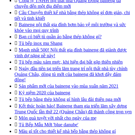

Công ty TNHH nội thất nhà Quảng Đông baineng đã
chuyển đến một địa điểm mới

Câu Chuyện thiết kế nhà bằng thép không gỉ đơn giản, chi
tiết và tinh khiết

Baineng nội thất gia đình bơm bảo vệ môi trường và sức
khỏe vào mọi quy trình

Bạn có biết tủ quần áo bằng thép không gỉ?

Tủ bếp inox mu Shang

Mạnh nhất 500! Nội thất gia đình baineng đã giành được
vinh dự nặng nề này!

Tủ bếp màu xám mực, khi hiện đại bắt gặp thiên nhiên

Ngày đầu tiên tại triển lãm trang trí nội thất nhà tùy chỉnh
Quảng Châu, dòng tủ mới của baineng đã khơi dậy đám
đông!

Sản phẩm mới của baineng vào mùa xuân năm 2021

Kỷ niệm 2020 của baineng

Tủ bếp bằng thép không gỉ hình lâu đài thiên nga mới

Kết thúc hoàn hảo! Baineng tham gia triển lãm xây dựng
Trung Quốc lần thứ 22 (Quảng Châu) đã thành công trọn vẹn

Món quà tuyệt vời nhất cho ngày của mẹ

Tủ Bếp Mẫu Mới 'blue danube'

Màu gì tốt cho thiết kế nhà bếp bằng thép không gỉ