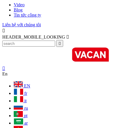
Video
Blog
Tin tức công ty
Liên hệ với chúng tôi

HEADER_MOBILE_LOOKING



En
EN
fr
it
ru
pt
ar