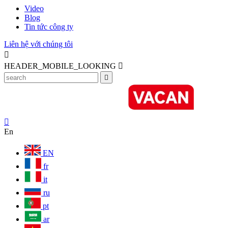
Video
Blog
Tin tức công ty
Liên hệ với chúng tôi

HEADER_MOBILE_LOOKING



En
EN
fr
it
ru
pt
ar