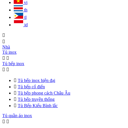
vi
th
tl
id


Nhà
Tủ inox


Tủ bếp inox



Tủ bếp inox hiện đại

Tủ bếp cổ điển

Tủ bếp phong cách Châu Âu

Tủ bếp truyền thống

Tủ Bếp Kiểu Bình lắc
Tủ quần áo inox

