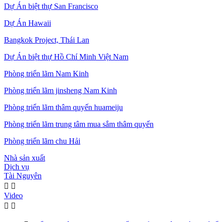
Dự Án biệt thự San Francisco
Dự Án Hawaii
Bangkok Project, Thái Lan
Dự Án biệt thự Hồ Chí Minh Việt Nam
Phòng triển lãm Nam Kinh
Phòng triển lãm jinsheng Nam Kinh
Phòng triển lãm thâm quyến huameiju
Phòng triển lãm trung tâm mua sắm thâm quyến
Phòng triển lãm chu Hải
Nhà sản xuất
Dịch vụ
Tài Nguyên


Video

