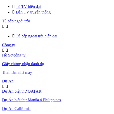

Tủ TV hiện đại

Dàn TV truyền thống
Tủ bếp ngoài trời



Tủ bếp ngoài trời hiện đại
Công ty


Hồ Sơ công ty
Giấy chứng nhận danh dự
Triển lãm nhà máy
Dự Án


Dự Án biệt thự QATAR
Dự Án biệt thự Manila ở Philippines
Dự Án California