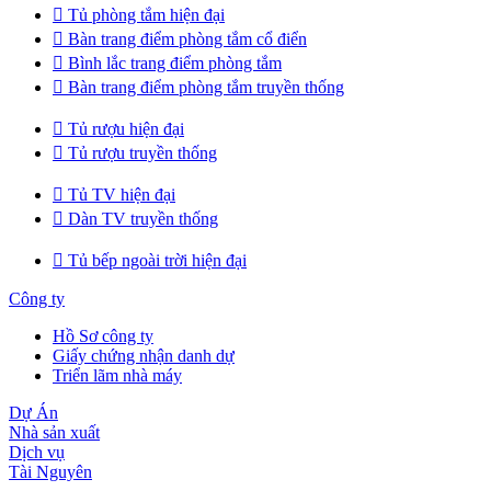

Tủ phòng tắm hiện đại

Bàn trang điểm phòng tắm cổ điển

Bình lắc trang điểm phòng tắm

Bàn trang điểm phòng tắm truyền thống

Tủ rượu hiện đại

Tủ rượu truyền thống

Tủ TV hiện đại

Dàn TV truyền thống

Tủ bếp ngoài trời hiện đại
Công ty
Hồ Sơ công ty
Giấy chứng nhận danh dự
Triển lãm nhà máy
Dự Án
Nhà sản xuất
Dịch vụ
Tài Nguyên