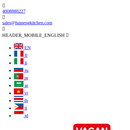

4008880227

sales@bainengkitchen.com

HEADER_MOBILE_ENGLISH

EN
fr
it
ru
pt
ar
vi
th
tl
id