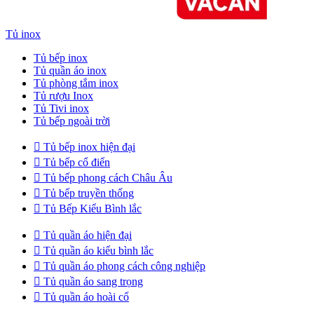
Tủ inox
Tủ bếp inox
Tủ quần áo inox
Tủ phòng tắm inox
Tủ rượu Inox
Tủ Tivi inox
Tủ bếp ngoài trời

Tủ bếp inox hiện đại

Tủ bếp cổ điển

Tủ bếp phong cách Châu Âu

Tủ bếp truyền thống

Tủ Bếp Kiểu Bình lắc

Tủ quần áo hiện đại

Tủ quần áo kiểu bình lắc

Tủ quần áo phong cách công nghiệp

Tủ quần áo sang trọng

Tủ quần áo hoài cổ