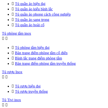

Tủ quần áo hiện đại

Tủ quần áo kiểu bình lắc

Tủ quần áo phong cách công nghiệp

Tủ quần áo sang trọng

Tủ quần áo hoài cổ
Tủ phòng tắm inox



Tủ phòng tắm hiện đại

Bàn trang điểm phòng tắm cổ điển

Bình lắc trang điểm phòng tắm

Bàn trang điểm phòng tắm truyền thống
Tủ rượu Inox



Tủ rượu hiện đại

Tủ rượu truyền thống
Tủ Tivi inox

