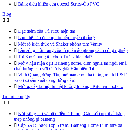

Bảng điều khiển cửa opexel Series-Ốp PVC
Blog



Đặc điểm của Tủ rượu hiện đại

Làm thế nào để chọn tủ bếp truyền thống?

Một số kiến thức về Shaker phòng tắm Vanity

Làn sóng thời trang của tủ quần áo phong cách công nghiệp

Tại Sao Chúng tôi chọn Tủ Tv hiện đại?

Mở × hậu hiện đại! Baineng home, định nghĩa lại ngôi Nhà
chất lượng cao với Chủ Nghĩa Hậu hiện đại

Vinh Quang đứng đầu, mở màn cho nhà thông minh R & D
và cơ sở sản xuất đang đứng đầu!

Mở ra, đây là một bí mật không lo lắng "Kitchen noob"...
Tin tức công ty



Núi, sông, hồ và biển đều là Phong Cảnh-đồ nội thất bằng
thép không gỉ baineng

Cấp 5A! 5 Sao! Top 5 trăm! Baineng Home Furniture đã