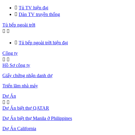

Tủ TV hiện đại

Dàn TV truyền thống
Tủ bếp ngoài trời



Tủ bếp ngoài trời hiện đại
Công ty


Hồ Sơ công ty
Giấy chứng nhận danh dự
Triển lãm nhà máy
Dự Án


Dự Án biệt thự QATAR
Dự Án biệt thự Manila ở Philippines
Dự Án California