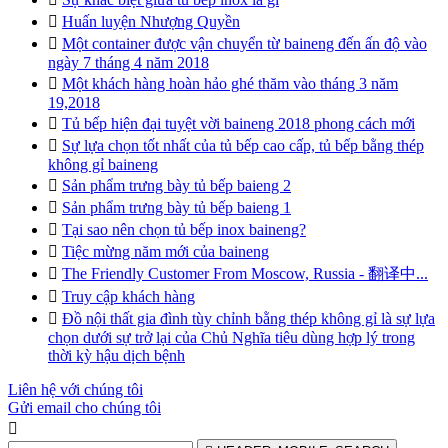

Huấn luyện Nhượng Quyền

Một container được vận chuyển từ baineng đến ấn độ vào
ngày 7 tháng 4 năm 2018

Một khách hàng hoàn hảo ghé thăm vào tháng 3 năm
19,2018

Tủ bếp hiện đại tuyệt vời baineng 2018 phong cách mới

Sự lựa chọn tốt nhất của tủ bếp cao cấp, tủ bếp bằng thép
không gỉ baineng

Sản phẩm trưng bày tủ bếp baieng 2

Sản phẩm trưng bày tủ bếp baieng 1

Tại sao nên chọn tủ bếp inox baineng?

Tiệc mừng năm mới của baineng

The Friendly Customer From Moscow, Russia - 翻译中...

Truy cập khách hàng

Đồ nội thất gia đình tùy chỉnh bằng thép không gỉ là sự lựa
chọn dưới sự trở lại của Chủ Nghĩa tiêu dùng hợp lý trong
thời kỳ hậu dịch bệnh
Liên hệ với chúng tôi
Gửi email cho chúng tôi
