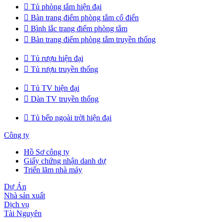

Tủ phòng tắm hiện đại

Bàn trang điểm phòng tắm cổ điển

Bình lắc trang điểm phòng tắm

Bàn trang điểm phòng tắm truyền thống

Tủ rượu hiện đại

Tủ rượu truyền thống

Tủ TV hiện đại

Dàn TV truyền thống

Tủ bếp ngoài trời hiện đại
Công ty
Hồ Sơ công ty
Giấy chứng nhận danh dự
Triển lãm nhà máy
Dự Án
Nhà sản xuất
Dịch vụ
Tài Nguyên