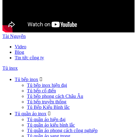
Tài Nguyên
Video
Blog
Tin tức công ty
Tủ inox
Tủ bếp inox

Tủ bếp inox hiện đại
Tủ bếp cổ điển
Tủ bếp phong cách Châu Âu
Tủ bếp truyền thống
Tủ Bếp Kiểu Bình lắc
Tủ quần áo inox

Tủ quần áo hiện đại
Tủ quần áo kiểu bình lắc
Tủ quần áo phong cách công nghiệp
Tủ quần áo sang trọng