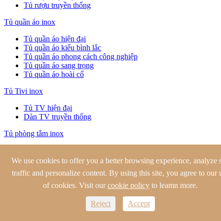
Tủ rượu truyền thống
Tủ quần áo inox
Tủ quần áo hiện đại
Tủ quần áo kiểu bình lắc
Tủ quần áo phong cách công nghiệp
Tủ quần áo sang trọng
Tủ quần áo hoài cổ
Tủ Tivi inox
Tủ TV hiện đại
Dàn TV truyền thống
Tủ phòng tắm inox
Tủ phòng tắm hiện đại
Bàn trang điểm phòng tắm cổ điển
We use cookies to offer you a better browsing experience, analyze s
Bình lắc trang điểm phòng tắm
traffic and personalize content. By using this site, you agree to our 
Bàn trang điểm phòng tắm truyền thống
of cookies. Visit our
cookie policy
to leamn more.
Tủ bếp ngoài trời
Reject
Accept
Tủ bếp ngoài trời hiện đại