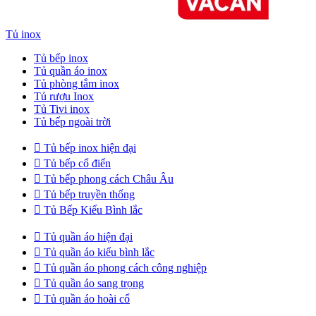
Tủ inox
Tủ bếp inox
Tủ quần áo inox
Tủ phòng tắm inox
Tủ rượu Inox
Tủ Tivi inox
Tủ bếp ngoài trời

Tủ bếp inox hiện đại

Tủ bếp cổ điển

Tủ bếp phong cách Châu Âu

Tủ bếp truyền thống

Tủ Bếp Kiểu Bình lắc

Tủ quần áo hiện đại

Tủ quần áo kiểu bình lắc

Tủ quần áo phong cách công nghiệp

Tủ quần áo sang trọng

Tủ quần áo hoài cổ