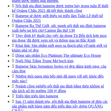
giành được nhiều giải thưởng.

Nội thất gia đình baineng được trưng bày trong tuần lễ thiết
kế Quảng Châu 2021 đã kết thúc thành công

Baineng sẽ được giới thiệu tại triển lãm Tuần Lễ thiết kế
Quảng Châu 2021

Baineng Ra Thế Giới, sức mạnh nội thất gia đình baineng
xuất hiện tại hội chợ Canton lần thứ 130

'Quy định kỹ thuật cho việc áp dụng Tủ Bếp tích hợp inox
gia dụng 'đã được xem xét và thông qua tại Bắc Kinh

Khai thác Sản phẩm mới guss sa thạch-phá vỡ ranh giới và
khám phá vẻ đẹp

Dòng sản phẩm Eco Platinum The ultimate Eco House

Ngôi Nhà Trắng Trong Mơ bạch kim

Baineng Skin Sensation Series-vẻ đẹp đáng kinh ngạc của
cảm ứng

Những thói quen nhà bếp nhỏ đã quen với sức khỏe đến
mức nào?

Ngành công nghiệp nội thất gia đình bằng thép không gỉ
sắp kích nổ thị trường 100 tỷ đồng

Triển lãm triển lãm baineng

Sau 15 năm thành tựu, nội thất gia đình baineng sẽ đưa các
sản phẩm mới hàng năm đến triển lãm xây dựng QUẢNG
CHÂU