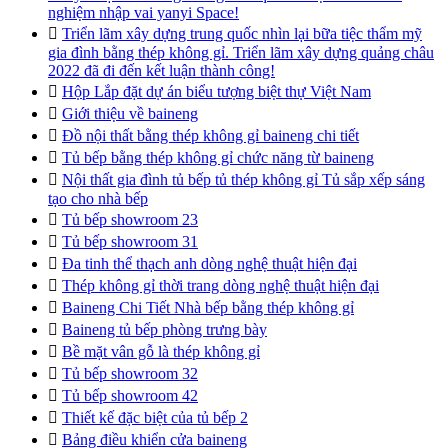
nghiệm nhập vai yanyi Space!

Triển lãm xây dựng trung quốc nhìn lại bữa tiệc thẩm mỹ
gia đình bằng thép không gỉ. Triển lãm xây dựng quảng châu
2022 đã đi đến kết luận thành công!

Hộp Lắp đặt dự án biểu tượng biệt thự Việt Nam

Giới thiệu về baineng

Đồ nội thất bằng thép không gỉ baineng chi tiết

Tủ bếp bằng thép không gỉ chức năng từ baineng

Nội thất gia đình tủ bếp tủ thép không gỉ Tủ sắp xếp sáng
tạo cho nhà bếp

Tủ bếp showroom 23

Tủ bếp showroom 31

Đa tinh thể thạch anh dòng nghệ thuật hiện đại

Thép không gỉ thời trang dòng nghệ thuật hiện đại

Baineng Chi Tiết Nhà bếp bằng thép không gỉ

Baineng tủ bếp phòng trưng bày

Bề mặt vân gỗ là thép không gỉ

Tủ bếp showroom 32

Tủ bếp showroom 42

Thiết kế đặc biệt của tủ bếp 2

Bảng điều khiển cửa baineng