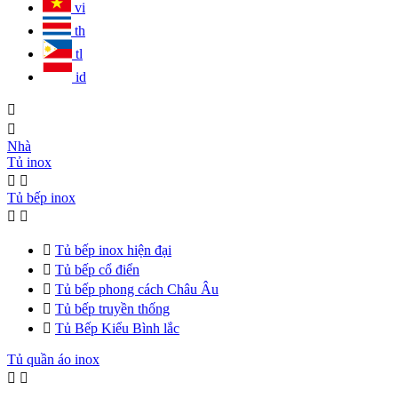
vi
th
tl
id


Nhà
Tủ inox


Tủ bếp inox



Tủ bếp inox hiện đại

Tủ bếp cổ điển

Tủ bếp phong cách Châu Âu

Tủ bếp truyền thống

Tủ Bếp Kiểu Bình lắc
Tủ quần áo inox

