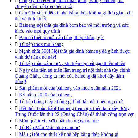

Công ty TNHH nội thất nhà Quảng Đông baineng đã
chuyển đến một địa điểm mới

Câu Chuyện thiết kế nhà bằng thép không gỉ đơn giản, chi
tiết và tinh khiết

Baineng nội thất gia đình bơm bảo vệ môi trường và sức
khỏe vào mọi quy trình

Bạn có biết tủ quần áo bằng thép không gỉ?

Tủ bếp inox mu Shang

Mạnh nhất 500! Nội thất gia đình baineng đã giành được
vinh dự nặng nề này!

Tủ bếp màu xám mực, khi hiện đại bắt gặp thiên nhiên

Ngày đầu tiên tại triển lãm trang trí nội thất nhà tùy chỉnh
Quảng Châu, dòng tủ mới của baineng đã khơi dậy đám
đông!

Sản phẩm mới của baineng vào mùa xuân năm 2021

Kỷ niệm 2020 của baineng

Tủ bếp bằng thép không gỉ hình lâu đài thiên nga mới

Kết thúc hoàn hảo! Baineng tham gia triển lãm xây dựng
Trung Quốc lần thứ 22 (Quảng Châu) đã thành công trọn vẹn

Món quà tuyệt vời nhất cho ngày của mẹ

Tủ Bếp Mẫu Mới 'blue danube'

Màu gì tốt cho thiết kế nhà bếp bằng thép không gỉ