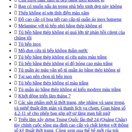

Bạn có muốn nấu ăn trong nhà bếp xinh đẹp này không

Thép không gỉ sơn tĩnh điện màu xám

Đồ cao cấp có họa tiết cao cấp-tủ quần áo inox baineng

Melamine với tủ bếp nhỏ bằng thép không gỉ

Tủ bếp bằng thép không gỉ quá lớn từ phản hồi cilent của
chúng tôi

Tủ bếp inox

Mô-đun cửa tủ bếp không thấm nước

Tủ bếp bằng thép không gỉ cửa galss màu trắng

Tủ bếp bằng thép không gỉ độ bóng cao màu trắng

Tủ quần áo màu vân gỗ tủ quần áo bằng thép không gỉ

Tại sao nên chọn tủ bếp inox

Tủ bếp bằng thép không gỉ màu trắng

Tủ quần áo bằng thép không gỉ kiểu modren màu trắng

Khởi động triển lãm tháng 7

Các sản phẩm mới là thời trang, nhẹ nhàng và sang trọng,
và nghệ thuật đơn giản và thanh lịch va chạm. Gian hàng số
4.2-11 sẽ cho phép bạn gặp gỡ sự lãng mạn bất ngờ

Triển lãm xây dựng Trung Quốc lần thứ 24 (Quảng Châu)
tùy chỉnh cuộc sống gia đình cao cấp và chất lượng với thông
số kỹ thuật thời trang. Cùng xem qua thế hệ mới của trải