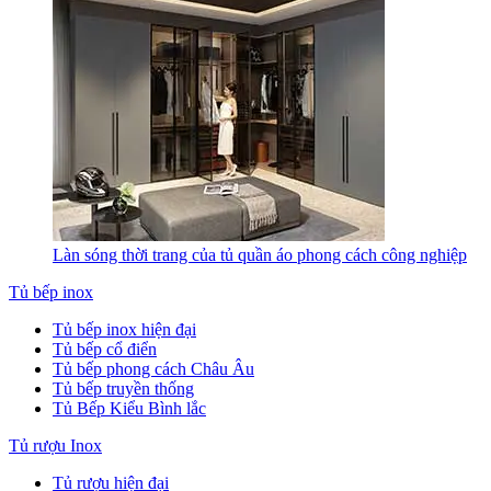
Làn sóng thời trang của tủ quần áo phong cách công nghiệp
Tủ bếp inox
Tủ bếp inox hiện đại
Tủ bếp cổ điển
Tủ bếp phong cách Châu Âu
Tủ bếp truyền thống
Tủ Bếp Kiểu Bình lắc
Tủ rượu Inox
Tủ rượu hiện đại