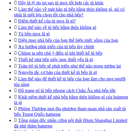

Đây là lý do tại sao tủ inox tốt hơn các tủ khác

Làm thế nào về mặt bàn tủ bếp bằng thép không gỉ, nó có
phải là một lựa chọn tốt cho nhà bếp?

Điểm thiết kế của tủ inox là gì?

Làm thế nào về tủ bếp bằng thép không gỉ

Tủ bếp inox là gì

Diện mạo nhà bếp của bạn thể hiện mức sống của bạn

Xu hướng phát triển của tủ bếp tùy chỉnh

Chúng ta nên chú ý điều gì khi thiết kế tủ bếp

Thiết kế nhà bếp mộc mạc thiết yếu là gì

Toàn bộ tủ bếp sẽ phát triển như thế nào trong tương lai

Nguyên tắc cơ bản của thiết kế tủ bếp là gì

Làm thế nào để thiết kế tủ bếp của bạn làm cho mọi người
tỏa sáng

Đồ trang trí tủ bếp phong cách Châu Âu nhà bếp lớn

Khái niệm thiết kế nhà bếp bằng thép không gỉ của baineng
là gì

Phòng Thương mại địa phương tham quan nhà sản xuất tủ
bếp Trung Quốc-baineng

Tổng giám đốc phần cứng nội thất Blum Shanghai Limited
đã ghé thăm baineng