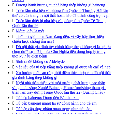

Đường hành hương tại nhà bằng thép không gỉ baineng

Triển lãm nhà bếp và phòng tắm Quốc tế Thượng Hải lần
thứ 26 của trang trí nội thất hoàn hảo đã thành công trọn vẹn

Triển lãm thiết bị nhà bếp và phòng tắm Quốc Tế Trung
Quốc lần thứ 26

Mở ra, đây là một

Thời tiết gió miền Nam đang đến, vì vậy hãy thực hiện
chiến lược chống ẩm này!

Đồ nội thất gia đình tùy chỉnh bằng thép không gỉ là sự lựa
chọn dưới sự trở lại của Chủ Nghĩa tiêu dùng hợp lý trong
thời kỳ hậu dịch bệnh

Sinh ra để không có Aldehyde

Vật liệu của tủ bếp bằng thép không gỉ được tái chế và nạp

Xu hướng mới cao cấp, thời điểm thích hợp cho đồ nội thất
gia đình bằng thép không gỉ

Ngôi nhà thân thiện với môi trường chất lượng cao thắp
sáng cuộc sống Xanh! Baineng Home furnishing tham gia
triển lãm xây dựng Trung Quốc lần thứ 22 (Quảng Châu)

Tủ bếp baineng: Dòng đèn Bắc-haoxue

Tủ bếp baineng mang lại sự đồng hành cho trẻ em

Tủ bếp cấp thực phẩm quan trọng như thế nào!