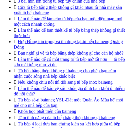

3 bãi mìn lớn trong tủ bếp tùy chỉnh của nhà bếp

Cửa tủ bếp bằng thép không gỉ khác nhau từ nhà máy sản
xuất tủ bếp baineng

Làm thế nào để làm cho tủ bếp của bạn một diện mạo mới
một cách nhanh chóng

Làm thế nào để bạn thiết kế tủ bếp bằng thép không gỉ thiết
thực hơn

Hợp Đồng tôn trọng và tín dụng lại-tủ bếp baineng Quảng
Đông

Bạn nghĩ gì về tủ bếp bằng thép không gỉ cho căn hộ nhỏ?

Làm thế nào để có một trang trí tủ bếp mở tốt hơn --- tủ bếp
sơn mài trắng như ví dụ

Tủ bếp bằng thép không gỉ baineng cho phép bạn cảm
nhận cuộc sống nhà bếp khác biệt

Nếu không chịu nổi thì đổi sang tủ bếp inox baineng

Làm thế nào để bảo vệ sức khỏe gia đình bạn khỏi ô nhiễm
đồ nội thất?

Tủ bếp sê-ri bainneg YSL-Đặt một 'Quần Áo Mùa hè' mới
mẻ cho nhà bếp của bạn

Khóa học phát triển của baineng

Tám tính năng của tủ bếp bằng thép không gỉ baineng

Tủ bếp 4 loại đưa bạn chứng kiến sự kết hợp giữa tủ bếp