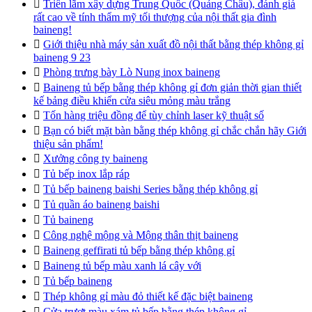

Triển lãm xây dựng Trung Quốc (Quảng Châu), đánh giá
rất cao về tính thẩm mỹ tối thượng của nội thất gia đình
baineng!

Giới thiệu nhà máy sản xuất đồ nội thất bằng thép không gỉ
baineng 9 23

Phòng trưng bày Lò Nung inox baineng

Baineng tủ bếp bằng thép không gỉ đơn giản thời gian thiết
kế bảng điều khiển cửa siêu mỏng màu trắng

Tốn hàng triệu đồng để tùy chỉnh laser kỹ thuật số

Bạn có biết mặt bàn bằng thép không gỉ chắc chắn hãy Giới
thiệu sản phẩm!

Xưởng công ty baineng

Tủ bếp inox lắp ráp

Tủ bếp baineng baishi Series bằng thép không gỉ

Tủ quần áo baineng baishi

Tủ baineng

Công nghệ mộng và Mộng thân thịt baineng

Baineng geffirati tủ bếp bằng thép không gỉ

Baineng tủ bếp màu xanh lá cây với

Tủ bếp baineng

Thép không gỉ màu đỏ thiết kế đặc biệt baineng

Cửa trượt màu xám tủ bếp bằng thép không gỉ