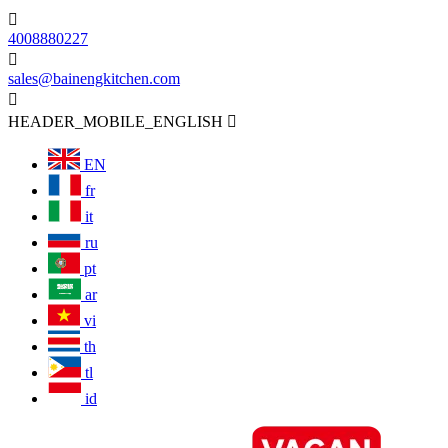

4008880227

sales@bainengkitchen.com

HEADER_MOBILE_ENGLISH

EN
fr
it
ru
pt
ar
vi
th
tl
id