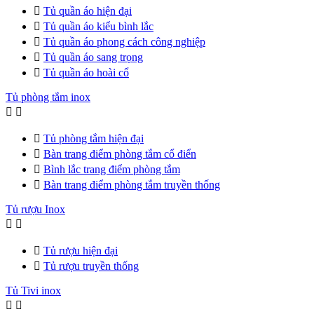

Tủ quần áo hiện đại

Tủ quần áo kiểu bình lắc

Tủ quần áo phong cách công nghiệp

Tủ quần áo sang trọng

Tủ quần áo hoài cổ
Tủ phòng tắm inox



Tủ phòng tắm hiện đại

Bàn trang điểm phòng tắm cổ điển

Bình lắc trang điểm phòng tắm

Bàn trang điểm phòng tắm truyền thống
Tủ rượu Inox



Tủ rượu hiện đại

Tủ rượu truyền thống
Tủ Tivi inox

