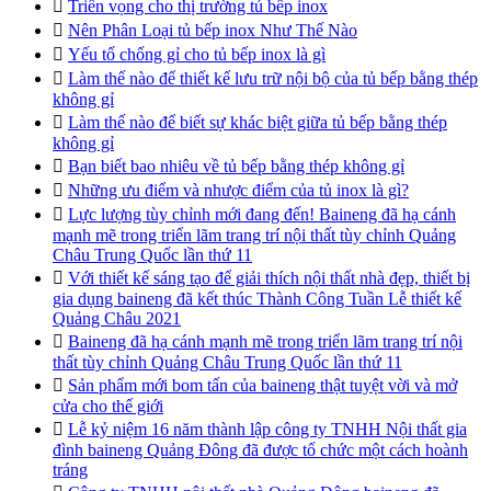

Triển vọng cho thị trường tủ bếp inox

Nên Phân Loại tủ bếp inox Như Thế Nào

Yếu tố chống gỉ cho tủ bếp inox là gì

Làm thế nào để thiết kế lưu trữ nội bộ của tủ bếp bằng thép
không gỉ

Làm thế nào để biết sự khác biệt giữa tủ bếp bằng thép
không gỉ

Bạn biết bao nhiêu về tủ bếp bằng thép không gỉ

Những ưu điểm và nhược điểm của tủ inox là gì?

Lực lượng tùy chỉnh mới đang đến! Baineng đã hạ cánh
mạnh mẽ trong triển lãm trang trí nội thất tùy chỉnh Quảng
Châu Trung Quốc lần thứ 11

Với thiết kế sáng tạo để giải thích nội thất nhà đẹp, thiết bị
gia dụng baineng đã kết thúc Thành Công Tuần Lễ thiết kế
Quảng Châu 2021

Baineng đã hạ cánh mạnh mẽ trong triển lãm trang trí nội
thất tùy chỉnh Quảng Châu Trung Quốc lần thứ 11

Sản phẩm mới bom tấn của baineng thật tuyệt vời và mở
cửa cho thế giới

Lễ kỷ niệm 16 năm thành lập công ty TNHH Nội thất gia
đình baineng Quảng Đông đã được tổ chức một cách hoành
tráng