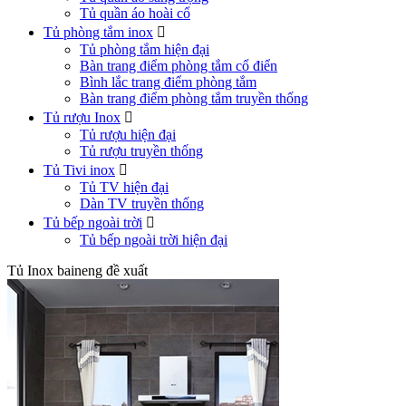
Tủ quần áo hoài cổ
Tủ phòng tắm inox

Tủ phòng tắm hiện đại
Bàn trang điểm phòng tắm cổ điển
Bình lắc trang điểm phòng tắm
Bàn trang điểm phòng tắm truyền thống
Tủ rượu Inox

Tủ rượu hiện đại
Tủ rượu truyền thống
Tủ Tivi inox

Tủ TV hiện đại
Dàn TV truyền thống
Tủ bếp ngoài trời

Tủ bếp ngoài trời hiện đại
Tủ Inox baineng đề xuất