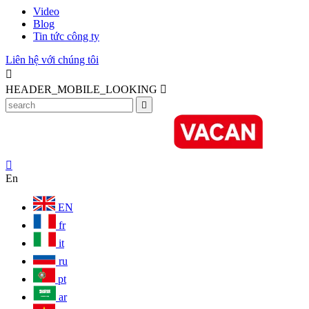
Video
Blog
Tin tức công ty
Liên hệ với chúng tôi

HEADER_MOBILE_LOOKING



En
EN
fr
it
ru
pt
ar