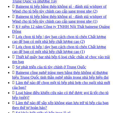
Trung Quốc và phương Tây

Baineng tủ bếp bằng thép không gỉ · đánh giá wishper of
Wind cho tủ bếp tùy chỉnh cao cấp sang trọng nhẹ (2)

Baineng tủ bếp bằng thép không gỉ · đánh giá wishper of
Wind cho tủ bếp tùy chỉnh cao cấp sang trọng nhẹ (1)

Kỷ niệm 12 năm Công ty TNHH Nội Thất baineng Quảng
Đông

Lựa chọn tủ bếp | dạy bạn cách chọn tủ chén Chất lượng
cao để bạn có một nhà bếp chất lượng cao (2)

Lựa chọn tủ bếp | dạy bạn cách chọn tủ chén Chất lượng
cao để bạn có một nhà bếp chất lượng cao (1)

Thiết kế quầy bar nhà bếp 6 loại chắc chắn sẽ chọc vào trái
tim bạn

Sự phát triển của tủ tùy chỉnh ở Trung Quốc

Baineng công nghệ tráng men bằng thép không gỉ thương
hiệu Trung Quốc tinh thần nghệ nhân trong nhà bếp hiện đại

Làm thế nào để chọn một tủ bếp phù hợp cho ngôi nhà mới
của bạn?

Loại bảng điều khiển cửa nào có thể được gọi là tốt cho tủ
bếp (một)?

Làm thế nào để sắp xếp không gian lưu trữ tủ bếp của bạn
theo thứ tự hoàn hảo?

Sự khác biệt giữa tủ bếp inox là gì