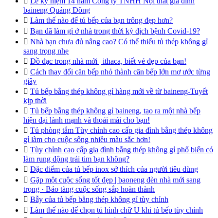

Lễ kỷ niệm 14 năm Công ty TNHH Nội thất gia đình
baineng Quảng Đông

Làm thế nào để tủ bếp của bạn trông đẹp hơn?

Bạn đã làm gì ở nhà trong thời kỳ dịch bệnh Covid-19?

Nhà bạn chưa đủ nâng cao? Có thể thiếu tủ thép không gỉ
sang trọng nhẹ

Đồ đạc trong nhà mới | ithaca, biết vẻ đẹp của bạn!

Cách thay đổi căn bếp nhỏ thành căn bếp lớn mơ ước từng
giây

Tủ bếp bằng thép không gỉ hàng mới về từ baineng-Tuyết
kịp thời

Tủ bếp bằng thép không gỉ baineng, tạo ra một nhà bếp
hiện đại lành mạnh và thoải mái cho bạn!

Tủ phòng tắm Tùy chỉnh cao cấp gia đình bằng thép không
gỉ làm cho cuộc sống nhiều màu sắc hơn!

Tùy chỉnh cao cấp gia đình bằng thép không gỉ phổ biến có
làm rung động trái tim bạn không?

Đặc điểm của tủ bếp inox sở thích của người tiêu dùng

Gặp một cuộc sống tốt đẹp | baoneng đèn nhà mới sang
trọng · Bảo tàng cuộc sống sắp hoàn thành

Bẫy của tủ bếp bằng thép không gỉ tùy chỉnh

Làm thế nào để chọn tủ hình chữ U khi tủ bếp tùy chỉnh