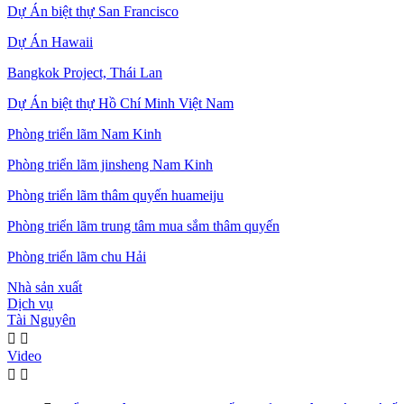
Dự Án biệt thự San Francisco
Dự Án Hawaii
Bangkok Project, Thái Lan
Dự Án biệt thự Hồ Chí Minh Việt Nam
Phòng triển lãm Nam Kinh
Phòng triển lãm jinsheng Nam Kinh
Phòng triển lãm thâm quyến huameiju
Phòng triển lãm trung tâm mua sắm thâm quyến
Phòng triển lãm chu Hải
Nhà sản xuất
Dịch vụ
Tài Nguyên


Video

