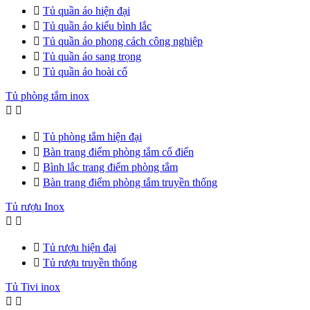

Tủ quần áo hiện đại

Tủ quần áo kiểu bình lắc

Tủ quần áo phong cách công nghiệp

Tủ quần áo sang trọng

Tủ quần áo hoài cổ
Tủ phòng tắm inox



Tủ phòng tắm hiện đại

Bàn trang điểm phòng tắm cổ điển

Bình lắc trang điểm phòng tắm

Bàn trang điểm phòng tắm truyền thống
Tủ rượu Inox



Tủ rượu hiện đại

Tủ rượu truyền thống
Tủ Tivi inox

