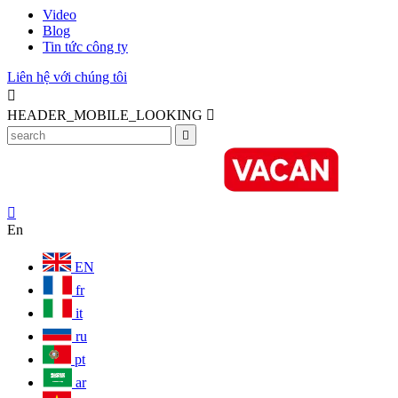
Video
Blog
Tin tức công ty
Liên hệ với chúng tôi

HEADER_MOBILE_LOOKING



En
EN
fr
it
ru
pt
ar