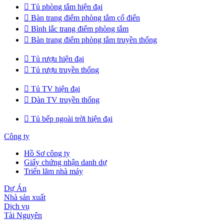

Tủ phòng tắm hiện đại

Bàn trang điểm phòng tắm cổ điển

Bình lắc trang điểm phòng tắm

Bàn trang điểm phòng tắm truyền thống

Tủ rượu hiện đại

Tủ rượu truyền thống

Tủ TV hiện đại

Dàn TV truyền thống

Tủ bếp ngoài trời hiện đại
Công ty
Hồ Sơ công ty
Giấy chứng nhận danh dự
Triển lãm nhà máy
Dự Án
Nhà sản xuất
Dịch vụ
Tài Nguyên