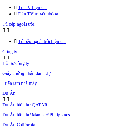

Tủ TV hiện đại

Dàn TV truyền thống
Tủ bếp ngoài trời



Tủ bếp ngoài trời hiện đại
Công ty


Hồ Sơ công ty
Giấy chứng nhận danh dự
Triển lãm nhà máy
Dự Án


Dự Án biệt thự QATAR
Dự Án biệt thự Manila ở Philippines
Dự Án California