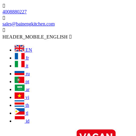

4008880227

sales@bainengkitchen.com

HEADER_MOBILE_ENGLISH

EN
fr
it
ru
pt
ar
vi
th
tl
id