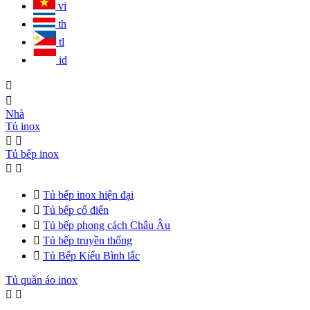
vi
th
tl
id


Nhà
Tủ inox


Tủ bếp inox



Tủ bếp inox hiện đại

Tủ bếp cổ điển

Tủ bếp phong cách Châu Âu

Tủ bếp truyền thống

Tủ Bếp Kiểu Bình lắc
Tủ quần áo inox

