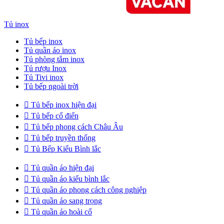
Tủ inox
Tủ bếp inox
Tủ quần áo inox
Tủ phòng tắm inox
Tủ rượu Inox
Tủ Tivi inox
Tủ bếp ngoài trời

Tủ bếp inox hiện đại

Tủ bếp cổ điển

Tủ bếp phong cách Châu Âu

Tủ bếp truyền thống

Tủ Bếp Kiểu Bình lắc

Tủ quần áo hiện đại

Tủ quần áo kiểu bình lắc

Tủ quần áo phong cách công nghiệp

Tủ quần áo sang trọng

Tủ quần áo hoài cổ