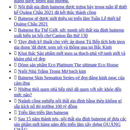
giành được nhiều giải thưởng.

Nội thất gia đình baineng được trưng bày trong tuần lễ thiết
kế Quảng Châu 2021 đã kết thúc thành công

Baineng sẽ được giới thiệu tại triển lãm Tuần Lễ thiết kế
Quảng Châu 2021

Baineng Ra Thế Giới, sức mạnh nội thất gia đình baineng
xuất hiện tại hội chợ Canton lần thứ 130

'Quy định kỹ thuật cho việc áp dụng Tủ Bếp tích hợp inox
gia dụng 'đã được xem xét và thông qua tại Bắc Kinh

Khai thác Sản phẩm mới guss sa thạch-phá vỡ ranh giới và
khám phá vẻ đẹp

Dòng sản phẩm Eco Platinum The ultimate Eco House

Ngôi Nhà Trắng Trong Mơ bạch kim

Baineng Skin Sensation Series-vẻ đẹp đáng kinh ngạc của
cảm ứng

Những thói quen nhà bếp nhỏ đã quen với sức khỏe đến
mức nào?

Ngành công nghiệp nội thất gia đình bằng thép không gỉ
sắp kích nổ thị trường 100 tỷ đồng

Triển lãm triển lãm baineng

Sau 15 năm thành tựu, nội thất gia đình baineng sẽ đưa các
sản phẩm mới hàng năm đến triển lãm xây dựng QUẢNG
CHÂU