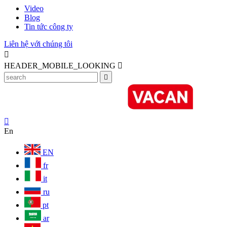
Video
Blog
Tin tức công ty
Liên hệ với chúng tôi

HEADER_MOBILE_LOOKING



En
EN
fr
it
ru
pt
ar