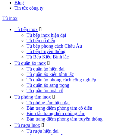
Blog
Tin tức công ty
Tủ inox
Tủ bếp inox

Tủ bếp inox hiện đại
Tủ bếp cổ điển
Tủ bếp phong cách Châu Âu
Tủ bếp truyền thống
Tủ Bếp Kiểu Bình lắc
Tủ quần áo inox

Tủ quần áo hiện đại
Tủ quần áo kiểu bình lắc
Tủ quần áo phong cách công nghiệp
Tủ quần áo sang trọng
Tủ quần áo hoài cổ
Tủ phòng tắm inox

Tủ phòng tắm hiện đại
Bàn trang điểm phòng tắm cổ điển
Bình lắc trang điểm phòng tắm
Bàn trang điểm phòng tắm truyền thống
Tủ rượu Inox

Tủ rượu hiện đại