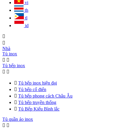
vi
th
tl
id


Nhà
Tủ inox


Tủ bếp inox



Tủ bếp inox hiện đại

Tủ bếp cổ điển

Tủ bếp phong cách Châu Âu

Tủ bếp truyền thống

Tủ Bếp Kiểu Bình lắc
Tủ quần áo inox

