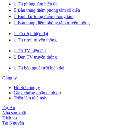

Tủ phòng tắm hiện đại

Bàn trang điểm phòng tắm cổ điển

Bình lắc trang điểm phòng tắm

Bàn trang điểm phòng tắm truyền thống

Tủ rượu hiện đại

Tủ rượu truyền thống

Tủ TV hiện đại

Dàn TV truyền thống

Tủ bếp ngoài trời hiện đại
Công ty
Hồ Sơ công ty
Giấy chứng nhận danh dự
Triển lãm nhà máy
Dự Án
Nhà sản xuất
Dịch vụ
Tài Nguyên