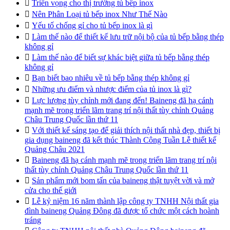

Triển vọng cho thị trường tủ bếp inox

Nên Phân Loại tủ bếp inox Như Thế Nào

Yếu tố chống gỉ cho tủ bếp inox là gì

Làm thế nào để thiết kế lưu trữ nội bộ của tủ bếp bằng thép
không gỉ

Làm thế nào để biết sự khác biệt giữa tủ bếp bằng thép
không gỉ

Bạn biết bao nhiêu về tủ bếp bằng thép không gỉ

Những ưu điểm và nhược điểm của tủ inox là gì?

Lực lượng tùy chỉnh mới đang đến! Baineng đã hạ cánh
mạnh mẽ trong triển lãm trang trí nội thất tùy chỉnh Quảng
Châu Trung Quốc lần thứ 11

Với thiết kế sáng tạo để giải thích nội thất nhà đẹp, thiết bị
gia dụng baineng đã kết thúc Thành Công Tuần Lễ thiết kế
Quảng Châu 2021

Baineng đã hạ cánh mạnh mẽ trong triển lãm trang trí nội
thất tùy chỉnh Quảng Châu Trung Quốc lần thứ 11

Sản phẩm mới bom tấn của baineng thật tuyệt vời và mở
cửa cho thế giới

Lễ kỷ niệm 16 năm thành lập công ty TNHH Nội thất gia
đình baineng Quảng Đông đã được tổ chức một cách hoành
tráng