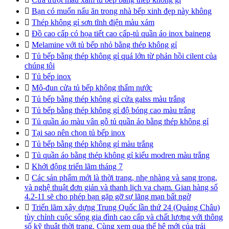

Bạn có muốn nấu ăn trong nhà bếp xinh đẹp này không

Thép không gỉ sơn tĩnh điện màu xám

Đồ cao cấp có họa tiết cao cấp-tủ quần áo inox baineng

Melamine với tủ bếp nhỏ bằng thép không gỉ

Tủ bếp bằng thép không gỉ quá lớn từ phản hồi cilent của
chúng tôi

Tủ bếp inox

Mô-đun cửa tủ bếp không thấm nước

Tủ bếp bằng thép không gỉ cửa galss màu trắng

Tủ bếp bằng thép không gỉ độ bóng cao màu trắng

Tủ quần áo màu vân gỗ tủ quần áo bằng thép không gỉ

Tại sao nên chọn tủ bếp inox

Tủ bếp bằng thép không gỉ màu trắng

Tủ quần áo bằng thép không gỉ kiểu modren màu trắng

Khởi động triển lãm tháng 7

Các sản phẩm mới là thời trang, nhẹ nhàng và sang trọng,
và nghệ thuật đơn giản và thanh lịch va chạm. Gian hàng số
4.2-11 sẽ cho phép bạn gặp gỡ sự lãng mạn bất ngờ

Triển lãm xây dựng Trung Quốc lần thứ 24 (Quảng Châu)
tùy chỉnh cuộc sống gia đình cao cấp và chất lượng với thông
số kỹ thuật thời trang. Cùng xem qua thế hệ mới của trải