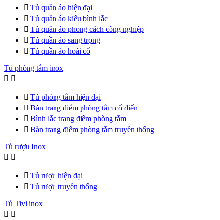

Tủ quần áo hiện đại

Tủ quần áo kiểu bình lắc

Tủ quần áo phong cách công nghiệp

Tủ quần áo sang trọng

Tủ quần áo hoài cổ
Tủ phòng tắm inox



Tủ phòng tắm hiện đại

Bàn trang điểm phòng tắm cổ điển

Bình lắc trang điểm phòng tắm

Bàn trang điểm phòng tắm truyền thống
Tủ rượu Inox



Tủ rượu hiện đại

Tủ rượu truyền thống
Tủ Tivi inox

