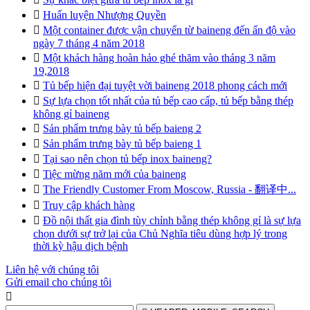

Huấn luyện Nhượng Quyền

Một container được vận chuyển từ baineng đến ấn độ vào
ngày 7 tháng 4 năm 2018

Một khách hàng hoàn hảo ghé thăm vào tháng 3 năm
19,2018

Tủ bếp hiện đại tuyệt vời baineng 2018 phong cách mới

Sự lựa chọn tốt nhất của tủ bếp cao cấp, tủ bếp bằng thép
không gỉ baineng

Sản phẩm trưng bày tủ bếp baieng 2

Sản phẩm trưng bày tủ bếp baieng 1

Tại sao nên chọn tủ bếp inox baineng?

Tiệc mừng năm mới của baineng

The Friendly Customer From Moscow, Russia - 翻译中...

Truy cập khách hàng

Đồ nội thất gia đình tùy chỉnh bằng thép không gỉ là sự lựa
chọn dưới sự trở lại của Chủ Nghĩa tiêu dùng hợp lý trong
thời kỳ hậu dịch bệnh
Liên hệ với chúng tôi
Gửi email cho chúng tôi
