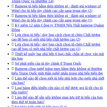
Trung Quốc và phương Tây

Baineng tủ bếp bằng thép không gỉ · đánh giá wishper of
Wind cho tủ bếp tùy chỉnh cao cấp sang trọng nhẹ (2)

Baineng tủ bếp bằng thép không gỉ · đánh giá wishper of
Wind cho tủ bếp tùy chỉnh cao cấp sang trọng nhẹ (1)

Kỷ niệm 12 năm Công ty TNHH Nội Thất baineng Quảng
Đông

Lựa chọn tủ bếp | dạy bạn cách chọn tủ chén Chất lượng
cao để bạn có một nhà bếp chất lượng cao (2)

Lựa chọn tủ bếp | dạy bạn cách chọn tủ chén Chất lượng
cao để bạn có một nhà bếp chất lượng cao (1)

Thiết kế quầy bar nhà bếp 6 loại chắc chắn sẽ chọc vào trái
tim bạn

Sự phát triển của tủ tùy chỉnh ở Trung Quốc

Baineng công nghệ tráng men bằng thép không gỉ thương
hiệu Trung Quốc tinh thần nghệ nhân trong nhà bếp hiện đại

Làm thế nào để chọn một tủ bếp phù hợp cho ngôi nhà mới
của bạn?

Loại bảng điều khiển cửa nào có thể được gọi là tốt cho tủ
bếp (một)?

Làm thế nào để sắp xếp không gian lưu trữ tủ bếp của bạn
theo thứ tự hoàn hảo?

Sự khác biệt giữa tủ bếp inox là gì