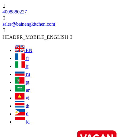

4008880227

sales@bainengkitchen.com

HEADER_MOBILE_ENGLISH

EN
fr
it
ru
pt
ar
vi
th
tl
id