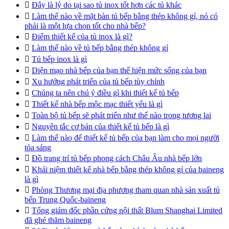

Đây là lý do tại sao tủ inox tốt hơn các tủ khác

Làm thế nào về mặt bàn tủ bếp bằng thép không gỉ, nó có
phải là một lựa chọn tốt cho nhà bếp?

Điểm thiết kế của tủ inox là gì?

Làm thế nào về tủ bếp bằng thép không gỉ

Tủ bếp inox là gì

Diện mạo nhà bếp của bạn thể hiện mức sống của bạn

Xu hướng phát triển của tủ bếp tùy chỉnh

Chúng ta nên chú ý điều gì khi thiết kế tủ bếp

Thiết kế nhà bếp mộc mạc thiết yếu là gì

Toàn bộ tủ bếp sẽ phát triển như thế nào trong tương lai

Nguyên tắc cơ bản của thiết kế tủ bếp là gì

Làm thế nào để thiết kế tủ bếp của bạn làm cho mọi người
tỏa sáng

Đồ trang trí tủ bếp phong cách Châu Âu nhà bếp lớn

Khái niệm thiết kế nhà bếp bằng thép không gỉ của baineng
là gì

Phòng Thương mại địa phương tham quan nhà sản xuất tủ
bếp Trung Quốc-baineng

Tổng giám đốc phần cứng nội thất Blum Shanghai Limited
đã ghé thăm baineng