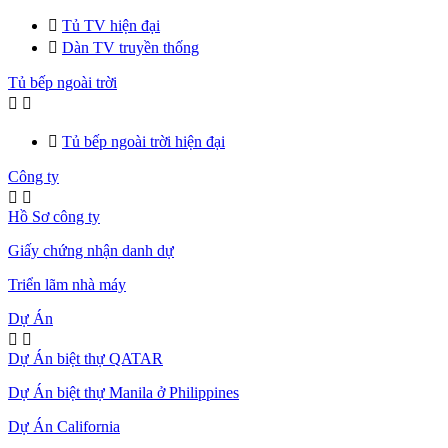

Tủ TV hiện đại

Dàn TV truyền thống
Tủ bếp ngoài trời



Tủ bếp ngoài trời hiện đại
Công ty


Hồ Sơ công ty
Giấy chứng nhận danh dự
Triển lãm nhà máy
Dự Án


Dự Án biệt thự QATAR
Dự Án biệt thự Manila ở Philippines
Dự Án California