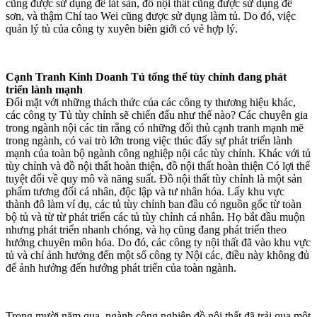
cũng được sử dụng để lát sàn, đồ nội thất cũng được sử dụng để
sơn, và thậm Chí tao Wei cũng được sử dụng làm tủ. Do đó, việc
quản lý tủ của công ty xuyên biên giới có vẻ hợp lý.
Cạnh Tranh Kinh Doanh Tủ tổng thể tùy chỉnh đang phát
triển lành mạnh
Đối mặt với những thách thức của các công ty thương hiệu khác,
các công ty Tủ tùy chỉnh sẽ chiến đấu như thế nào? Các chuyên gia
trong ngành nội các tin rằng có những đối thủ cạnh tranh mạnh mẽ
trong ngành, có vai trò lớn trong việc thúc đẩy sự phát triển lành
mạnh của toàn bộ ngành công nghiệp nội các tùy chỉnh. Khác với tủ
tùy chỉnh và đồ nội thất hoàn thiện, đồ nội thất hoàn thiện Có lợi thế
tuyệt đối về quy mô và năng suất. Đồ nội thất tùy chỉnh là một sản
phẩm tương đối cá nhân, độc lập và tư nhân hóa. Lấy khu vực
thành đô làm ví dụ, các tủ tùy chỉnh ban đầu có nguồn gốc từ toàn
bộ tủ và từ từ phát triển các tủ tùy chỉnh cá nhân. Họ bắt đầu muộn
nhưng phát triển nhanh chóng, và họ cũng đang phát triển theo
hướng chuyên môn hóa. Do đó, các công ty nội thất đã vào khu vực
tủ và chỉ ảnh hưởng đến một số công ty Nội các, điều này không đủ
để ảnh hưởng đến hướng phát triển của toàn ngành.
Trong mười năm qua, ngành công nghiệp đồ nội thất đã trải qua một