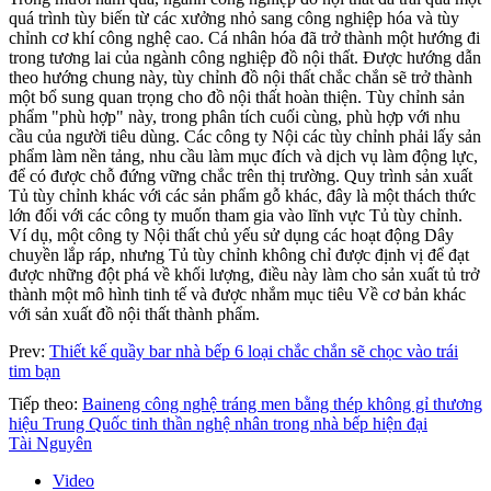
quá trình tùy biến từ các xưởng nhỏ sang công nghiệp hóa và tùy
chỉnh cơ khí công nghệ cao. Cá nhân hóa đã trở thành một hướng đi
trong tương lai của ngành công nghiệp đồ nội thất. Được hướng dẫn
theo hướng chung này, tùy chỉnh đồ nội thất chắc chắn sẽ trở thành
một bổ sung quan trọng cho đồ nội thất hoàn thiện. Tùy chỉnh sản
phẩm "phù hợp" này, trong phân tích cuối cùng, phù hợp với nhu
cầu của người tiêu dùng. Các công ty Nội các tùy chỉnh phải lấy sản
phẩm làm nền tảng, nhu cầu làm mục đích và dịch vụ làm động lực,
để có được chỗ đứng vững chắc trên thị trường. Quy trình sản xuất
Tủ tùy chỉnh khác với các sản phẩm gỗ khác, đây là một thách thức
lớn đối với các công ty muốn tham gia vào lĩnh vực Tủ tùy chỉnh.
Ví dụ, một công ty Nội thất chủ yếu sử dụng các hoạt động Dây
chuyền lắp ráp, nhưng Tủ tùy chỉnh không chỉ được định vị để đạt
được những đột phá về khối lượng, điều này làm cho sản xuất tủ trở
thành một mô hình tinh tế và được nhắm mục tiêu Về cơ bản khác
với sản xuất đồ nội thất thành phẩm.
Prev:
Thiết kế quầy bar nhà bếp 6 loại chắc chắn sẽ chọc vào trái
tim bạn
Tiếp theo:
Baineng công nghệ tráng men bằng thép không gỉ thương
hiệu Trung Quốc tinh thần nghệ nhân trong nhà bếp hiện đại
Tài Nguyên
Video