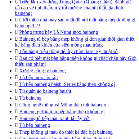

Triển lãm xây dựng Trung Quốc (Quảng Châu), đánh giá
rất cao về tính thẩm mỹ tối thượng của nội thất gia đình
baineng!

Giới thiệu nhà máy sản xuất đồ nội thất bằng thép không gỉ
baineng 9 23

Phòng trưng bày Lò Nung inox baineng

Baineng tủ bếp bằng thép không gỉ đơn giản thời gian thiết
kế bảng điều khiển cửa siêu mỏng màu trắng

Tốn hàng triệu đồng để tùy chỉnh laser kỹ thuật số

Bạn có biết mặt bàn bằng thép không gỉ chắc chắn hãy Giới
thiệu sản phẩm!

Xưởng công ty baineng

Tủ bếp inox lắp ráp

Tủ bếp baineng baishi Series bằng thép không gỉ

Tủ quần áo baineng baishi

Tủ baineng

Công nghệ mộng và Mộng thân thịt baineng

Baineng geffirati tủ bếp bằng thép không gỉ

Baineng tủ bếp màu xanh lá cây với

Tủ bếp baineng

Thép không gỉ màu đỏ thiết kế đặc biệt baineng

Cửa trượt màu xám tủ bếp bằng thép không gỉ