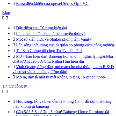

Bảng điều khiển cửa opexel Series-Ốp PVC
Blog



Đặc điểm của Tủ rượu hiện đại

Làm thế nào để chọn tủ bếp truyền thống?

Một số kiến thức về Shaker phòng tắm Vanity

Làn sóng thời trang của tủ quần áo phong cách công nghiệp

Tại Sao Chúng tôi chọn Tủ Tv hiện đại?

Mở × hậu hiện đại! Baineng home, định nghĩa lại ngôi Nhà
chất lượng cao với Chủ Nghĩa Hậu hiện đại

Vinh Quang đứng đầu, mở màn cho nhà thông minh R & D
và cơ sở sản xuất đang đứng đầu!

Mở ra, đây là một bí mật không lo lắng "Kitchen noob"...
Tin tức công ty



Núi, sông, hồ và biển đều là Phong Cảnh-đồ nội thất bằng
thép không gỉ baineng

Cấp 5A! 5 Sao! Top 5 trăm! Baineng Home Furniture đã