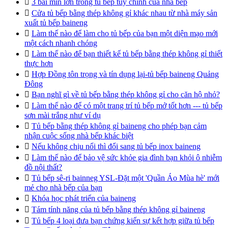

3 bãi mìn lớn trong tủ bếp tùy chỉnh của nhà bếp

Cửa tủ bếp bằng thép không gỉ khác nhau từ nhà máy sản
xuất tủ bếp baineng

Làm thế nào để làm cho tủ bếp của bạn một diện mạo mới
một cách nhanh chóng

Làm thế nào để bạn thiết kế tủ bếp bằng thép không gỉ thiết
thực hơn

Hợp Đồng tôn trọng và tín dụng lại-tủ bếp baineng Quảng
Đông

Bạn nghĩ gì về tủ bếp bằng thép không gỉ cho căn hộ nhỏ?

Làm thế nào để có một trang trí tủ bếp mở tốt hơn --- tủ bếp
sơn mài trắng như ví dụ

Tủ bếp bằng thép không gỉ baineng cho phép bạn cảm
nhận cuộc sống nhà bếp khác biệt

Nếu không chịu nổi thì đổi sang tủ bếp inox baineng

Làm thế nào để bảo vệ sức khỏe gia đình bạn khỏi ô nhiễm
đồ nội thất?

Tủ bếp sê-ri bainneg YSL-Đặt một 'Quần Áo Mùa hè' mới
mẻ cho nhà bếp của bạn

Khóa học phát triển của baineng

Tám tính năng của tủ bếp bằng thép không gỉ baineng

Tủ bếp 4 loại đưa bạn chứng kiến sự kết hợp giữa tủ bếp