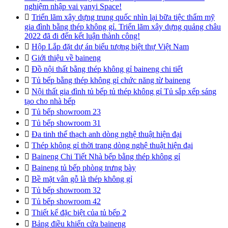
nghiệm nhập vai yanyi Space!

Triển lãm xây dựng trung quốc nhìn lại bữa tiệc thẩm mỹ
gia đình bằng thép không gỉ. Triển lãm xây dựng quảng châu
2022 đã đi đến kết luận thành công!

Hộp Lắp đặt dự án biểu tượng biệt thự Việt Nam

Giới thiệu về baineng

Đồ nội thất bằng thép không gỉ baineng chi tiết

Tủ bếp bằng thép không gỉ chức năng từ baineng

Nội thất gia đình tủ bếp tủ thép không gỉ Tủ sắp xếp sáng
tạo cho nhà bếp

Tủ bếp showroom 23

Tủ bếp showroom 31

Đa tinh thể thạch anh dòng nghệ thuật hiện đại

Thép không gỉ thời trang dòng nghệ thuật hiện đại

Baineng Chi Tiết Nhà bếp bằng thép không gỉ

Baineng tủ bếp phòng trưng bày

Bề mặt vân gỗ là thép không gỉ

Tủ bếp showroom 32

Tủ bếp showroom 42

Thiết kế đặc biệt của tủ bếp 2

Bảng điều khiển cửa baineng