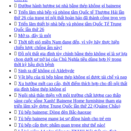

Đường hành hương tại nhà bằng thép không gỉ baineng

Triển lãm nhà bếp và phòng tắm Quốc tế Thượng Hải lần
thứ 26 của trang trí nội thất hoàn hảo đã thành công trọn vẹn

Triển lãm thiết bị nhà bếp và phòng tắm Quốc Tế Trung
Quốc lần thứ 26

Mở ra, đây là một

Thời tiết gió miền Nam đang đến, vì vậy hãy thực hiện
chiến lược chống ẩm này!

Đồ nội thất gia đình tùy chỉnh bằng thép không gỉ là sự lựa
chọn dưới sự trở lại của Chủ Nghĩa tiêu dùng hợp lý trong
thời kỳ hậu dịch bệnh

Sinh ra để không có Aldehyde

Vật liệu của tủ bếp bằng thép không gỉ được tái chế và nạp

Xu hướng mới cao cấp, thời điểm thích hợp cho đồ nội thất
gia đình bằng thép không gỉ

Ngôi nhà thân thiện với môi trường chất lượng cao thắp
sáng cuộc sống Xanh! Baineng Home furnishing tham gia
triển lãm xây dựng Trung Quốc lần thứ 22 (Quảng Châu)

Tủ bếp baineng: Dòng đèn Bắc-haoxue

Tủ bếp baineng mang lại sự đồng hành cho trẻ em

Tủ bếp cấp thực phẩm quan trọng như thế nào!