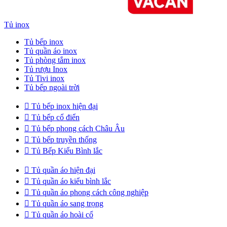
Tủ inox
Tủ bếp inox
Tủ quần áo inox
Tủ phòng tắm inox
Tủ rượu Inox
Tủ Tivi inox
Tủ bếp ngoài trời

Tủ bếp inox hiện đại

Tủ bếp cổ điển

Tủ bếp phong cách Châu Âu

Tủ bếp truyền thống

Tủ Bếp Kiểu Bình lắc

Tủ quần áo hiện đại

Tủ quần áo kiểu bình lắc

Tủ quần áo phong cách công nghiệp

Tủ quần áo sang trọng

Tủ quần áo hoài cổ