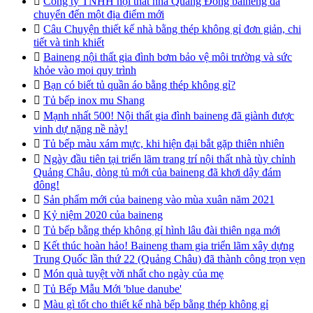

Công ty TNHH nội thất nhà Quảng Đông baineng đã
chuyển đến một địa điểm mới

Câu Chuyện thiết kế nhà bằng thép không gỉ đơn giản, chi
tiết và tinh khiết

Baineng nội thất gia đình bơm bảo vệ môi trường và sức
khỏe vào mọi quy trình

Bạn có biết tủ quần áo bằng thép không gỉ?

Tủ bếp inox mu Shang

Mạnh nhất 500! Nội thất gia đình baineng đã giành được
vinh dự nặng nề này!

Tủ bếp màu xám mực, khi hiện đại bắt gặp thiên nhiên

Ngày đầu tiên tại triển lãm trang trí nội thất nhà tùy chỉnh
Quảng Châu, dòng tủ mới của baineng đã khơi dậy đám
đông!

Sản phẩm mới của baineng vào mùa xuân năm 2021

Kỷ niệm 2020 của baineng

Tủ bếp bằng thép không gỉ hình lâu đài thiên nga mới

Kết thúc hoàn hảo! Baineng tham gia triển lãm xây dựng
Trung Quốc lần thứ 22 (Quảng Châu) đã thành công trọn vẹn

Món quà tuyệt vời nhất cho ngày của mẹ

Tủ Bếp Mẫu Mới 'blue danube'

Màu gì tốt cho thiết kế nhà bếp bằng thép không gỉ