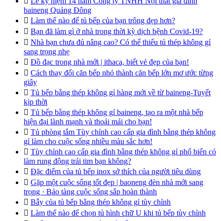

Lễ kỷ niệm 14 năm Công ty TNHH Nội thất gia đình
baineng Quảng Đông

Làm thế nào để tủ bếp của bạn trông đẹp hơn?

Bạn đã làm gì ở nhà trong thời kỳ dịch bệnh Covid-19?

Nhà bạn chưa đủ nâng cao? Có thể thiếu tủ thép không gỉ
sang trọng nhẹ

Đồ đạc trong nhà mới | ithaca, biết vẻ đẹp của bạn!

Cách thay đổi căn bếp nhỏ thành căn bếp lớn mơ ước từng
giây

Tủ bếp bằng thép không gỉ hàng mới về từ baineng-Tuyết
kịp thời

Tủ bếp bằng thép không gỉ baineng, tạo ra một nhà bếp
hiện đại lành mạnh và thoải mái cho bạn!

Tủ phòng tắm Tùy chỉnh cao cấp gia đình bằng thép không
gỉ làm cho cuộc sống nhiều màu sắc hơn!

Tùy chỉnh cao cấp gia đình bằng thép không gỉ phổ biến có
làm rung động trái tim bạn không?

Đặc điểm của tủ bếp inox sở thích của người tiêu dùng

Gặp một cuộc sống tốt đẹp | baoneng đèn nhà mới sang
trọng · Bảo tàng cuộc sống sắp hoàn thành

Bẫy của tủ bếp bằng thép không gỉ tùy chỉnh

Làm thế nào để chọn tủ hình chữ U khi tủ bếp tùy chỉnh