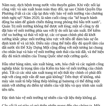
Năm nay, dịch bệnh trong nước vừa thuyên giảm. Khi việc nối lại
công việc và sản xuất hoàn toàn thay đổi, tại sao Chính Quyền Địa
Phương ở tất cả các cấp lại đưa việc bảo vệ môi trường vào chương
trình nghị sự? Năm 2020, là năm cuối cùng của "kế hoạch hành
động ba năm để giành chiến thắng trong phòng thủ bầu trời xanh",
Quản Trị môi trường không thể được nới lỏng; một số công ty đã
đặt bảo vệ môi trường phía sau với lý do nối lại sản xuất. Để kiềm
chế xu hướng xả thải vô trật tự, các cơ quan chính phủ đã khởi
xướng khắc phục môi trường khu vực với tiền đề đảm bảo sự ổn
định kinh tế và xã hội. Điều này cũng thể hiện đầy đủ quyết tâm của
đất nước tôi Để Xây Dựng Một cộng đồng với một tương lai chung
cho nhân loại và bảo vệ môi trường sinh thái của trái đất, và thể hiện
đầy đủ trách nhiệm của Trung Quốc như một cường quốc.
Hầu như hàng năm, sản xuất bảng, sơn, hóa chất và các ngành công
nghiệp khác là trọng tâm của Kiểm tra bảo vệ môi trường của chính
phủ. Tất cả các nhà sản xuất trang trí nội thất tùy chỉnh có phải đối
mặt với cùng một vấn đề nan giải không? Trên thực tế không, nhà
máy sản xuất tủ bếp bằng thép không gỉ baineng có thể đứng một
mình với những ưu điểm tự nhiên của vật liệu và quy trình sản xuất
tiên tiến.
Đặc tính bảo vệ môi trường tự nhiên của vật liệu thép không gỉ.
Cây cối là sự giàu có mà thiên nhiên mang đến cho chúng ta. Một