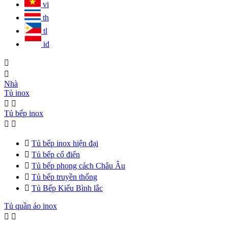
vi
th
tl
id


Nhà
Tủ inox


Tủ bếp inox



Tủ bếp inox hiện đại

Tủ bếp cổ điển

Tủ bếp phong cách Châu Âu

Tủ bếp truyền thống

Tủ Bếp Kiểu Bình lắc
Tủ quần áo inox

