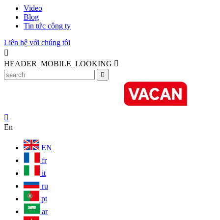
Video
Blog
Tin tức công ty
Liên hệ với chúng tôi

HEADER_MOBILE_LOOKING



En
EN
fr
it
ru
pt
ar