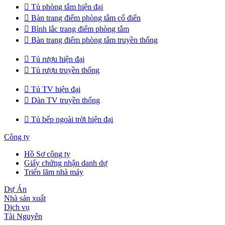

Tủ phòng tắm hiện đại

Bàn trang điểm phòng tắm cổ điển

Bình lắc trang điểm phòng tắm

Bàn trang điểm phòng tắm truyền thống

Tủ rượu hiện đại

Tủ rượu truyền thống

Tủ TV hiện đại

Dàn TV truyền thống

Tủ bếp ngoài trời hiện đại
Công ty
Hồ Sơ công ty
Giấy chứng nhận danh dự
Triển lãm nhà máy
Dự Án
Nhà sản xuất
Dịch vụ
Tài Nguyên