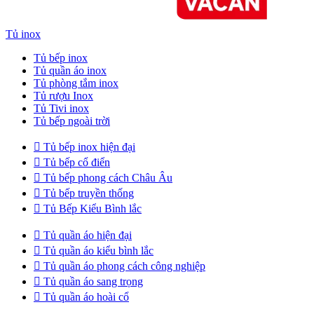
Tủ inox
Tủ bếp inox
Tủ quần áo inox
Tủ phòng tắm inox
Tủ rượu Inox
Tủ Tivi inox
Tủ bếp ngoài trời

Tủ bếp inox hiện đại

Tủ bếp cổ điển

Tủ bếp phong cách Châu Âu

Tủ bếp truyền thống

Tủ Bếp Kiểu Bình lắc

Tủ quần áo hiện đại

Tủ quần áo kiểu bình lắc

Tủ quần áo phong cách công nghiệp

Tủ quần áo sang trọng

Tủ quần áo hoài cổ