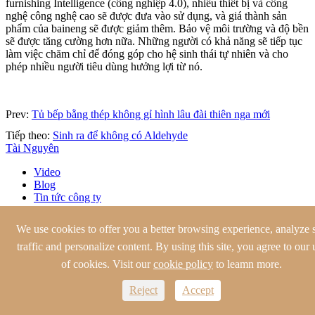
furnishing Intelligence (công nghiệp 4.0), nhiều thiết bị và công
nghệ công nghệ cao sẽ được đưa vào sử dụng, và giá thành sản
phẩm của baineng sẽ được giảm thêm. Bảo vệ môi trường và độ bền
sẽ được tăng cường hơn nữa. Những người có khả năng sẽ tiếp tục
làm việc chăm chỉ để đóng góp cho hệ sinh thái tự nhiên và cho
phép nhiều người tiêu dùng hưởng lợi từ nó.
Prev:
Tủ bếp bằng thép không gỉ hình lâu đài thiên nga mới
Tiếp theo:
Sinh ra để không có Aldehyde
Tài Nguyên
Video
Blog
Tin tức công ty
Tủ inox
We use cookies to offer you a better browsing experience, analyze s
traffic and personalize content. By using this site, you agree to our 
Tủ bếp inox

Tủ bếp inox hiện đại
of cookies. Visit our
cookie policy
to leamn more.
Tủ bếp cổ điển
Tủ bếp phong cách Châu Âu
Reject
Accept
Tủ bếp truyền thống
Tủ Bếp Kiểu Bình lắc