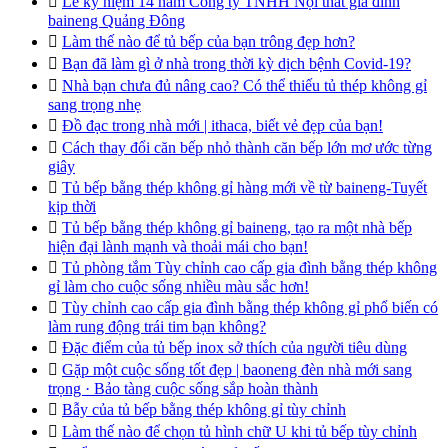

Lễ kỷ niệm 14 năm Công ty TNHH Nội thất gia đình
baineng Quảng Đông

Làm thế nào để tủ bếp của bạn trông đẹp hơn?

Bạn đã làm gì ở nhà trong thời kỳ dịch bệnh Covid-19?

Nhà bạn chưa đủ nâng cao? Có thể thiếu tủ thép không gỉ
sang trọng nhẹ

Đồ đạc trong nhà mới | ithaca, biết vẻ đẹp của bạn!

Cách thay đổi căn bếp nhỏ thành căn bếp lớn mơ ước từng
giây

Tủ bếp bằng thép không gỉ hàng mới về từ baineng-Tuyết
kịp thời

Tủ bếp bằng thép không gỉ baineng, tạo ra một nhà bếp
hiện đại lành mạnh và thoải mái cho bạn!

Tủ phòng tắm Tùy chỉnh cao cấp gia đình bằng thép không
gỉ làm cho cuộc sống nhiều màu sắc hơn!

Tùy chỉnh cao cấp gia đình bằng thép không gỉ phổ biến có
làm rung động trái tim bạn không?

Đặc điểm của tủ bếp inox sở thích của người tiêu dùng

Gặp một cuộc sống tốt đẹp | baoneng đèn nhà mới sang
trọng · Bảo tàng cuộc sống sắp hoàn thành

Bẫy của tủ bếp bằng thép không gỉ tùy chỉnh

Làm thế nào để chọn tủ hình chữ U khi tủ bếp tùy chỉnh