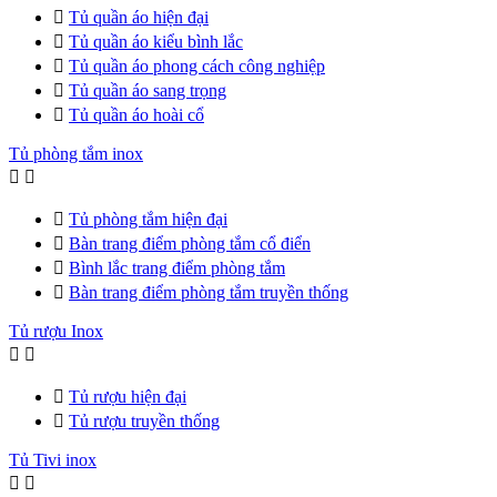

Tủ quần áo hiện đại

Tủ quần áo kiểu bình lắc

Tủ quần áo phong cách công nghiệp

Tủ quần áo sang trọng

Tủ quần áo hoài cổ
Tủ phòng tắm inox



Tủ phòng tắm hiện đại

Bàn trang điểm phòng tắm cổ điển

Bình lắc trang điểm phòng tắm

Bàn trang điểm phòng tắm truyền thống
Tủ rượu Inox



Tủ rượu hiện đại

Tủ rượu truyền thống
Tủ Tivi inox

