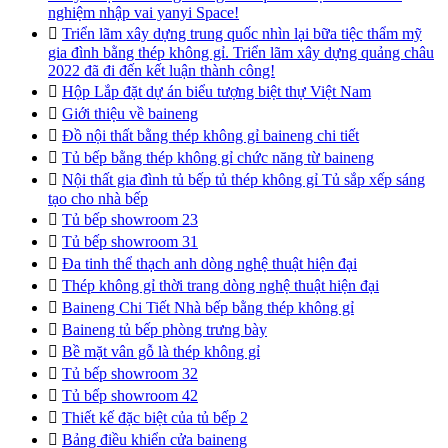
nghiệm nhập vai yanyi Space!

Triển lãm xây dựng trung quốc nhìn lại bữa tiệc thẩm mỹ
gia đình bằng thép không gỉ. Triển lãm xây dựng quảng châu
2022 đã đi đến kết luận thành công!

Hộp Lắp đặt dự án biểu tượng biệt thự Việt Nam

Giới thiệu về baineng

Đồ nội thất bằng thép không gỉ baineng chi tiết

Tủ bếp bằng thép không gỉ chức năng từ baineng

Nội thất gia đình tủ bếp tủ thép không gỉ Tủ sắp xếp sáng
tạo cho nhà bếp

Tủ bếp showroom 23

Tủ bếp showroom 31

Đa tinh thể thạch anh dòng nghệ thuật hiện đại

Thép không gỉ thời trang dòng nghệ thuật hiện đại

Baineng Chi Tiết Nhà bếp bằng thép không gỉ

Baineng tủ bếp phòng trưng bày

Bề mặt vân gỗ là thép không gỉ

Tủ bếp showroom 32

Tủ bếp showroom 42

Thiết kế đặc biệt của tủ bếp 2

Bảng điều khiển cửa baineng