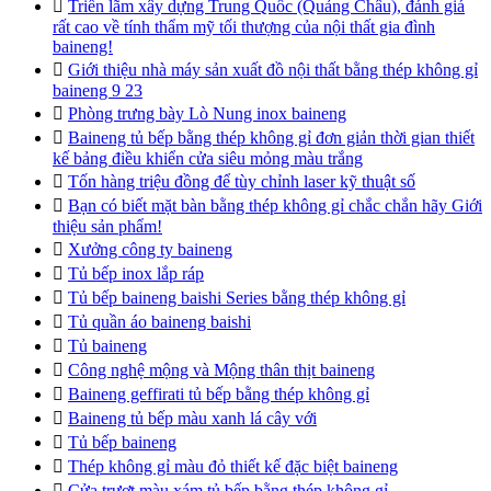

Triển lãm xây dựng Trung Quốc (Quảng Châu), đánh giá
rất cao về tính thẩm mỹ tối thượng của nội thất gia đình
baineng!

Giới thiệu nhà máy sản xuất đồ nội thất bằng thép không gỉ
baineng 9 23

Phòng trưng bày Lò Nung inox baineng

Baineng tủ bếp bằng thép không gỉ đơn giản thời gian thiết
kế bảng điều khiển cửa siêu mỏng màu trắng

Tốn hàng triệu đồng để tùy chỉnh laser kỹ thuật số

Bạn có biết mặt bàn bằng thép không gỉ chắc chắn hãy Giới
thiệu sản phẩm!

Xưởng công ty baineng

Tủ bếp inox lắp ráp

Tủ bếp baineng baishi Series bằng thép không gỉ

Tủ quần áo baineng baishi

Tủ baineng

Công nghệ mộng và Mộng thân thịt baineng

Baineng geffirati tủ bếp bằng thép không gỉ

Baineng tủ bếp màu xanh lá cây với

Tủ bếp baineng

Thép không gỉ màu đỏ thiết kế đặc biệt baineng

Cửa trượt màu xám tủ bếp bằng thép không gỉ