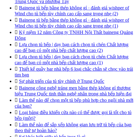
Trung Quốc và phương Tây

Baineng tủ bếp bằng thép không gỉ · đánh giá wishper of
Wind cho tủ bếp tùy chỉnh cao cấp sang trọng nhẹ (2)

Baineng tủ bếp bằng thép không gỉ · đánh giá wishper of
Wind cho tủ bếp tùy chỉnh cao cấp sang trọng nhẹ (1)

Kỷ niệm 12 năm Công ty TNHH Nội Thất baineng Quảng
Đông

Lựa chọn tủ bếp | dạy bạn cách chọn tủ chén Chất lượng
cao để bạn có một nhà bếp chất lượng cao (2)

Lựa chọn tủ bếp | dạy bạn cách chọn tủ chén Chất lượng
cao để bạn có một nhà bếp chất lượng cao (1)

Thiết kế quầy bar nhà bếp 6 loại chắc chắn sẽ chọc vào trái
tim bạn

Sự phát triển của tủ tùy chỉnh ở Trung Quốc

Baineng công nghệ tráng men bằng thép không gỉ thương
hiệu Trung Quốc tinh thần nghệ nhân trong nhà bếp hiện đại

Làm thế nào để chọn một tủ bếp phù hợp cho ngôi nhà mới
của bạn?

Loại bảng điều khiển cửa nào có thể được gọi là tốt cho tủ
bếp (một)?

Làm thế nào để sắp xếp không gian lưu trữ tủ bếp của bạn
theo thứ tự hoàn hảo?

Sự khác biệt giữa tủ bếp inox là gì