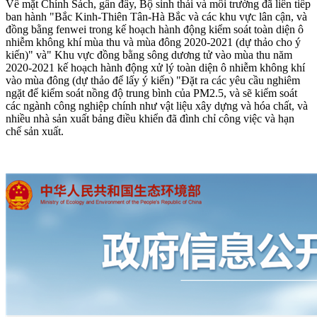
Về mặt Chính Sách, gần đây, Bộ sinh thái và môi trường đã liên tiếp
ban hành "Bắc Kinh-Thiên Tân-Hà Bắc và các khu vực lân cận, và
đồng bằng fenwei trong kế hoạch hành động kiểm soát toàn diện ô
nhiễm không khí mùa thu và mùa đông 2020-2021 (dự thảo cho ý
kiến)" và" Khu vực đồng bằng sông dương tử vào mùa thu năm
2020-2021 kế hoạch hành động xử lý toàn diện ô nhiễm không khí
vào mùa đông (dự thảo để lấy ý kiến) "Đặt ra các yêu cầu nghiêm
ngặt để kiểm soát nồng độ trung bình của PM2.5, và sẽ kiểm soát
các ngành công nghiệp chính như vật liệu xây dựng và hóa chất, và
nhiều nhà sản xuất bảng điều khiển đã đình chỉ công việc và hạn
chế sản xuất.