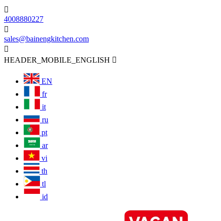

4008880227

sales@bainengkitchen.com

HEADER_MOBILE_ENGLISH

EN
fr
it
ru
pt
ar
vi
th
tl
id