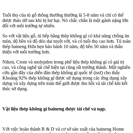
Tuổi thọ của tủ gỗ thông thường thường là 5-8 năm và chỉ có thể
được tháo dỡ sau khi bị hư hại. Nó chắc chắn là một gánh nặng lớn
đối với môi trường tự nhiên.
So với vật liệu gỗ, tủ bếp bằng thép không gỉ có khả năng chống ăn
mòn, độ bền và độ dẻo dai tuyệt vời, và có tuổi thọ cao hơn. Tủ toàn
thép baineng Hứa hẹn bảo hành 10 năm, độ bền 50 năm và thân
thiện với môi trường hơn.
Niken, Crom và molypden trong phế liệu thép không gỉ có giá trị
cao, và công nghệ tái chế hiện tại cũng rất trưởng thành. Một nghiên
cứu gần đây của diễn đàn thép không gỉ quốc tế (issf) cho thấy
Khoảng 92% thép không gỉ được sử dụng trong các ứng dụng xây
dựng và xây dựng trên toàn thế giới được thu hồi và tái chế khi kết
thúc sử dụng.
Vật liệu thép không gỉ baineng được tái chế và nạp.
Với việc hoàn thành R & D và cơ sở sản xuất của baineng Home