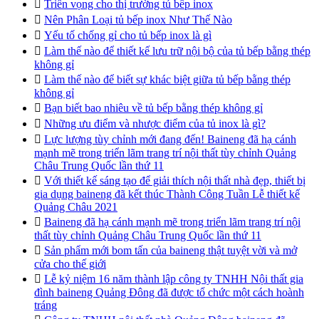

Triển vọng cho thị trường tủ bếp inox

Nên Phân Loại tủ bếp inox Như Thế Nào

Yếu tố chống gỉ cho tủ bếp inox là gì

Làm thế nào để thiết kế lưu trữ nội bộ của tủ bếp bằng thép
không gỉ

Làm thế nào để biết sự khác biệt giữa tủ bếp bằng thép
không gỉ

Bạn biết bao nhiêu về tủ bếp bằng thép không gỉ

Những ưu điểm và nhược điểm của tủ inox là gì?

Lực lượng tùy chỉnh mới đang đến! Baineng đã hạ cánh
mạnh mẽ trong triển lãm trang trí nội thất tùy chỉnh Quảng
Châu Trung Quốc lần thứ 11

Với thiết kế sáng tạo để giải thích nội thất nhà đẹp, thiết bị
gia dụng baineng đã kết thúc Thành Công Tuần Lễ thiết kế
Quảng Châu 2021

Baineng đã hạ cánh mạnh mẽ trong triển lãm trang trí nội
thất tùy chỉnh Quảng Châu Trung Quốc lần thứ 11

Sản phẩm mới bom tấn của baineng thật tuyệt vời và mở
cửa cho thế giới

Lễ kỷ niệm 16 năm thành lập công ty TNHH Nội thất gia
đình baineng Quảng Đông đã được tổ chức một cách hoành
tráng