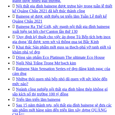
giành được nhiều giải thưởng.

Nội thất gia đình baineng được trưng bày trong tuần lễ thiết
kế Quảng Châu 2021 đã kết thúc thành công

Baineng sẽ được giới thiệu tại triển lãm Tuần Lễ thiết kế
Quảng Châu 2021

Baineng Ra Thế Giới, sức mạnh nội thất gia đình baineng
xuất hiện tại hội chợ Canton lần thứ 130

'Quy định kỹ thuật cho việc áp dụng Tủ Bếp tích hợp inox
gia dụng 'đã được xem xét và thông qua tại Bắc Kinh

Khai thác Sản phẩm mới guss sa thạch-phá vỡ ranh giới và
khám phá vẻ đẹp

Dòng sản phẩm Eco Platinum The ultimate Eco House

Ngôi Nhà Trắng Trong Mơ bạch kim

Baineng Skin Sensation Series-vẻ đẹp đáng kinh ngạc của
cảm ứng

Những thói quen nhà bếp nhỏ đã quen với sức khỏe đến
mức nào?

Ngành công nghiệp nội thất gia đình bằng thép không gỉ
sắp kích nổ thị trường 100 tỷ đồng

Triển lãm triển lãm baineng

Sau 15 năm thành tựu, nội thất gia đình baineng sẽ đưa các
sản phẩm mới hàng năm đến triển lãm xây dựng QUẢNG
CHÂU