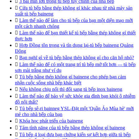

3 bãi mìn lớn trong tủ bếp tùy chỉnh của nhà bếp

Cửa tủ bếp bằng thép không gỉ khác nhau từ nhà máy sản
xuất tủ bếp baineng

Làm thế nào để làm cho tủ bếp của bạn một diện mạo mới
một cách nhanh chóng

Làm thế nào để bạn thiết kế tủ bếp bằng thép không gỉ thiết
thực hơn

Hợp Đồng tôn trọng và tín dụng lại-tủ bếp baineng Quảng
Đông

Bạn nghĩ gì về tủ bếp bằng thép không gỉ cho căn hộ nhỏ?

Làm thế nào để có một trang trí tủ bếp mở tốt hơn --- tủ bếp
sơn mài trắng như ví dụ

Tủ bếp bằng thép không gỉ baineng cho phép bạn cảm
nhận cuộc sống nhà bếp khác biệt

Nếu không chịu nổi thì đổi sang tủ bếp inox baineng

Làm thế nào để bảo vệ sức khỏe gia đình bạn khỏi ô nhiễm
đồ nội thất?

Tủ bếp sê-ri bainneg YSL-Đặt một 'Quần Áo Mùa hè' mới
mẻ cho nhà bếp của bạn

Khóa học phát triển của baineng

Tám tính năng của tủ bếp bằng thép không gỉ baineng

Tủ bếp 4 loại đưa bạn chứng kiến sự kết hợp giữa tủ bếp