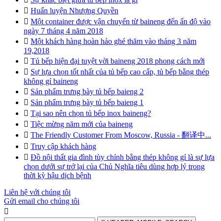

Huấn luyện Nhượng Quyền

Một container được vận chuyển từ baineng đến ấn độ vào
ngày 7 tháng 4 năm 2018

Một khách hàng hoàn hảo ghé thăm vào tháng 3 năm
19,2018

Tủ bếp hiện đại tuyệt vời baineng 2018 phong cách mới

Sự lựa chọn tốt nhất của tủ bếp cao cấp, tủ bếp bằng thép
không gỉ baineng

Sản phẩm trưng bày tủ bếp baieng 2

Sản phẩm trưng bày tủ bếp baieng 1

Tại sao nên chọn tủ bếp inox baineng?

Tiệc mừng năm mới của baineng

The Friendly Customer From Moscow, Russia - 翻译中...

Truy cập khách hàng

Đồ nội thất gia đình tùy chỉnh bằng thép không gỉ là sự lựa
chọn dưới sự trở lại của Chủ Nghĩa tiêu dùng hợp lý trong
thời kỳ hậu dịch bệnh
Liên hệ với chúng tôi
Gửi email cho chúng tôi
