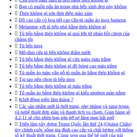

Bạn có muốn nấu ăn trong nhà bếp xinh đẹp này không

Thép không gỉ sơn tĩnh điện màu xám

Đồ cao cấp có họa tiết cao cấp-tủ quần áo inox baineng

Melamine với tủ bếp nhỏ bằng thép không gỉ

Tủ bếp bằng thép không gỉ quá lớn từ phản hồi cilent của
chúng tôi

Tủ bếp inox

Mô-đun cửa tủ bếp không thấm nước

Tủ bếp bằng thép không gỉ cửa galss màu trắng

Tủ bếp bằng thép không gỉ độ bóng cao màu trắng

Tủ quần áo màu vân gỗ tủ quần áo bằng thép không gỉ

Tại sao nên chọn tủ bếp inox

Tủ bếp bằng thép không gỉ màu trắng

Tủ quần áo bằng thép không gỉ kiểu modren màu trắng

Khởi động triển lãm tháng 7

Các sản phẩm mới là thời trang, nhẹ nhàng và sang trọng,
và nghệ thuật đơn giản và thanh lịch va chạm. Gian hàng số
4.2-11 sẽ cho phép bạn gặp gỡ sự lãng mạn bất ngờ

Triển lãm xây dựng Trung Quốc lần thứ 24 (Quảng Châu)
tùy chỉnh cuộc sống gia đình cao cấp và chất lượng với thông
số kỹ thuật thời trang. Cùng xem qua thế hệ mới của trải