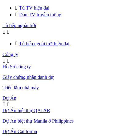

Tủ TV hiện đại

Dàn TV truyền thống
Tủ bếp ngoài trời



Tủ bếp ngoài trời hiện đại
Công ty


Hồ Sơ công ty
Giấy chứng nhận danh dự
Triển lãm nhà máy
Dự Án


Dự Án biệt thự QATAR
Dự Án biệt thự Manila ở Philippines
Dự Án California