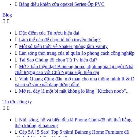

Bảng điều khiển cửa opexel Series-Ốp PVC
Blog



Đặc điểm của Tủ rượu hiện đại

Làm thế nào để chọn tủ bếp truyền thống?

Một số kiến thức về Shaker phòng tắm Vanity

Làn sóng thời trang của tủ quần áo phong cách công nghiệp

Tại Sao Chúng tôi chọn Tủ Tv hiện đại?

Mở × hậu hiện đại! Baineng home, định nghĩa lại ngôi Nhà
chất lượng cao với Chủ Nghĩa Hậu hiện đại

Vinh Quang đứng đầu, mở màn cho nhà thông minh R & D
và cơ sở sản xuất đang đứng đầu!

Mở ra, đây là một bí mật không lo lắng "Kitchen noob"...
Tin tức công ty



Núi, sông, hồ và biển đều là Phong Cảnh-đồ nội thất bằng
thép không gỉ baineng

Cấp 5A! 5 Sao! Top 5 trăm! Baineng Home Furniture đã