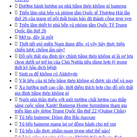

Đường hành hương tại nhà bằng thép không gỉ baineng

Triển lãm nhà bếp và phòng tắm Quốc tế Thượng Hải lần
thứ 26 của trang trí nội thất hoàn hảo đã thành công trọn vẹn

Triển lãm thiết bị nhà bếp và phòng tắm Quốc Tế Trung
Quốc lần thứ 26

Mở ra, đây là một

Thời tiết gió miền Nam đang đến, vì vậy hãy thực hiện
chiến lược chống ẩm này!

Đồ nội thất gia đình tùy chỉnh bằng thép không gỉ là sự lựa
chọn dưới sự trở lại của Chủ Nghĩa tiêu dùng hợp lý trong
thời kỳ hậu dịch bệnh

Sinh ra để không có Aldehyde

Vật liệu của tủ bếp bằng thép không gỉ được tái chế và nạp

Xu hướng mới cao cấp, thời điểm thích hợp cho đồ nội thất
gia đình bằng thép không gỉ

Ngôi nhà thân thiện với môi trường chất lượng cao thắp
sáng cuộc sống Xanh! Baineng Home furnishing tham gia
triển lãm xây dựng Trung Quốc lần thứ 22 (Quảng Châu)

Tủ bếp baineng: Dòng đèn Bắc-haoxue

Tủ bếp baineng mang lại sự đồng hành cho trẻ em

Tủ bếp cấp thực phẩm quan trọng như thế nào!