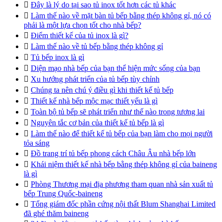

Đây là lý do tại sao tủ inox tốt hơn các tủ khác

Làm thế nào về mặt bàn tủ bếp bằng thép không gỉ, nó có
phải là một lựa chọn tốt cho nhà bếp?

Điểm thiết kế của tủ inox là gì?

Làm thế nào về tủ bếp bằng thép không gỉ

Tủ bếp inox là gì

Diện mạo nhà bếp của bạn thể hiện mức sống của bạn

Xu hướng phát triển của tủ bếp tùy chỉnh

Chúng ta nên chú ý điều gì khi thiết kế tủ bếp

Thiết kế nhà bếp mộc mạc thiết yếu là gì

Toàn bộ tủ bếp sẽ phát triển như thế nào trong tương lai

Nguyên tắc cơ bản của thiết kế tủ bếp là gì

Làm thế nào để thiết kế tủ bếp của bạn làm cho mọi người
tỏa sáng

Đồ trang trí tủ bếp phong cách Châu Âu nhà bếp lớn

Khái niệm thiết kế nhà bếp bằng thép không gỉ của baineng
là gì

Phòng Thương mại địa phương tham quan nhà sản xuất tủ
bếp Trung Quốc-baineng

Tổng giám đốc phần cứng nội thất Blum Shanghai Limited
đã ghé thăm baineng