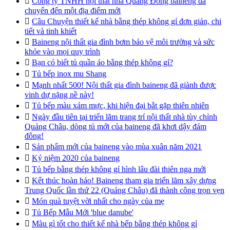

Công ty TNHH nội thất nhà Quảng Đông baineng đã
chuyển đến một địa điểm mới

Câu Chuyện thiết kế nhà bằng thép không gỉ đơn giản, chi
tiết và tinh khiết

Baineng nội thất gia đình bơm bảo vệ môi trường và sức
khỏe vào mọi quy trình

Bạn có biết tủ quần áo bằng thép không gỉ?

Tủ bếp inox mu Shang

Mạnh nhất 500! Nội thất gia đình baineng đã giành được
vinh dự nặng nề này!

Tủ bếp màu xám mực, khi hiện đại bắt gặp thiên nhiên

Ngày đầu tiên tại triển lãm trang trí nội thất nhà tùy chỉnh
Quảng Châu, dòng tủ mới của baineng đã khơi dậy đám
đông!

Sản phẩm mới của baineng vào mùa xuân năm 2021

Kỷ niệm 2020 của baineng

Tủ bếp bằng thép không gỉ hình lâu đài thiên nga mới

Kết thúc hoàn hảo! Baineng tham gia triển lãm xây dựng
Trung Quốc lần thứ 22 (Quảng Châu) đã thành công trọn vẹn

Món quà tuyệt vời nhất cho ngày của mẹ

Tủ Bếp Mẫu Mới 'blue danube'

Màu gì tốt cho thiết kế nhà bếp bằng thép không gỉ